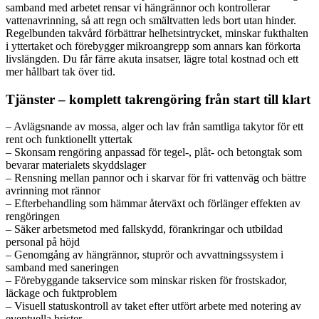
samband med arbetet rensar vi hängrännor och kontrollerar
vattenavrinning, så att regn och smältvatten leds bort utan hinder.
Regelbunden takvård förbättrar helhetsintrycket, minskar fukthalten
i yttertaket och förebygger mikroangrepp som annars kan förkorta
livslängden. Du får färre akuta insatser, lägre total kostnad och ett
mer hållbart tak över tid.
Tjänster – komplett takrengöring från start till klart
– Avlägsnande av mossa, alger och lav från samtliga takytor för ett
rent och funktionellt yttertak
– Skonsam rengöring anpassad för tegel-, plåt- och betongtak som
bevarar materialets skyddslager
– Rensning mellan pannor och i skarvar för fri vattenväg och bättre
avrinning mot rännor
– Efterbehandling som hämmar återväxt och förlänger effekten av
rengöringen
– Säker arbetsmetod med fallskydd, förankringar och utbildad
personal på höjd
– Genomgång av hängrännor, stuprör och avvattningssystem i
samband med saneringen
– Förebyggande takservice som minskar risken för frostskador,
läckage och fuktproblem
– Visuell statuskontroll av taket efter utfört arbete med notering av
eventuella brister