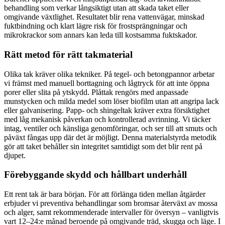
behandling som verkar långsiktigt utan att skada taket eller
omgivande växtlighet. Resultatet blir rena vattenvägar, minskad
fuktbindning och klart lägre risk för frostsprängningar och
mikrokrackor som annars kan leda till kostsamma fuktskador.
Rätt metod för rätt takmaterial
Olika tak kräver olika tekniker. På tegel- och betongpannor arbetar
vi främst med manuell borttagning och lågtryck för att inte öppna
porer eller slita på ytskydd. Plåttak rengörs med anpassade
munstycken och milda medel som löser biofilm utan att angripa lack
eller galvanisering. Papp- och shingeltak kräver extra försiktighet
med låg mekanisk påverkan och kontrollerad avrinning. Vi täcker
intag, ventiler och känsliga genomföringar, och ser till att smuts och
påväxt fångas upp där det är möjligt. Denna materialstyrda metodik
gör att taket behåller sin integritet samtidigt som det blir rent på
djupet.
Förebyggande skydd och hållbart underhåll
Ett rent tak är bara början. För att förlänga tiden mellan åtgärder
erbjuder vi preventiva behandlingar som bromsar återväxt av mossa
och alger, samt rekommenderade intervaller för översyn – vanligtvis
vart 12–24:e månad beroende på omgivande träd, skugga och läge. I