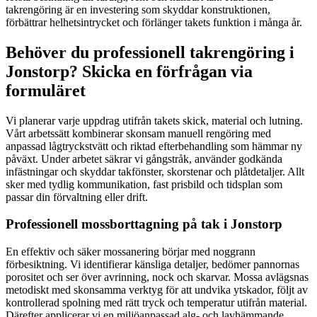
takrengöring är en investering som skyddar konstruktionen,
förbättrar helhetsintrycket och förlänger takets funktion i många år.
Behöver du professionell takrengöring i
Jonstorp? Skicka en förfrågan via
formuläret
Vi planerar varje uppdrag utifrån takets skick, material och lutning.
Vårt arbetssätt kombinerar skonsam manuell rengöring med
anpassad lågtryckstvätt och riktad efterbehandling som hämmar ny
påväxt. Under arbetet säkrar vi gångstråk, använder godkända
infästningar och skyddar takfönster, skorstenar och plåtdetaljer. Allt
sker med tydlig kommunikation, fast prisbild och tidsplan som
passar din förvaltning eller drift.
Professionell mossborttagning på tak i Jonstorp
En effektiv och säker mossanering börjar med noggrann
förbesiktning. Vi identifierar känsliga detaljer, bedömer pannornas
porositet och ser över avrinning, nock och skarvar. Mossa avlägsnas
metodiskt med skonsamma verktyg för att undvika ytskador, följt av
kontrollerad spolning med rätt tryck och temperatur utifrån material.
Därefter applicerar vi en miljöanpassad alg- och lavhämmande