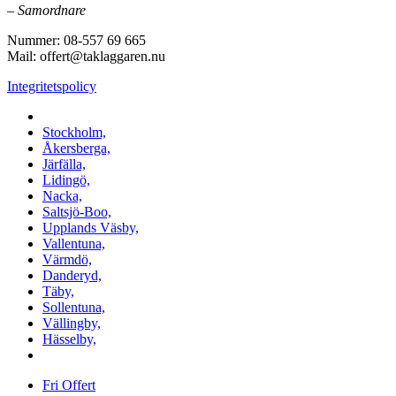
–
Samordnare
Nummer: 08-557 69 665
Mail: offert@taklaggaren.nu
Integritetspolicy
Vi utför arbeten i b.la:
Stockholm,
Åkersberga,
Järfälla,
Lidingö,
Nacka,
Saltsjö-Boo,
Upplands Väsby,
Vallentuna,
Värmdö,
Danderyd,
Täby,
Sollentuna,
Vällingby,
Hässelby,
m.fl.
Fri Offert