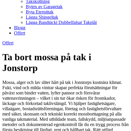
Takskottning
Byten av Garagetak
Byta Eternittak
Lägga Shingeltak
Lägga Bandtäckt Dubbelfalsat Takplåt
Blogg
Offert
Offert
Ta bort mossa på tak i
Jonstorp
Mossa, alger och lav sliter hårt på tak i Jonstorps kustnära klimat.
Fukt, vind och milda vintrar skapar perfekta förutsättningar för
påväxt som binder vatten, lyfter pannor och försvårar
vattenavrinningen – vilket i sin tur ökar risken för frostskador,
läckage och förkortad taklivslängd. Vi hjälper fastighetsägare,
villaägare, bostadsrättsföreningar, företag och fastighetsförvaltare
med säker, skonsam och tekniskt korrekt mossborttagning på alla
vanliga takmaterial. Med utbildade team, fallskydd, miljöanpassade
metoder och dokumenterad egenkontroll får du en trygg process från
första besiktning till färdigt, rent och hållbart tak. Rätt utförd