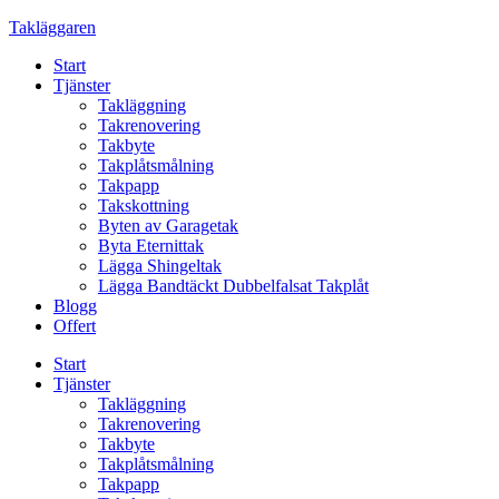
Skip
Takläggaren
to
Start
content
Tjänster
Takläggning
Takrenovering
Takbyte
Takplåtsmålning
Takpapp
Takskottning
Byten av Garagetak
Byta Eternittak
Lägga Shingeltak
Lägga Bandtäckt Dubbelfalsat Takplåt
Blogg
Offert
Start
Tjänster
Takläggning
Takrenovering
Takbyte
Takplåtsmålning
Takpapp