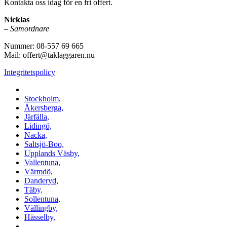
Kontakta oss idag för en fri offert.
Nicklas
–
Samordnare
Nummer: 08-557 69 665
Mail: offert@taklaggaren.nu
Integritetspolicy
Vi utför arbeten i b.la:
Stockholm,
Åkersberga,
Järfälla,
Lidingö,
Nacka,
Saltsjö-Boo,
Upplands Väsby,
Vallentuna,
Värmdö,
Danderyd,
Täby,
Sollentuna,
Vällingby,
Hässelby,
m.fl.