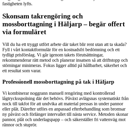
fastigheten lyfts.
Skonsam takrengöring och
mossborttagning i Häljarp – begär offert
via formuläret
Vill du ha ett tryggt utfört arbete där taket blir rent utan att ta skada?
Fyll i vårt kontaktformulär för en kostnadsfri bedömning och ett
tydligt prisförslag. Vi går igenom takets förutsättningar,
rekommenderar rätt metod och planerar insatsen så att driftstopp och
störningar minimeras. Fokus ligger alltid på hållbarhet, säkerhet och
ett resultat som varar.
Professionell mossborttagning på tak i Häljarp
Vi kombinerar noggrann manuell rengöring med kontrollerad
lågtrycksspolning där det behövs. Påväxt avlägsnas systematiskt från
nock till takfot för att undvika att material pressas in under pannor
eller plåt. Därefter utförs en anpassad efterbehandling som bromsar
ny påväxt och förlänger intervallet till nästa service. Metoden skonar
pannor, plåt och underlagspapp – och säkerställer fri vattenväg mot
rännor och stuprör.