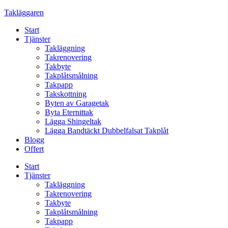
Skip
Takläggaren
to
Start
content
Tjänster
Takläggning
Takrenovering
Takbyte
Takplåtsmålning
Takpapp
Takskottning
Byten av Garagetak
Byta Eternittak
Lägga Shingeltak
Lägga Bandtäckt Dubbelfalsat Takplåt
Blogg
Offert
Start
Tjänster
Takläggning
Takrenovering
Takbyte
Takplåtsmålning
Takpapp