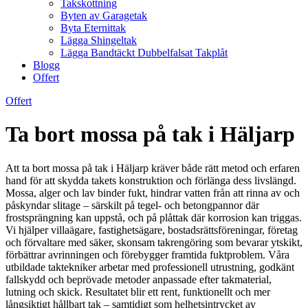
Takskottning
Byten av Garagetak
Byta Eternittak
Lägga Shingeltak
Lägga Bandtäckt Dubbelfalsat Takplåt
Blogg
Offert
Offert
Ta bort mossa på tak i Häljarp
Att ta bort mossa på tak i Häljarp kräver både rätt metod och erfaren
hand för att skydda takets konstruktion och förlänga dess livslängd.
Mossa, alger och lav binder fukt, hindrar vatten från att rinna av och
påskyndar slitage – särskilt på tegel- och betongpannor där
frostsprängning kan uppstå, och på plåttak där korrosion kan triggas.
Vi hjälper villaägare, fastighetsägare, bostadsrättsföreningar, företag
och förvaltare med säker, skonsam takrengöring som bevarar ytskikt,
förbättrar avrinningen och förebygger framtida fuktproblem. Våra
utbildade taktekniker arbetar med professionell utrustning, godkänt
fallskydd och beprövade metoder anpassade efter takmaterial,
lutning och skick. Resultatet blir ett rent, funktionellt och mer
långsiktigt hållbart tak – samtidigt som helhetsintrycket av