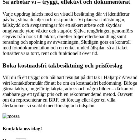
Så arbetar vi – tryggt, effektivt och dokumenterat
Varje uppdrag inleds med en visuell besiktning där vi identifierar
påväxt, slitna detaljer och riskpunkter. Vi planerar infästningar,
fallskydd och avspärrningar för ett säkert arbete och skyddar
omgivande ytor, växter och stuprör. Själva rengöringen genomförs
stegvis från nock till takfot, därefter följer efterbehandling samt
rensning och spolning av avvattningen. Slutligen görs en kontroll
med fotodokumentation och en enkel underhållsplan så att taket
fortsätter vara torrt, rent och funktionellt över tid.
Boka kostnadsfri takbesiktning och prisförslag
Vill du få ett tryggt och hållbart resultat på ditt tak i Häljarp? Använd
vårt kontaktformulär för att be om en kostnadsfri bedömning. Bifoga
gärna taktyp, ungefärlig takyta, adress och några bilder – då kan vi
snabbare ge ett tydligt pris och en rekommenderad metod. Oavsett
om du representerar en BRF, ett företag eller äger en villa,
återkommer vi snabbt med förslag och tidsplan.
Kontakta oss idag!