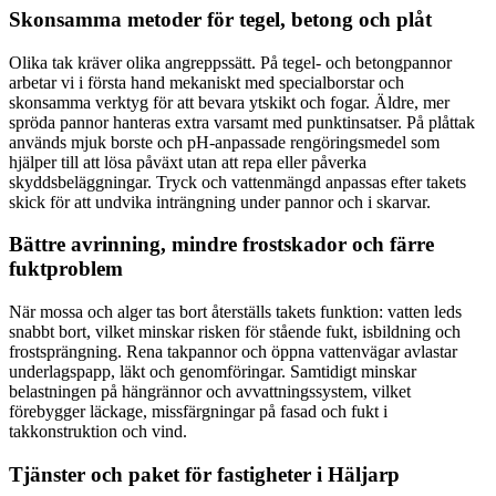
Skonsamma metoder för tegel, betong och plåt
Olika tak kräver olika angreppssätt. På tegel- och betongpannor
arbetar vi i första hand mekaniskt med specialborstar och
skonsamma verktyg för att bevara ytskikt och fogar. Äldre, mer
spröda pannor hanteras extra varsamt med punktinsatser. På plåttak
används mjuk borste och pH-anpassade rengöringsmedel som
hjälper till att lösa påväxt utan att repa eller påverka
skyddsbeläggningar. Tryck och vattenmängd anpassas efter takets
skick för att undvika inträngning under pannor och i skarvar.
Bättre avrinning, mindre frostskador och färre
fuktproblem
När mossa och alger tas bort återställs takets funktion: vatten leds
snabbt bort, vilket minskar risken för stående fukt, isbildning och
frostsprängning. Rena takpannor och öppna vattenvägar avlastar
underlagspapp, läkt och genomföringar. Samtidigt minskar
belastningen på hängrännor och avvattningssystem, vilket
förebygger läckage, missfärgningar på fasad och fukt i
takkonstruktion och vind.
Tjänster och paket för fastigheter i Häljarp