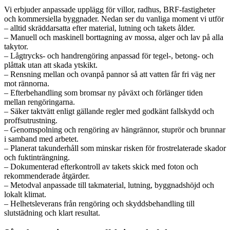
Vi erbjuder anpassade upplägg för villor, radhus, BRF-fastigheter
och kommersiella byggnader. Nedan ser du vanliga moment vi utför
– alltid skräddarsatta efter material, lutning och takets ålder.
– Manuell och maskinell borttagning av mossa, alger och lav på alla
takytor.
– Lågtrycks- och handrengöring anpassad för tegel-, betong- och
plåttak utan att skada ytskikt.
– Rensning mellan och ovanpå pannor så att vatten får fri väg ner
mot rännorna.
– Efterbehandling som bromsar ny påväxt och förlänger tiden
mellan rengöringarna.
– Säker taktvätt enligt gällande regler med godkänt fallskydd och
proffsutrustning.
– Genomspolning och rengöring av hängrännor, stuprör och brunnar
i samband med arbetet.
– Planerat takunderhåll som minskar risken för frostrelaterade skador
och fuktinträngning.
– Dokumenterad efterkontroll av takets skick med foton och
rekommenderade åtgärder.
– Metodval anpassade till takmaterial, lutning, byggnadshöjd och
lokalt klimat.
– Helhetsleverans från rengöring och skyddsbehandling till
slutstädning och klart resultat.