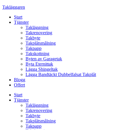
Skip
Takläggaren
to
Start
content
Tjänster
Takläggning
Takrenovering
Takbyte
Takplåtsmålning
Takpapp
Takskottning
Byten av Garagetak
Byta Eternittak
Lägga Shingeltak
Lägga Bandtäckt Dubbelfalsat Takplåt
Blogg
Offert
Start
Tjänster
Takläggning
Takrenovering
Takbyte
Takplåtsmålning
Takpapp