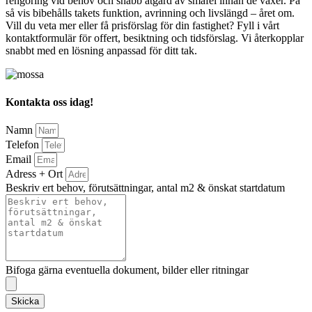
rengöring vid behov och snabb åtgärd av småfel innan de växer. På
så vis bibehålls takets funktion, avrinning och livslängd – året om.
Vill du veta mer eller få prisförslag för din fastighet? Fyll i vårt
kontaktformulär för offert, besiktning och tidsförslag. Vi återkopplar
snabbt med en lösning anpassad för ditt tak.
Kontakta oss idag!
Namn
Telefon
Email
Adress + Ort
Beskriv ert behov, förutsättningar, antal m2 & önskat startdatum
Bifoga gärna eventuella dokument, bilder eller ritningar
Skicka