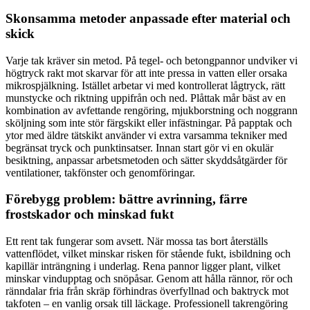
Skonsamma metoder anpassade efter material och
skick
Varje tak kräver sin metod. På tegel- och betongpannor undviker vi
högtryck rakt mot skarvar för att inte pressa in vatten eller orsaka
mikrospjälkning. Istället arbetar vi med kontrollerat lågtryck, rätt
munstycke och riktning uppifrån och ned. Plåttak mår bäst av en
kombination av avfettande rengöring, mjukborstning och noggrann
sköljning som inte stör färgskikt eller infästningar. På papptak och
ytor med äldre tätskikt använder vi extra varsamma tekniker med
begränsat tryck och punktinsatser. Innan start gör vi en okulär
besiktning, anpassar arbetsmetoden och sätter skyddsåtgärder för
ventilationer, takfönster och genomföringar.
Förebygg problem: bättre avrinning, färre
frostskador och minskad fukt
Ett rent tak fungerar som avsett. När mossa tas bort återställs
vattenflödet, vilket minskar risken för stående fukt, isbildning och
kapillär inträngning i underlag. Rena pannor ligger plant, vilket
minskar vindupptag och snöpåsar. Genom att hålla rännor, rör och
ränndalar fria från skräp förhindras överfyllnad och baktryck mot
takfoten – en vanlig orsak till läckage. Professionell takrengöring