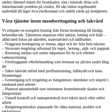
sänker därmed risken för frostskador, röta i bärande delar och
fuktrelaterade problem på vinden. På sikt bidrar regelbundet
underhåll till lägre livscykelkostnad och stabilt värde på fastigheten.
Våra tjänster inom mossborttagning och takvård
Vi erbjuder en komplett lösning från första besiktning till färdigt,
behandlat tak. Tjänsterna anpassas efter taktyp, lutning och höjd –
alltid med fokus på säkerhet, materialvård och hållbarhet.
– Noggrann borttagning av mossa, alger och lav från hela takytan
– Skonsam rengöring utformad för tegel-, betong-, plåt- och papptak
– Rensning mellan och under takpannor för fri och effektiv
vattenavrinning
– Förebyggande efterbehandling som bromsar ny påväxt under lång
tid
– Säker taktvätt utförd med proffsutrustning, fallskydd och fasta
förankringar
– Genomgång och rengöring av hängrännor, ränndalar och stuprör i
samband med arbetet
– Planerat takunderhåll som minimerar frostrelaterade skador och
fuktproblem
– Visuell kontroll och statusprotokoll över takets skick efter utfört
arbete
– Rengöringstekniker anpassade för olika material, profiler och
taklutningar