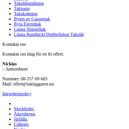
Takplåtsmålning
Takpapp
Takskottning
Byten av Garagetak
Byta Eternittak
Lägga Shingeltak
Lägga Bandtäckt Dubbelfalsat Takplåt
Kontakta oss
Kontakta oss idag för en fri offert.
Nicklas
–
Samordnare
Nummer: 08-557 69 665
Mail: offert@taklaggaren.nu
Integritetspolicy
Vi utför arbeten i b.la:
Stockholm,
Åkersberga,
Järfälla,
Lidingö,