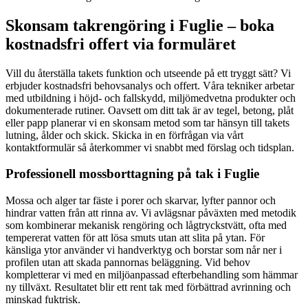
Skonsam takrengöring i Fuglie – boka
kostnadsfri offert via formuläret
Vill du återställa takets funktion och utseende på ett tryggt sätt? Vi
erbjuder kostnadsfri behovsanalys och offert. Våra tekniker arbetar
med utbildning i höjd- och fallskydd, miljömedvetna produkter och
dokumenterade rutiner. Oavsett om ditt tak är av tegel, betong, plåt
eller papp planerar vi en skonsam metod som tar hänsyn till takets
lutning, ålder och skick. Skicka in en förfrågan via vårt
kontaktformulär så återkommer vi snabbt med förslag och tidsplan.
Professionell mossborttagning på tak i Fuglie
Mossa och alger tar fäste i porer och skarvar, lyfter pannor och
hindrar vatten från att rinna av. Vi avlägsnar påväxten med metodik
som kombinerar mekanisk rengöring och lågtryckstvätt, ofta med
tempererat vatten för att lösa smuts utan att slita på ytan. För
känsliga ytor använder vi handverktyg och borstar som når ner i
profilen utan att skada pannornas beläggning. Vid behov
kompletterar vi med en miljöanpassad efterbehandling som hämmar
ny tillväxt. Resultatet blir ett rent tak med förbättrad avrinning och
minskad fuktrisk.