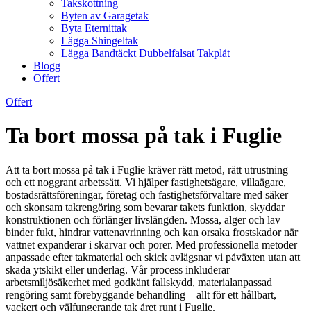
Takskottning
Byten av Garagetak
Byta Eternittak
Lägga Shingeltak
Lägga Bandtäckt Dubbelfalsat Takplåt
Blogg
Offert
Offert
Ta bort mossa på tak i Fuglie
Att ta bort mossa på tak i Fuglie kräver rätt metod, rätt utrustning
och ett noggrant arbetssätt. Vi hjälper fastighetsägare, villaägare,
bostadsrättsföreningar, företag och fastighetsförvaltare med säker
och skonsam takrengöring som bevarar takets funktion, skyddar
konstruktionen och förlänger livslängden. Mossa, alger och lav
binder fukt, hindrar vattenavrinning och kan orsaka frostskador när
vattnet expanderar i skarvar och porer. Med professionella metoder
anpassade efter takmaterial och skick avlägsnar vi påväxten utan att
skada ytskikt eller underlag. Vår process inkluderar
arbetsmiljösäkerhet med godkänt fallskydd, materialanpassad
rengöring samt förebyggande behandling – allt för ett hållbart,
vackert och välfungerande tak året runt i Fuglie.