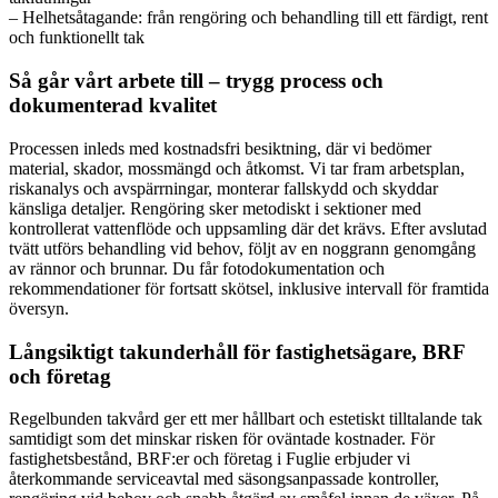
– Helhetsåtagande: från rengöring och behandling till ett färdigt, rent
och funktionellt tak
Så går vårt arbete till – trygg process och
dokumenterad kvalitet
Processen inleds med kostnadsfri besiktning, där vi bedömer
material, skador, mossmängd och åtkomst. Vi tar fram arbetsplan,
riskanalys och avspärrningar, monterar fallskydd och skyddar
känsliga detaljer. Rengöring sker metodiskt i sektioner med
kontrollerat vattenflöde och uppsamling där det krävs. Efter avslutad
tvätt utförs behandling vid behov, följt av en noggrann genomgång
av rännor och brunnar. Du får fotodokumentation och
rekommendationer för fortsatt skötsel, inklusive intervall för framtida
översyn.
Långsiktigt takunderhåll för fastighetsägare, BRF
och företag
Regelbunden takvård ger ett mer hållbart och estetiskt tilltalande tak
samtidigt som det minskar risken för oväntade kostnader. För
fastighetsbestånd, BRF:er och företag i Fuglie erbjuder vi
återkommande serviceavtal med säsongsanpassade kontroller,