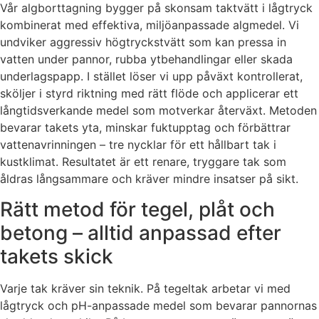
Vår algborttagning bygger på skonsam taktvätt i lågtryck
kombinerat med effektiva, miljöanpassade algmedel. Vi
undviker aggressiv högtryckstvätt som kan pressa in
vatten under pannor, rubba ytbehandlingar eller skada
underlagspapp. I stället löser vi upp påväxt kontrollerat,
sköljer i styrd riktning med rätt flöde och applicerar ett
långtidsverkande medel som motverkar återväxt. Metoden
bevarar takets yta, minskar fuktupptag och förbättrar
vattenavrinningen – tre nycklar för ett hållbart tak i
kustklimat. Resultatet är ett renare, tryggare tak som
åldras långsammare och kräver mindre insatser på sikt.
Rätt metod för tegel, plåt och
betong – alltid anpassad efter
takets skick
Varje tak kräver sin teknik. På tegeltak arbetar vi med
lågtryck och pH-anpassade medel som bevarar pannornas