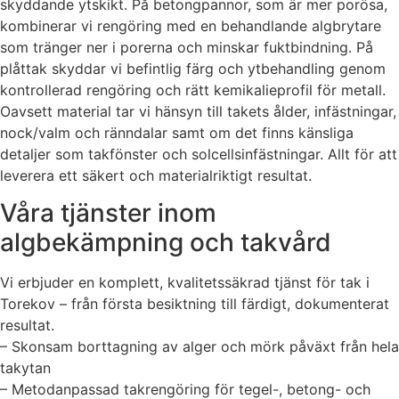
skyddande ytskikt. På betongpannor, som är mer porösa,
kombinerar vi rengöring med en behandlande algbrytare
som tränger ner i porerna och minskar fuktbindning. På
plåttak skyddar vi befintlig färg och ytbehandling genom
kontrollerad rengöring och rätt kemikalieprofil för metall.
Oavsett material tar vi hänsyn till takets ålder, infästningar,
nock/valm och ränndalar samt om det finns känsliga
detaljer som takfönster och solcellsinfästningar. Allt för att
leverera ett säkert och materialriktigt resultat.
Våra tjänster inom
algbekämpning och takvård
Vi erbjuder en komplett, kvalitetssäkrad tjänst för tak i
Torekov – från första besiktning till färdigt, dokumenterat
resultat.
– Skonsam borttagning av alger och mörk påväxt från hela
takytan
– Metodanpassad takrengöring för tegel-, betong- och