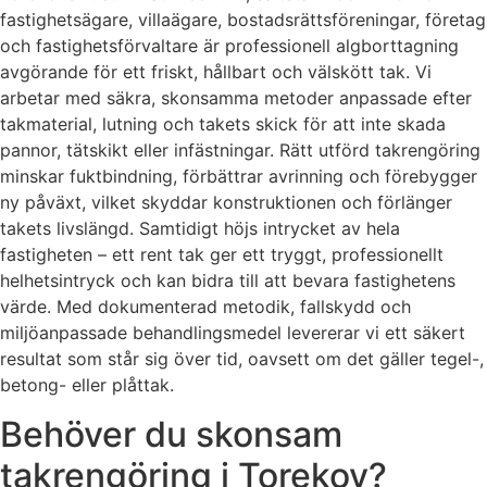
fastighetsägare, villaägare, bostadsrättsföreningar, företag
och fastighetsförvaltare är professionell algborttagning
avgörande för ett friskt, hållbart och välskött tak. Vi
arbetar med säkra, skonsamma metoder anpassade efter
takmaterial, lutning och takets skick för att inte skada
pannor, tätskikt eller infästningar. Rätt utförd takrengöring
minskar fuktbindning, förbättrar avrinning och förebygger
ny påväxt, vilket skyddar konstruktionen och förlänger
takets livslängd. Samtidigt höjs intrycket av hela
fastigheten – ett rent tak ger ett tryggt, professionellt
helhetsintryck och kan bidra till att bevara fastighetens
värde. Med dokumenterad metodik, fallskydd och
miljöanpassade behandlingsmedel levererar vi ett säkert
resultat som står sig över tid, oavsett om det gäller tegel-,
betong- eller plåttak.
Behöver du skonsam
takrengöring i Torekov?