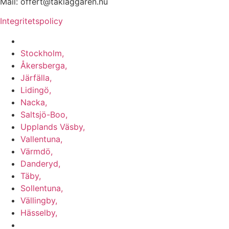
Mail: offert@taklaggaren.nu
Integritetspolicy
Vi utför arbeten i b.la:
Stockholm,
Åkersberga,
Järfälla,
Lidingö,
Nacka,
Saltsjö-Boo,
Upplands Väsby,
Vallentuna,
Värmdö,
Danderyd,
Täby,
Sollentuna,
Vällingby,
Hässelby,
m.fl.