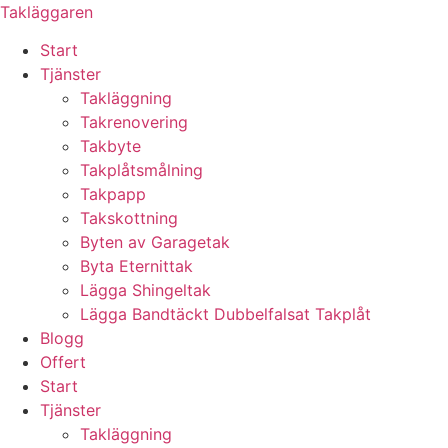
Skip
Takläggaren
to
Start
content
Tjänster
Takläggning
Takrenovering
Takbyte
Takplåtsmålning
Takpapp
Takskottning
Byten av Garagetak
Byta Eternittak
Lägga Shingeltak
Lägga Bandtäckt Dubbelfalsat Takplåt
Blogg
Offert
Start
Tjänster
Takläggning