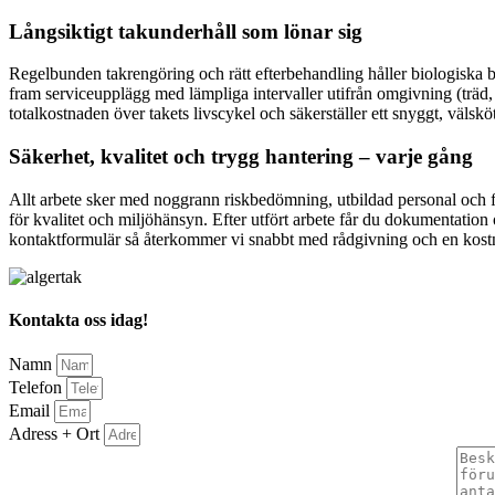
Långsiktigt takunderhåll som lönar sig
Regelbunden takrengöring och rätt efterbehandling håller biologiska be
fram serviceupplägg med lämpliga intervaller utifrån omgivning (träd
totalkostnaden över takets livscykel och säkerställer ett snyggt, välsköt
Säkerhet, kvalitet och trygg hantering – varje gång
Allt arbete sker med noggrann riskbedömning, utbildad personal och ful
för kvalitet och miljöhänsyn. Efter utfört arbete får du dokumentation o
kontaktformulär så återkommer vi snabbt med rådgivning och en kostna
Kontakta oss idag!
Namn
Telefon
Email
Adress + Ort