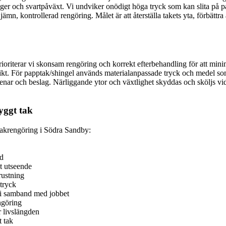
r och svartpåväxt. Vi undviker onödigt höga tryck som kan slita på panno
n jämn, kontrollerad rengöring. Målet är att återställa takets yta, förbättr
rioriterar vi skonsam rengöring och korrekt efterbehandling för att mini
t. För papptak/shingel används materialanpassade tryck och medel som in
ar och beslag. Närliggande ytor och växtlighet skyddas och sköljs vid be
nyggt tak
 takrengöring i Södra Sandby:
id
t utseende
rustning
tryck
 i samband med jobbet
ngöring
 livslängden
t tak