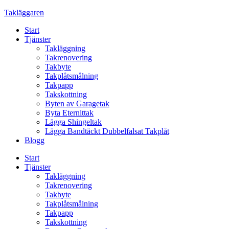
Skip
Takläggaren
to
Start
content
Tjänster
Takläggning
Takrenovering
Takbyte
Takplåtsmålning
Takpapp
Takskottning
Byten av Garagetak
Byta Eternittak
Lägga Shingeltak
Lägga Bandtäckt Dubbelfalsat Takplåt
Blogg
Start
Tjänster
Takläggning
Takrenovering
Takbyte
Takplåtsmålning
Takpapp
Takskottning