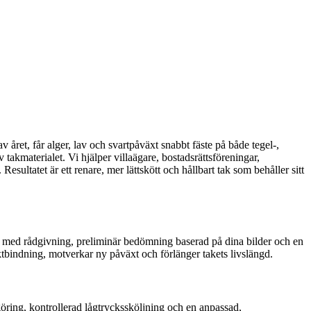
av året, får alger, lav och svartpåväxt snabbt fäste på både tegel-,
takmaterialet. Vi hjälper villaägare, bostadsrättsföreningar,
esultatet är ett renare, mer lättskött och hållbart tak som behåller sitt
vi med rådgivning, preliminär bedömning baserad på dina bilder och en
uktbindning, motverkar ny påväxt och förlänger takets livslängd.
öring, kontrollerad lågtryckssköljning och en anpassad,