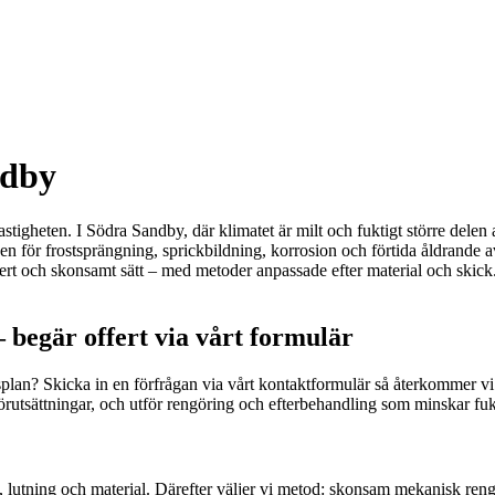
ndby
fastigheten. I Södra Sandby, där klimatet är milt och fuktigt större delen 
n för frostsprängning, sprickbildning, korrosion och förtida åldrande av 
äkert och skonsamt sätt – med metoder anpassade efter material och skick. R
 begär offert via vårt formulär
dsplan? Skicka in en förfrågan via vårt kontaktformulär så återkommer 
s förutsättningar, och utför rengöring och efterbehandling som minskar f
 lutning och material. Därefter väljer vi metod: skonsam mekanisk reng