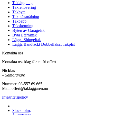
Takläggning
Takrenovering
Takbyte
Takplåtsmålning
Takpapp
Takskottning
Byten av Garagetak
Byta Eternittak
Lägga Shingeltak
Lägga Bandtäckt Dubbelfalsat Takplåt
Kontakta oss
Kontakta oss idag för en fri offert.
Nicklas
–
Samordnare
Nummer: 08-557 69 665
Mail: offert@taklaggaren.nu
Integritetspolicy
Vi utför arbeten i b.la:
Stockholm,