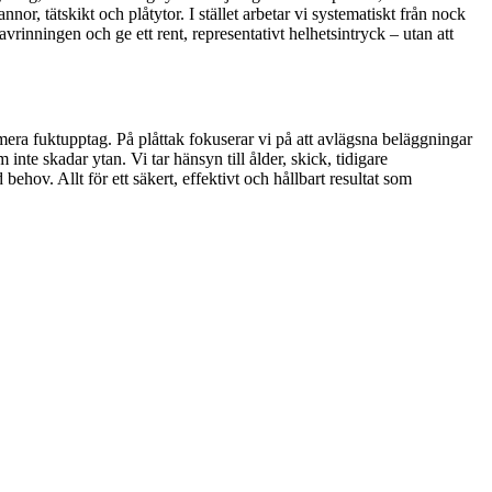
r, tätskikt och plåtytor. I stället arbetar vi systematiskt från nock
a avrinningen och ge ett rent, representativt helhetsintryck – utan att
mera fuktupptag. På plåttak fokuserar vi på att avlägsna beläggningar
te skadar ytan. Vi tar hänsyn till ålder, skick, tidigare
hov. Allt för ett säkert, effektivt och hållbart resultat som