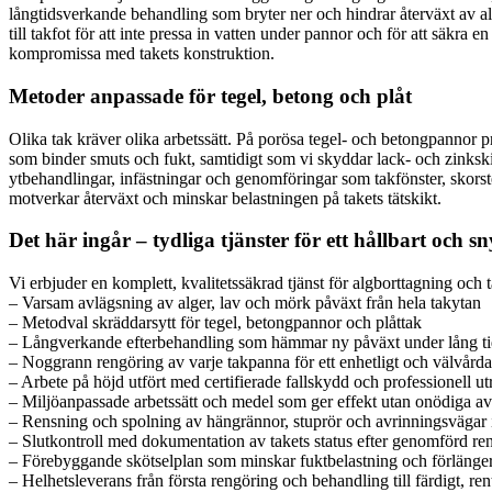
långtidsverkande behandling som bryter ner och hindrar återväxt av alge
till takfot för att inte pressa in vatten under pannor och för att säkra e
kompromissa med takets konstruktion.
Metoder anpassade för tegel, betong och plåt
Olika tak kräver olika arbetssätt. På porösa tegel- och betongpannor p
som binder smuts och fukt, samtidigt som vi skyddar lack- och zinkskik
ytbehandlingar, infästningar och genomföringar som takfönster, skorsten
motverkar återväxt och minskar belastningen på takets tätskikt.
Det här ingår – tydliga tjänster för ett hållbart och s
Vi erbjuder en komplett, kvalitetssäkrad tjänst för algborttagning och
– Varsam avlägsning av alger, lav och mörk påväxt från hela takytan
– Metodval skräddarsytt för tegel, betongpannor och plåttak
– Långverkande efterbehandling som hämmar ny påväxt under lång t
– Noggrann rengöring av varje takpanna för ett enhetligt och välvårda
– Arbete på höjd utfört med certifierade fallskydd och professionell ut
– Miljöanpassade arbetssätt och medel som ger effekt utan onödiga av
– Rensning och spolning av hängrännor, stuprör och avrinningsvägar
– Slutkontroll med dokumentation av takets status efter genomförd re
– Förebyggande skötselplan som minskar fuktbelastning och förlänger
– Helhetsleverans från första rengöring och behandling till färdigt, ren