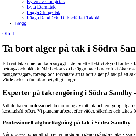
Byten av Garagetak
Byta Eternittak
Lägga Shingeltak
Lägga Bandtäckt Dubbelfalsat Takplåt
Blogg
Offert
Ta bort alger på tak i Södra Sa
Ett rent tak är mer än bara snyggt – det är ett effektivt skydd för hela 
betong- och plåttak. När biologiska beläggningar binder fukt ökar riske
fastighetsägare, företag och förvaltare att ta bort alger på tak på ett s
värde och sin funktion betydligt längre.
Experter på takrengöring i Södra Sandby –
Vill du ha en professionell bedömning av ditt tak och en tydlig åtgär
kostnadsfri offert. Vi planerar arbetet efter väder, säkerhet och taket
Professionell algborttagning på tak i Södra Sandby
Vår process börjar alltid med en noggrann genomgång av takets skick,