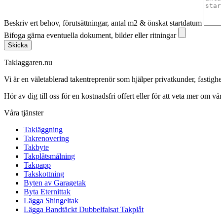
Beskriv ert behov, förutsättningar, antal m2 & önskat startdatum
Bifoga gärna eventuella dokument, bilder eller ritningar
Skicka
Taklaggaren.nu
Vi är en väletablerad takentreprenör som hjälper privatkunder, fasti
Hör av dig till oss för en kostnadsfri offert eller för att veta mer om vår
Våra tjänster
Takläggning
Takrenovering
Takbyte
Takplåtsmålning
Takpapp
Takskottning
Byten av Garagetak
Byta Eternittak
Lägga Shingeltak
Lägga Bandtäckt Dubbelfalsat Takplåt