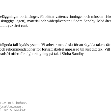
läggningar borta längre, förbättrar vattenavrinningen och minskar riske
, skuggiga lägen), material och väderpåverkan i Södra Sandby. Med åter
t intryck året runt.
lgoda fallskyddssystem. Vi arbetar metodiskt för att skydda takets täts
ch rekommendationer för fortsatt skötsel anpassad till just ditt tak. Vil
dsfri offert för algborttagning på tak i Södra Sandby.