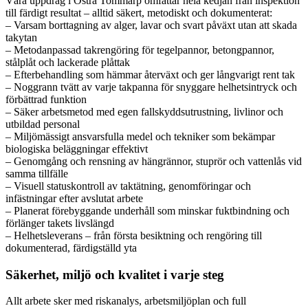
Våra uppdrag i Östra Tommarp omfattar hela kedjan från inspektion
till färdigt resultat – alltid säkert, metodiskt och dokumenterat:
– Varsam borttagning av alger, lavar och svart påväxt utan att skada
takytan
– Metodanpassad takrengöring för tegelpannor, betongpannor,
stålplåt och lackerade plåttak
– Efterbehandling som hämmar återväxt och ger långvarigt rent tak
– Noggrann tvätt av varje takpanna för snyggare helhetsintryck och
förbättrad funktion
– Säker arbetsmetod med egen fallskyddsutrustning, livlinor och
utbildad personal
– Miljömässigt ansvarsfulla medel och tekniker som bekämpar
biologiska beläggningar effektivt
– Genomgång och rensning av hängrännor, stuprör och vattenlås vid
samma tillfälle
– Visuell statuskontroll av taktätning, genomföringar och
infästningar efter avslutat arbete
– Planerat förebyggande underhåll som minskar fuktbindning och
förlänger takets livslängd
– Helhetsleverans – från första besiktning och rengöring till
dokumenterad, färdigställd yta
Säkerhet, miljö och kvalitet i varje steg
Allt arbete sker med riskanalys, arbetsmiljöplan och full