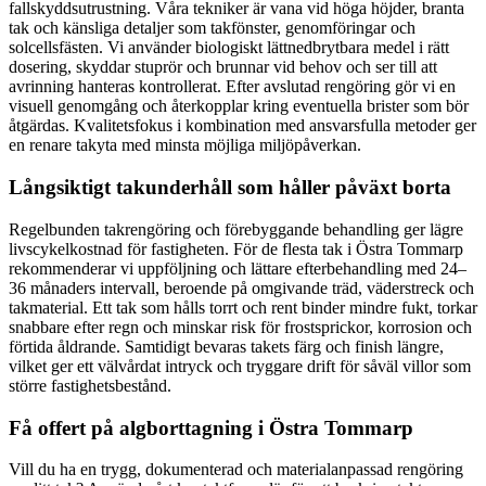
fallskyddsutrustning. Våra tekniker är vana vid höga höjder, branta
tak och känsliga detaljer som takfönster, genomföringar och
solcellsfästen. Vi använder biologiskt lättnedbrytbara medel i rätt
dosering, skyddar stuprör och brunnar vid behov och ser till att
avrinning hanteras kontrollerat. Efter avslutad rengöring gör vi en
visuell genomgång och återkopplar kring eventuella brister som bör
åtgärdas. Kvalitetsfokus i kombination med ansvarsfulla metoder ger
en renare takyta med minsta möjliga miljöpåverkan.
Långsiktigt takunderhåll som håller påväxt borta
Regelbunden takrengöring och förebyggande behandling ger lägre
livscykelkostnad för fastigheten. För de flesta tak i Östra Tommarp
rekommenderar vi uppföljning och lättare efterbehandling med 24–
36 månaders intervall, beroende på omgivande träd, väderstreck och
takmaterial. Ett tak som hålls torrt och rent binder mindre fukt, torkar
snabbare efter regn och minskar risk för frostsprickor, korrosion och
förtida åldrande. Samtidigt bevaras takets färg och finish längre,
vilket ger ett välvårdat intryck och tryggare drift för såväl villor som
större fastighetsbestånd.
Få offert på algborttagning i Östra Tommarp
Vill du ha en trygg, dokumenterad och materialanpassad rengöring