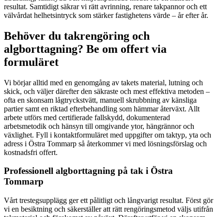
resultat. Samtidigt säkrar vi rätt avrinning, renare takpannor och ett
välvårdat helhetsintryck som stärker fastighetens värde – år efter år.
Behöver du takrengöring och
algborttagning? Be om offert via
formuläret
Vi börjar alltid med en genomgång av takets material, lutning och
skick, och väljer därefter den säkraste och mest effektiva metoden –
ofta en skonsam lågtryckstvätt, manuell skrubbning av känsliga
partier samt en riktad efterbehandling som hämmar återväxt. Allt
arbete utförs med certifierade fallskydd, dokumenterad
arbetsmetodik och hänsyn till omgivande ytor, hängrännor och
växlighet. Fyll i kontaktformuläret med uppgifter om taktyp, yta och
adress i Östra Tommarp så återkommer vi med lösningsförslag och
kostnadsfri offert.
Professionell algborttagning på tak i Östra
Tommarp
Vårt trestegsupplägg ger ett pålitligt och långvarigt resultat. Först gör
vi en besiktning och säkerställer att rätt rengöringsmetod väljs utifrån