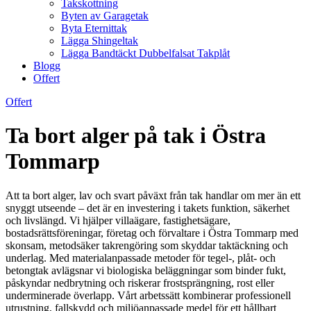
Takskottning
Byten av Garagetak
Byta Eternittak
Lägga Shingeltak
Lägga Bandtäckt Dubbelfalsat Takplåt
Blogg
Offert
Offert
Ta bort alger på tak i Östra
Tommarp
Att ta bort alger, lav och svart påväxt från tak handlar om mer än ett
snyggt utseende – det är en investering i takets funktion, säkerhet
och livslängd. Vi hjälper villaägare, fastighetsägare,
bostadsrättsföreningar, företag och förvaltare i Östra Tommarp med
skonsam, metodsäker takrengöring som skyddar taktäckning och
underlag. Med materialanpassade metoder för tegel-, plåt- och
betongtak avlägsnar vi biologiska beläggningar som binder fukt,
påskyndar nedbrytning och riskerar frostsprängning, rost eller
underminerade överlapp. Vårt arbetssätt kombinerar professionell
utrustning, fallskydd och miljöanpassade medel för ett hållbart