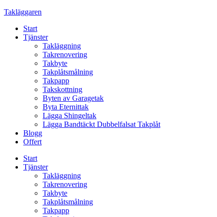
Skip
Takläggaren
to
Start
content
Tjänster
Takläggning
Takrenovering
Takbyte
Takplåtsmålning
Takpapp
Takskottning
Byten av Garagetak
Byta Eternittak
Lägga Shingeltak
Lägga Bandtäckt Dubbelfalsat Takplåt
Blogg
Offert
Start
Tjänster
Takläggning
Takrenovering
Takbyte
Takplåtsmålning
Takpapp