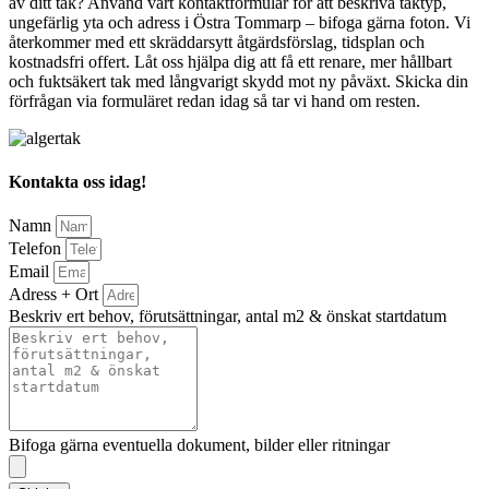
av ditt tak? Använd vårt kontaktformulär för att beskriva taktyp,
ungefärlig yta och adress i Östra Tommarp – bifoga gärna foton. Vi
återkommer med ett skräddarsytt åtgärdsförslag, tidsplan och
kostnadsfri offert. Låt oss hjälpa dig att få ett renare, mer hållbart
och fuktsäkert tak med långvarigt skydd mot ny påväxt. Skicka din
förfrågan via formuläret redan idag så tar vi hand om resten.
Kontakta oss idag!
Namn
Telefon
Email
Adress + Ort
Beskriv ert behov, förutsättningar, antal m2 & önskat startdatum
Bifoga gärna eventuella dokument, bilder eller ritningar