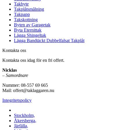
Takbyte
Takplåtsmålning
Takpapp
Takskottning
Byten av Garagetak
Byta Eternittak
Lägga Shingeltak
Lägga Bandtäckt Dubbelfalsat Takplåt
Kontakta oss
Kontakta oss idag för en fri offert.
Nicklas
–
Samordnare
Nummer: 08-557 69 665
Mail: offert@taklaggaren.nu
Integritetspolicy
Vi utför arbeten i b.la:
Stockholm,
Åkersberga,
Järfälla,