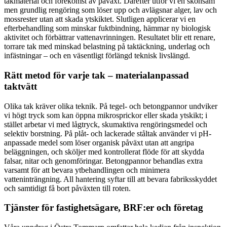
takmaterial och förekomst av påväxt. Därefter utför vi en skonsam
men grundlig rengöring som löser upp och avlägsnar alger, lav och
mossrester utan att skada ytskiktet. Slutligen applicerar vi en
efterbehandling som minskar fuktbindning, hämmar ny biologisk
aktivitet och förbättrar vattenavrinningen. Resultatet blir ett renare,
torrare tak med minskad belastning på taktäckning, underlag och
infästningar – och en väsentligt förlängd teknisk livslängd.
Rätt metod för varje tak – materialanpassad
taktvätt
Olika tak kräver olika teknik. På tegel- och betongpannor undviker
vi högt tryck som kan öppna mikrosprickor eller skada ytskikt; i
stället arbetar vi med lågtryck, skumaktiva rengöringsmedel och
selektiv borstning. På plåt- och lackerade ståltak använder vi pH-
anpassade medel som löser organisk påväxt utan att angripa
beläggningen, och sköljer med kontrollerat flöde för att skydda
falsar, nitar och genomföringar. Betongpannor behandlas extra
varsamt för att bevara ytbehandlingen och minimera
vatteninträngning. All hantering syftar till att bevara fabriksskyddet
och samtidigt få bort påväxten till roten.
Tjänster för fastighetsägare, BRF:er och företag