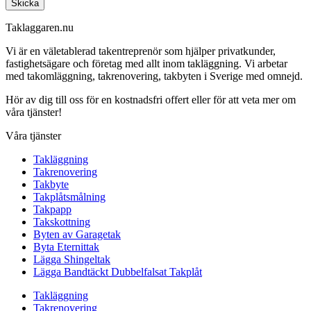
Skicka
Taklaggaren.nu
Vi är en väletablerad takentreprenör som hjälper privatkunder,
fastighetsägare och företag med allt inom takläggning. Vi arbetar
med takomläggning, takrenovering, takbyten i Sverige med omnejd.
Hör av dig till oss för en kostnadsfri offert eller för att veta mer om
våra tjänster!
Våra tjänster
Takläggning
Takrenovering
Takbyte
Takplåtsmålning
Takpapp
Takskottning
Byten av Garagetak
Byta Eternittak
Lägga Shingeltak
Lägga Bandtäckt Dubbelfalsat Takplåt
Takläggning
Takrenovering