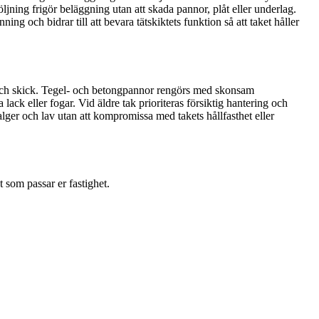
ning frigör beläggning utan att skada pannor, plåt eller underlag.
g och bidrar till att bevara tätskiktets funktion så att taket håller
al och skick. Tegel- och betongpannor rengörs med skonsam
 lack eller fogar. Vid äldre tak prioriteras försiktig hantering och
lger och lav utan att kompromissa med takets hållfasthet eller
 som passar er fastighet.