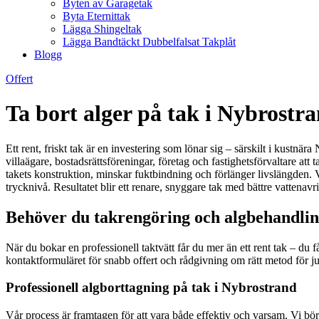
Byten av Garagetak
Byta Eternittak
Lägga Shingeltak
Lägga Bandtäckt Dubbelfalsat Takplåt
Blogg
Offert
Ta bort alger på tak i Nybrostr
Ett rent, friskt tak är en investering som lönar sig – särskilt i kustnära
villaägare, bostadsrättsföreningar, företag och fastighetsförvaltare at
takets konstruktion, minskar fuktbindning och förlänger livslängden. 
trycknivå. Resultatet blir ett renare, snyggare tak med bättre vattenav
Behöver du takrengöring och algbehandlin
När du bokar en professionell taktvätt får du mer än ett rent tak – du f
kontaktformuläret för snabb offert och rådgivning om rätt metod för jus
Professionell algborttagning på tak i Nybrostrand
Vår process är framtagen för att vara både effektiv och varsam. Vi bör