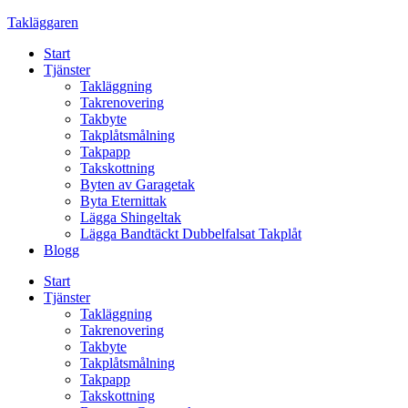
Skip
Takläggaren
to
Start
content
Tjänster
Takläggning
Takrenovering
Takbyte
Takplåtsmålning
Takpapp
Takskottning
Byten av Garagetak
Byta Eternittak
Lägga Shingeltak
Lägga Bandtäckt Dubbelfalsat Takplåt
Blogg
Start
Tjänster
Takläggning
Takrenovering
Takbyte
Takplåtsmålning
Takpapp
Takskottning