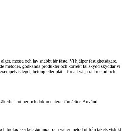
t alger, mossa och lav snabbt får fäste. Vi hjälper fastighetsägare,
rövade metoder, godkända produkter och korrekt fallskydd skyddar vi
mpelvis tegel, betong eller plåt – för att välja rätt metod och
jer säkerhetsrutiner och dokumenterar före/efter. Använd
och biologiska beläggningar och väljer metod utifrån takets ytskikt