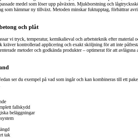
passade medel som löser upp påväxten. Mjukborstning och lågtrycksskölj
g som hämmar ny tillväxt. Metoden minskar fuktupptag, förbättrar avrinnin
 betong och plåt
passar vi tryck, temperatur, kemikalieval och arbetsteknik efter materi
 kräver kontrollerad applicering och exakt sköljning för att inte påfresta
menterade metoder och godkända produkter – optimerat för att avlägsna a
rand
Nedan ser du exempel på vad som ingår och kan kombineras till ett paket
n
ende
mplett fallskydd
iska beläggningar
ssystem
längd
rt tak