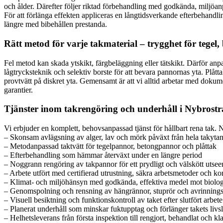
och ålder. Därefter följer riktad förbehandling med godkända, miljöan
För att förlänga effekten appliceras en långtidsverkande efterbehandlin
längre med bibehållen prestanda.
Rätt metod för varje takmaterial – trygghet för tegel,
Fel metod kan skada ytskikt, färgbeläggning eller tätskikt. Därför an
lågtrycksteknik och selektiv borste för att bevara pannornas yta. Plåttak
provtvätt på diskret yta. Gemensamt är att vi alltid arbetar med doku
garantier.
Tjänster inom takrengöring och underhåll i Nybrost
Vi erbjuder en komplett, behovsanpassad tjänst för hållbart rena tak. 
– Skonsam avlägsning av alger, lav och mörk påväxt från hela takyta
– Metodanpassad taktvätt för tegelpannor, betongpannor och plåttak
– Efterbehandling som hämmar återväxt under en längre period
– Noggrann rengöring av takpannor för ett prydligt och välskött utse
– Arbete utfört med certifierad utrustning, säkra arbetsmetoder och ko
– Klimat- och miljöhänsyn med godkända, effektiva medel mot biolog
– Genomspolning och rensning av hängrännor, stuprör och avrinning
– Visuell besiktning och funktionskontroll av taket efter slutfört arbete
– Planerat underhåll som minskar fuktupptag och förlänger takets livs
– Helhetsleverans från första inspektion till rengjort, behandlat och kla