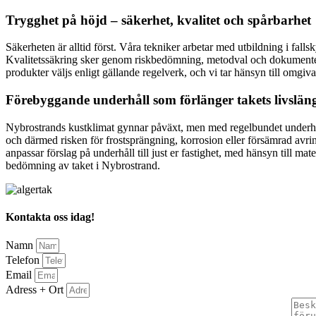
Trygghet på höjd – säkerhet, kvalitet och spårbarhet
Säkerheten är alltid först. Våra tekniker arbetar med utbildning i fal
Kvalitetssäkring sker genom riskbedömning, metodval och dokumenterad
produkter väljs enligt gällande regelverk, och vi tar hänsyn till omgiv
Förebyggande underhåll som förlänger takets livslän
Nybrostrands kustklimat gynnar påväxt, men med regelbundet underhåll
och därmed risken för frostsprängning, korrosion eller försämrad avrinn
anpassar förslag på underhåll till just er fastighet, med hänsyn till mat
bedömning av taket i Nybrostrand.
Kontakta oss idag!
Namn
Telefon
Email
Adress + Ort