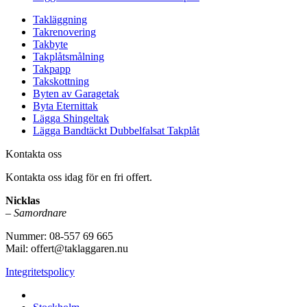
Takläggning
Takrenovering
Takbyte
Takplåtsmålning
Takpapp
Takskottning
Byten av Garagetak
Byta Eternittak
Lägga Shingeltak
Lägga Bandtäckt Dubbelfalsat Takplåt
Kontakta oss
Kontakta oss idag för en fri offert.
Nicklas
–
Samordnare
Nummer: 08-557 69 665
Mail: offert@taklaggaren.nu
Integritetspolicy
Vi utför arbeten i b.la: