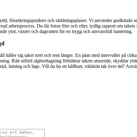
lskydd, förankringspunkter och räddningsplaner. Vi använder godkända sel
 arbetsprocess. Du får foton före och efter, tydlig rapport om takets
ande ytor, växter och dagvatten för en trygg och ansvarsfull hantering.
gd
 håller sig taket torrt och rent längre. En plan med intervaller på ci
ing. Rätt utförd algborttagning förbättrar takets utseende, skyddar ytski
erial, lutning och läge. Vill du ha ett hållbart, välskött tak över tid? An