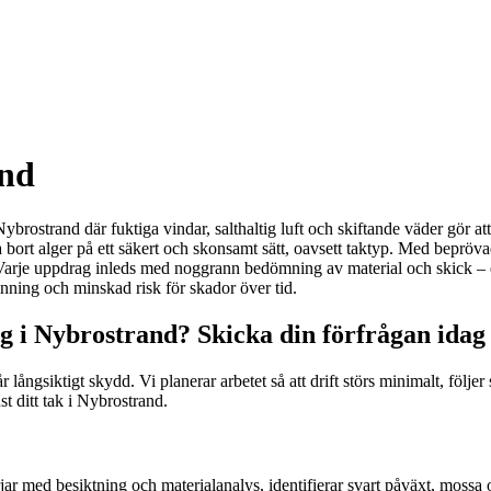
and
 Nybrostrand där fuktiga vindar, salthaltig luft och skiftande väder gör at
t ta bort alger på ett säkert och skonsamt sätt, oavsett taktyp. Med bep
Varje uppdrag inleds med noggrann bedömning av material och skick – exe
rinning och minskad risk för skador över tid.
g i Nybrostrand? Skicka din förfrågan idag
år långsiktigt skydd. Vi planerar arbetet så att drift störs minimalt, föl
t ditt tak i Nybrostrand.
jar med besiktning och materialanalys, identifierar svart påväxt, mossa 