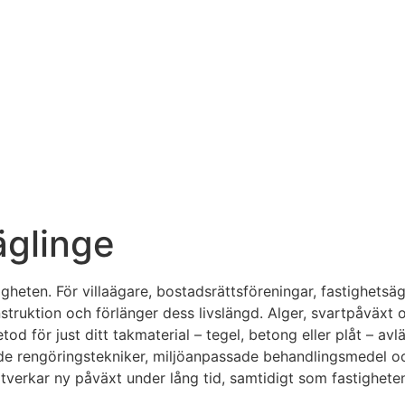
äglinge
igheten. För villaägare, bostadsrättsföreningar, fastighetsäg
uktion och förlänger dess livslängd. Alger, svartpåväxt oc
od för just ditt takmaterial – tegel, betong eller plåt – avl
 rengöringstekniker, miljöanpassade behandlingsmedel och s
otverkar ny påväxt under lång tid, samtidigt som fastighete