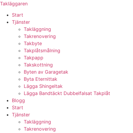
Skip
Takläggaren
to
Start
content
Tjänster
Takläggning
Takrenovering
Takbyte
Takplåtsmålning
Takpapp
Takskottning
Byten av Garagetak
Byta Eternittak
Lägga Shingeltak
Lägga Bandtäckt Dubbelfalsat Takplåt
Blogg
Start
Tjänster
Takläggning
Takrenovering