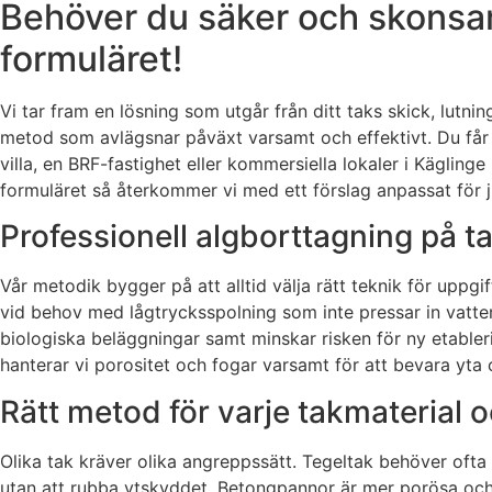
Behöver du säker och skonsam
formuläret!
Vi tar fram en lösning som utgår från ditt taks skick, lutni
metod som avlägsnar påväxt varsamt och effektivt. Du får 
villa, en BRF-fastighet eller kommersiella lokaler i Käglinge
formuläret så återkommer vi med ett förslag anpassat för ju
Professionell algborttagning på ta
Vår metodik bygger på att alltid välja rätt teknik för upp
vid behov med lågtrycksspolning som inte pressar in vatten
biologiska beläggningar samt minskar risken för ny etabl
hanterar vi porositet och fogar varsamt för att bevara yta
Rätt metod för varje takmaterial 
Olika tak kräver olika angreppssätt. Tegeltak behöver ofta
utan att rubba ytskyddet. Betongpannor är mer porösa och k