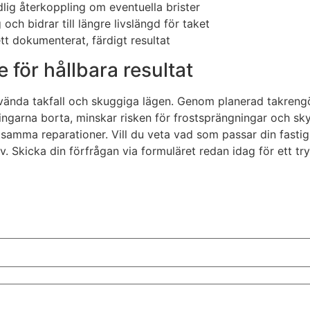
lig återkoppling om eventuella brister
h bidrar till längre livslängd för taket
ett dokumenterat, färdigt resultat
 för hållbara resultat
ordvända takfall och skuggiga lägen. Genom planerad takre
ingarna borta, minskar risken för frostsprängningar och sky
stsamma reparationer. Vill du veta vad som passar din fastig
v. Skicka din förfrågan via formuläret redan idag för ett try