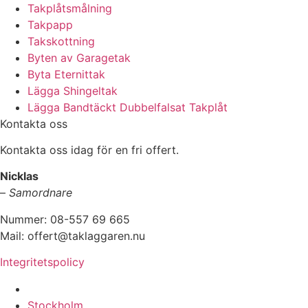
Takplåtsmålning
Takpapp
Takskottning
Byten av Garagetak
Byta Eternittak
Lägga Shingeltak
Lägga Bandtäckt Dubbelfalsat Takplåt
Kontakta oss
Kontakta oss idag för en fri offert.
Nicklas
–
Samordnare
Nummer: 08-557 69 665
Mail: offert@taklaggaren.nu
Integritetspolicy
Vi utför arbeten i b.la:
Stockholm,