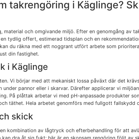
 takrengöring i Käglinge? Ski
ng, material och omgivande miljö. Efter en genomgång av taky
en tydlig offert, estimerad tidsplan och en rekommendatio
 kan du räkna med ett noggrant utfört arbete som prioriterar 
st din fastighet.
k i Käglinge
giften. Vi börjar med att mekaniskt lossa påväxt där det k
 under pannor eller i skarvar. Därefter applicerar vi milj
ering. På plåttak arbetar vi med pH-anpassade produkter s
 och täthet. Hela arbetet genomförs med fullgott fallskydd 
och skick
 en kombination av lågtryck och efterbehandling för att av
an dra åt sig fukt; här är en skonsam rengöring följt av sk