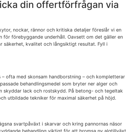
cka din offertförfrågan via
tor, nockar, rännor och kritiska detaljer föreslår vi en
n för förebyggande underhåll. Oavsett om det gäller en
säkerhet, kvalitet och långsiktigt resultat. Fyll i
rävs – ofta med skonsam handborstning – och kompletterar
öanpassade behandlingsmedel som bryter ner alger och
om skyddar lack och rostskydd. På betong- och tegeltak
och utbildade tekniker för maximal säkerhet på höjd.
lägsna svartpåväxt i skarvar och kring pannornas näsor
yddande behandling viktigt för att bromsa ny algtillväxt.