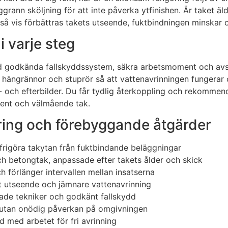
rann sköljning för att inte påverka ytfinishen. Är taket äld
så vis förbättras takets utseende, fuktbindningen minskar 
i varje steg
med godkända fallskyddssystem, säkra arbetsmoment och avs
ängrännor och stuprör så att vattenavrinningen fungerar op
- och efterbilder. Du får tydlig återkoppling och rekommenda
 rent och välmående tak.
öring och förebyggande åtgärder
 frigöra takytan från fuktbindande beläggningar
ch betongtak, anpassade efter takets ålder och skick
 förlänger intervallen mellan insatserna
t utseende och jämnare vattenavrinning
ldade tekniker och godkänt fallskydd
r utan onödig påverkan på omgivningen
 med arbetet för fri avrinning