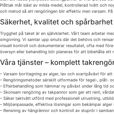
Plåttak mår bäst av milda medel, kontrollerad tvätt och nogg
och metod så att rengöringen blir effektiv men varsam. På 
Säkerhet, kvalitet och spårbarhet 
Trygghet på taket är en självklarhet. Vårt team arbetar 
omgivning. Vi samlar upp smuts där det behövs och rensar h
visuell kontroll och dokumenterar resultatet, ofta med före
översyn eller behandling bör planeras för att bibehålla ett
Våra tjänster – komplett takreng
– Varsam borttagning av alger, lav och svartpåväxt för att
– Rengöringsmetoder särskilt utformade för tegel-, plåt- o
– Efterbehandling som hämmar ny påväxt under lång tid och
– Skonsam rengöring av takpannor som ger ett rent, vårda
– Säker taktvätt utförd med professionell utrustning, utbi
– Miljöanpassade, effektiva lösningar som bekämpar alge
– Rensning av hängrännor och kontroll av stuprör i samband