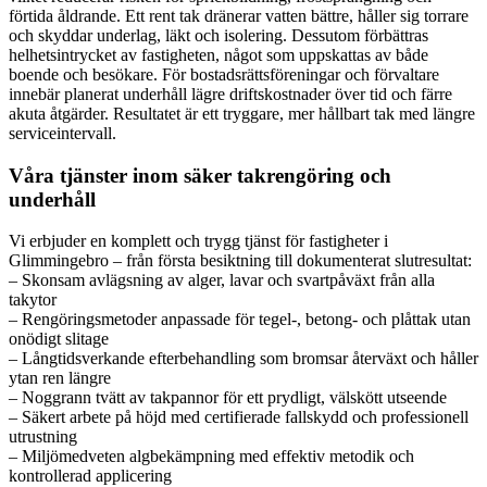
förtida åldrande. Ett rent tak dränerar vatten bättre, håller sig torrare
och skyddar underlag, läkt och isolering. Dessutom förbättras
helhetsintrycket av fastigheten, något som uppskattas av både
boende och besökare. För bostadsrättsföreningar och förvaltare
innebär planerat underhåll lägre driftskostnader över tid och färre
akuta åtgärder. Resultatet är ett tryggare, mer hållbart tak med längre
serviceintervall.
Våra tjänster inom säker takrengöring och
underhåll
Vi erbjuder en komplett och trygg tjänst för fastigheter i
Glimmingebro – från första besiktning till dokumenterat slutresultat:
– Skonsam avlägsning av alger, lavar och svartpåväxt från alla
takytor
– Rengöringsmetoder anpassade för tegel-, betong- och plåttak utan
onödigt slitage
– Långtidsverkande efterbehandling som bromsar återväxt och håller
ytan ren längre
– Noggrann tvätt av takpannor för ett prydligt, välskött utseende
– Säkert arbete på höjd med certifierade fallskydd och professionell
utrustning
– Miljömedveten algbekämpning med effektiv metodik och
kontrollerad applicering