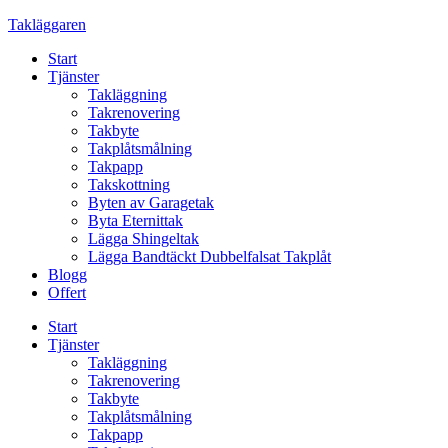
Skip
Takläggaren
to
Start
content
Tjänster
Takläggning
Takrenovering
Takbyte
Takplåtsmålning
Takpapp
Takskottning
Byten av Garagetak
Byta Eternittak
Lägga Shingeltak
Lägga Bandtäckt Dubbelfalsat Takplåt
Blogg
Offert
Start
Tjänster
Takläggning
Takrenovering
Takbyte
Takplåtsmålning
Takpapp