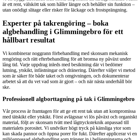
är ett rent, välskött tak som håller längre och behåller sin funktion –
utan onödigt slitage eller risker för läckage och frostsprängning.
Experter på takrengöring – boka
algbehandling i Glimmingebro för ett
hållbart resultat
Vi kombinerar noggrann förbehandling med skonsam mekanisk
rengöring och rätt efterbehandling för att bromsa ny påväxt under
lång tid. Varje uppdrag inleds med besiktning där vi bedömer
lutning, ytskikt, infästningar och dränering. Därefter väljer vi metod
som är säker för både taket och omgivningen, och dokumenterar
arbetet så att du vet vad som är gjort – och när nästa underhåll bör
ske.
Professionell algborttagning på tak i Glimmingebro
Vår process är framtagen för att ge ett rent tak utan att kompromissa
med tätskikt eller ytskikt. Först avlägsnar vi lös påväxt och organiskt
material, följt av skonsam tvätt med lågtrycksteknik anpassad till
materialets porositet. Vi undviker högt tryck på känsliga ytor som
kan skada pannor och öppna porer för fukt. Därefter applicerar vi en
miljöanpassad algbehandling som tränger in i beläggningarna och