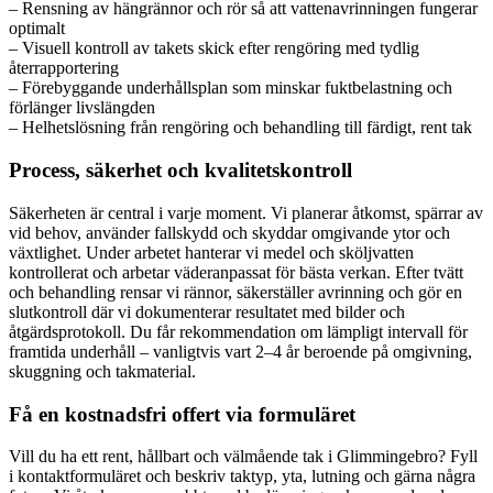
– Rensning av hängrännor och rör så att vattenavrinningen fungerar
optimalt
– Visuell kontroll av takets skick efter rengöring med tydlig
återrapportering
– Förebyggande underhållsplan som minskar fuktbelastning och
förlänger livslängden
– Helhetslösning från rengöring och behandling till färdigt, rent tak
Process, säkerhet och kvalitetskontroll
Säkerheten är central i varje moment. Vi planerar åtkomst, spärrar av
vid behov, använder fallskydd och skyddar omgivande ytor och
växtlighet. Under arbetet hanterar vi medel och sköljvatten
kontrollerat och arbetar väderanpassat för bästa verkan. Efter tvätt
och behandling rensar vi rännor, säkerställer avrinning och gör en
slutkontroll där vi dokumenterar resultatet med bilder och
åtgärdsprotokoll. Du får rekommendation om lämpligt intervall för
framtida underhåll – vanligtvis vart 2–4 år beroende på omgivning,
skuggning och takmaterial.
Få en kostnadsfri offert via formuläret
Vill du ha ett rent, hållbart och välmående tak i Glimmingebro? Fyll
i kontaktformuläret och beskriv taktyp, yta, lutning och gärna några