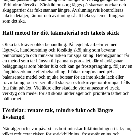
förhindrar återväxt. Särskild omsorg läggs på skarvar, nockar och
skuggpartier där fukt stannar längre. Avslutningsvis kontrolleras
takets detaljer, rännor och avrinning så att hela systemet fungerar
som det ska.
Rätt metod för ditt takmaterial och takets skick
Olika tak kräver olika behandling. På tegeltak arbetar vi med
lågtryck, handborstning och försiktig sköljning som bevarar
pannornas yta och minskar risken för spjälkning. Betongpannor får
en metod som tar hänsyn till pannans porositet, där vi avlägsnar
beläggningar som binder fukt och kan ge frostsprängning, följt av en
långtidsverkande efterbehandling. Plåttak rengörs med pH-
balanserade medel och mjuka borstar för att inte skada lack eller
förzinkning, och vi ser till att skarvar och skruvgenomföringar hålls
fria från påväxt. Vid äldre eller skadade ytor anpassar vi tryck,
verktyg och medel för att skona underlaget och prioritera täthet och
hållbarhet.
Fördelar: renare tak, mindre fukt och längre
livslängd
När alger och svartpåväxt tas bort minskar fuktbindningen i takytan,
vilket reducerar risken för sprickbildning, frostsprängning och