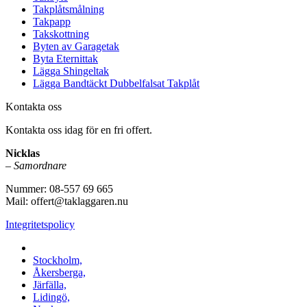
Takplåtsmålning
Takpapp
Takskottning
Byten av Garagetak
Byta Eternittak
Lägga Shingeltak
Lägga Bandtäckt Dubbelfalsat Takplåt
Kontakta oss
Kontakta oss idag för en fri offert.
Nicklas
–
Samordnare
Nummer: 08-557 69 665
Mail: offert@taklaggaren.nu
Integritetspolicy
Vi utför arbeten i b.la:
Stockholm,
Åkersberga,
Järfälla,
Lidingö,