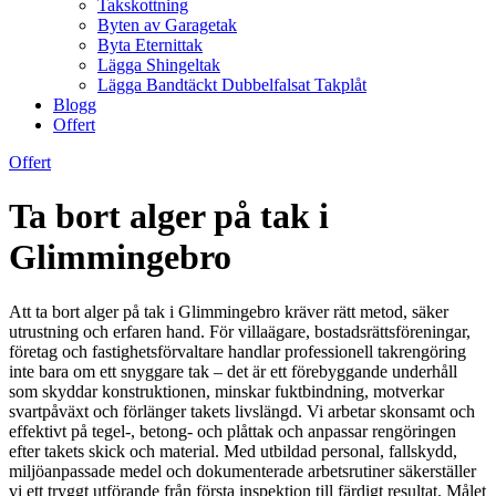
Takskottning
Byten av Garagetak
Byta Eternittak
Lägga Shingeltak
Lägga Bandtäckt Dubbelfalsat Takplåt
Blogg
Offert
Offert
Ta bort alger på tak i
Glimmingebro
Att ta bort alger på tak i Glimmingebro kräver rätt metod, säker
utrustning och erfaren hand. För villaägare, bostadsrättsföreningar,
företag och fastighetsförvaltare handlar professionell takrengöring
inte bara om ett snyggare tak – det är ett förebyggande underhåll
som skyddar konstruktionen, minskar fuktbindning, motverkar
svartpåväxt och förlänger takets livslängd. Vi arbetar skonsamt och
effektivt på tegel-, betong- och plåttak och anpassar rengöringen
efter takets skick och material. Med utbildad personal, fallskydd,
miljöanpassade medel och dokumenterade arbetsrutiner säkerställer
vi ett tryggt utförande från första inspektion till färdigt resultat. Målet