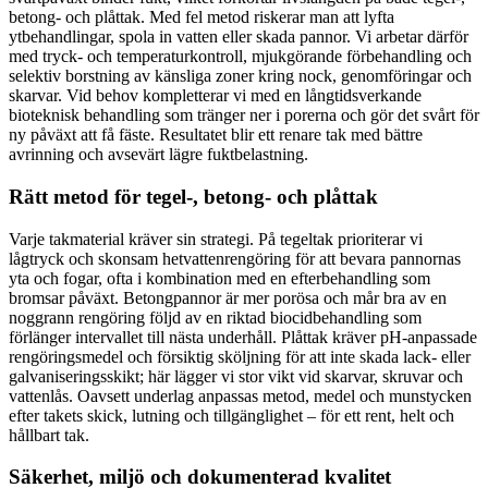
betong- och plåttak. Med fel metod riskerar man att lyfta
ytbehandlingar, spola in vatten eller skada pannor. Vi arbetar därför
med tryck- och temperaturkontroll, mjukgörande förbehandling och
selektiv borstning av känsliga zoner kring nock, genomföringar och
skarvar. Vid behov kompletterar vi med en långtidsverkande
bioteknisk behandling som tränger ner i porerna och gör det svårt för
ny påväxt att få fäste. Resultatet blir ett renare tak med bättre
avrinning och avsevärt lägre fuktbelastning.
Rätt metod för tegel-, betong- och plåttak
Varje takmaterial kräver sin strategi. På tegeltak prioriterar vi
lågtryck och skonsam hetvattenrengöring för att bevara pannornas
yta och fogar, ofta i kombination med en efterbehandling som
bromsar påväxt. Betongpannor är mer porösa och mår bra av en
noggrann rengöring följd av en riktad biocidbehandling som
förlänger intervallet till nästa underhåll. Plåttak kräver pH-anpassade
rengöringsmedel och försiktig sköljning för att inte skada lack- eller
galvaniseringsskikt; här lägger vi stor vikt vid skarvar, skruvar och
vattenlås. Oavsett underlag anpassas metod, medel och munstycken
efter takets skick, lutning och tillgänglighet – för ett rent, helt och
hållbart tak.
Säkerhet, miljö och dokumenterad kvalitet