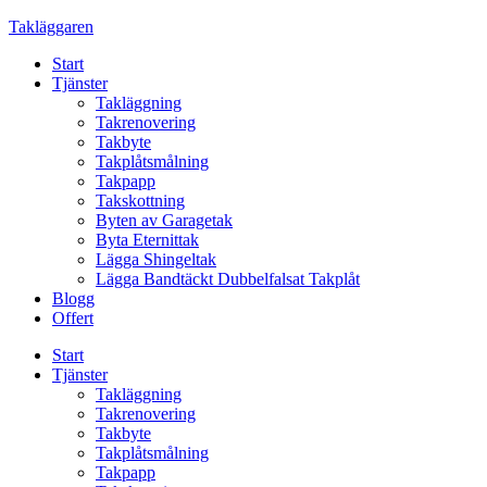
Skip
Takläggaren
to
Start
content
Tjänster
Takläggning
Takrenovering
Takbyte
Takplåtsmålning
Takpapp
Takskottning
Byten av Garagetak
Byta Eternittak
Lägga Shingeltak
Lägga Bandtäckt Dubbelfalsat Takplåt
Blogg
Offert
Start
Tjänster
Takläggning
Takrenovering
Takbyte
Takplåtsmålning
Takpapp