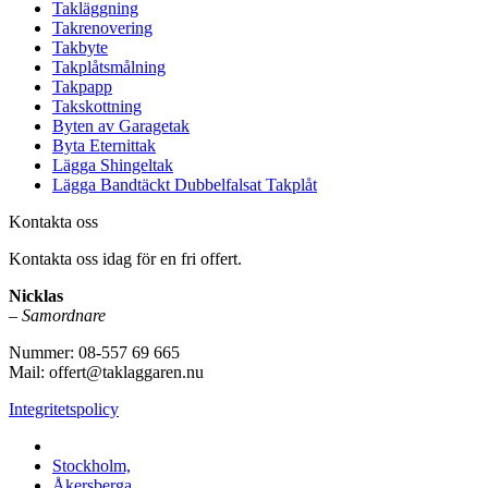
Takläggning
Takrenovering
Takbyte
Takplåtsmålning
Takpapp
Takskottning
Byten av Garagetak
Byta Eternittak
Lägga Shingeltak
Lägga Bandtäckt Dubbelfalsat Takplåt
Kontakta oss
Kontakta oss idag för en fri offert.
Nicklas
–
Samordnare
Nummer: 08-557 69 665
Mail: offert@taklaggaren.nu
Integritetspolicy
Vi utför arbeten i b.la:
Stockholm,
Åkersberga,