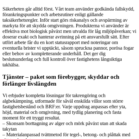
Säkerheten går alltid först. Vårt team använder godkända fallskydd,
förankringspunkter och arbetsrutiner enligt gällande
taksäkerhetsregler. Inför start görs riskanalys och avspärrning av
markyta för att skydda omgivningen. Produkterna vi använder är
effektiva mot biologisk påväxt men utvalda för låg miljöpåverkan; vi
doserar exakt och hanterar avrinning på ett ansvarsfullt sätt. Efter
utfört arbete får du en kort statusrapport med noteringar om
eventuella brister vi upptäckt, såsom spruckna pannor, porösa fogar
eller behov av kompletterande underhåll. Det ger dig
beslutsunderlag och full kontroll över fastighetens långsiktiga
takhälsa.
Tjänster – paket som förebygger, skyddar och
förlänger livslängden
Vi erbjuder kompletta lösningar för takrengöring och
algbekämpning, utformade för såväl enskilda villor som större
fastighetsbestånd och BRF:er. Varje uppdrag anpassas efter yta,
höjd, material och omgivning, med tydlig planering och fasta
moment för ett tryggt resultat.
– Skonsam borttagning av alger och mörk påväxt utan att skada
takytan
– Materialanpassad tvättmetod för tegel-, betong- och plåttak med