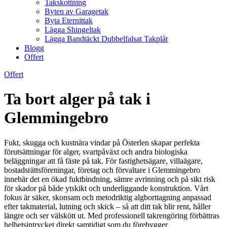
Takskottning
Byten av Garagetak
Byta Eternittak
Lägga Shingeltak
Lägga Bandtäckt Dubbelfalsat Takplåt
Blogg
Offert
Offert
Ta bort alger på tak i
Glemmingebro
Fukt, skugga och kustnära vindar på Österlen skapar perfekta
förutsättningar för alger, svartpåväxt och andra biologiska
beläggningar att få fäste på tak. För fastighetsägare, villaägare,
bostadsrättsföreningar, företag och förvaltare i Glemmingebro
innebär det en ökad fuktbindning, sämre avrinning och på sikt risk
för skador på både ytskikt och underliggande konstruktion. Vårt
fokus är säker, skonsam och metodriktig algborttagning anpassad
efter takmaterial, lutning och skick – så att ditt tak blir rent, håller
längre och ser välskött ut. Med professionell takrengöring förbättras
helhetsintrycket direkt samtidigt som du förebygger