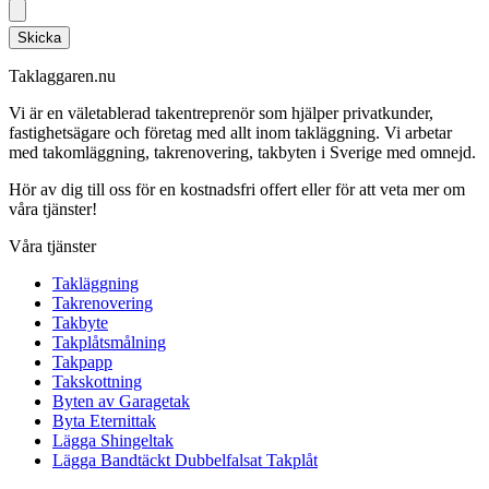
Skicka
Taklaggaren.nu
Vi är en väletablerad takentreprenör som hjälper privatkunder,
fastighetsägare och företag med allt inom takläggning. Vi arbetar
med takomläggning, takrenovering, takbyten i Sverige med omnejd.
Hör av dig till oss för en kostnadsfri offert eller för att veta mer om
våra tjänster!
Våra tjänster
Takläggning
Takrenovering
Takbyte
Takplåtsmålning
Takpapp
Takskottning
Byten av Garagetak
Byta Eternittak
Lägga Shingeltak
Lägga Bandtäckt Dubbelfalsat Takplåt