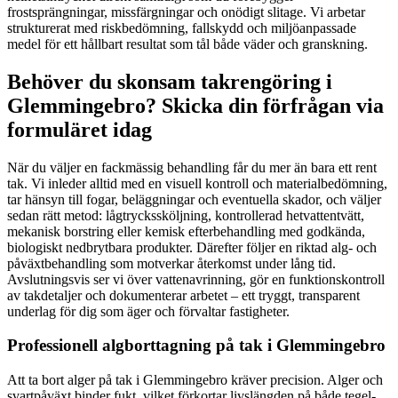
frostsprängningar, missfärgningar och onödigt slitage. Vi arbetar
strukturerat med riskbedömning, fallskydd och miljöanpassade
medel för ett hållbart resultat som tål både väder och granskning.
Behöver du skonsam takrengöring i
Glemmingebro? Skicka din förfrågan via
formuläret idag
När du väljer en fackmässig behandling får du mer än bara ett rent
tak. Vi inleder alltid med en visuell kontroll och materialbedömning,
tar hänsyn till fogar, beläggningar och eventuella skador, och väljer
sedan rätt metod: lågtryckssköljning, kontrollerad hetvattentvätt,
mekanisk borstring eller kemisk efterbehandling med godkända,
biologiskt nedbrytbara produkter. Därefter följer en riktad alg- och
påväxtbehandling som motverkar återkomst under lång tid.
Avslutningsvis ser vi över vattenavrinning, gör en funktionskontroll
av takdetaljer och dokumenterar arbetet – ett tryggt, transparent
underlag för dig som äger och förvaltar fastigheter.
Professionell algborttagning på tak i Glemmingebro
Att ta bort alger på tak i Glemmingebro kräver precision. Alger och
svartpåväxt binder fukt, vilket förkortar livslängden på både tegel-,