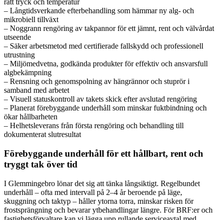
rätt tryck och temperatur
– Långtidsverkande efterbehandling som hämmar ny alg- och
mikrobiell tillväxt
– Noggrann rengöring av takpannor för ett jämnt, rent och välvårdat
utseende
– Säker arbetsmetod med certifierade fallskydd och professionell
utrustning
– Miljömedvetna, godkända produkter för effektiv och ansvarsfull
algbekämpning
– Rensning och genomspolning av hängrännor och stuprör i
samband med arbetet
– Visuell statuskontroll av takets skick efter avslutad rengöring
– Planerat förebyggande underhåll som minskar fuktbindning och
ökar hållbarheten
– Helhetsleverans från första rengöring och behandling till
dokumenterat slutresultat
Förebyggande underhåll för ett hållbart, rent och
tryggt tak över tid
I Glemmingebro lönar det sig att tänka långsiktigt. Regelbundet
underhåll – ofta med intervall på 2–4 år beroende på läge,
skuggning och taktyp – håller ytorna torra, minskar risken för
frostsprängning och bevarar ytbehandlingar längre. För BRF:er och
fastighetsförvaltare kan vi lägga upp rullande serviceavtal med