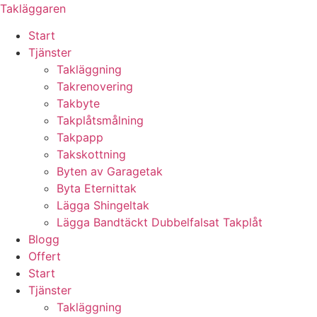
Skip
Takläggaren
to
Start
content
Tjänster
Takläggning
Takrenovering
Takbyte
Takplåtsmålning
Takpapp
Takskottning
Byten av Garagetak
Byta Eternittak
Lägga Shingeltak
Lägga Bandtäckt Dubbelfalsat Takplåt
Blogg
Offert
Start
Tjänster
Takläggning