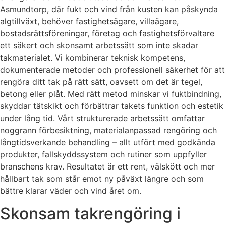
Asmundtorp, där fukt och vind från kusten kan påskynda
algtillväxt, behöver fastighetsägare, villaägare,
bostadsrättsföreningar, företag och fastighetsförvaltare
ett säkert och skonsamt arbetssätt som inte skadar
takmaterialet. Vi kombinerar teknisk kompetens,
dokumenterade metoder och professionell säkerhet för att
rengöra ditt tak på rätt sätt, oavsett om det är tegel,
betong eller plåt. Med rätt metod minskar vi fuktbindning,
skyddar tätskikt och förbättrar takets funktion och estetik
under lång tid. Vårt strukturerade arbetssätt omfattar
noggrann förbesiktning, materialanpassad rengöring och
långtidsverkande behandling – allt utfört med godkända
produkter, fallskyddssystem och rutiner som uppfyller
branschens krav. Resultatet är ett rent, välskött och mer
hållbart tak som står emot ny påväxt längre och som
bättre klarar väder och vind året om.
Skonsam takrengöring i