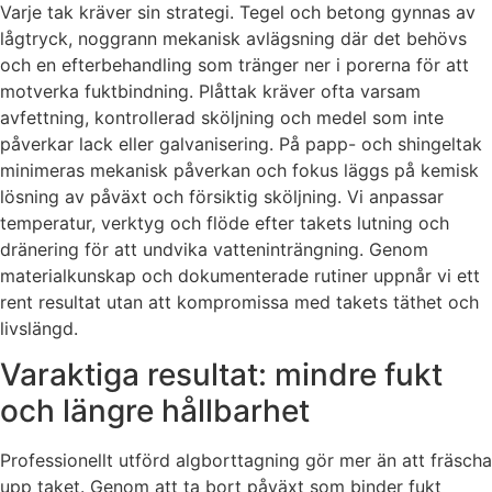
Varje tak kräver sin strategi. Tegel och betong gynnas av
lågtryck, noggrann mekanisk avlägsning där det behövs
och en efterbehandling som tränger ner i porerna för att
motverka fuktbindning. Plåttak kräver ofta varsam
avfettning, kontrollerad sköljning och medel som inte
påverkar lack eller galvanisering. På papp- och shingeltak
minimeras mekanisk påverkan och fokus läggs på kemisk
lösning av påväxt och försiktig sköljning. Vi anpassar
temperatur, verktyg och flöde efter takets lutning och
dränering för att undvika vatteninträngning. Genom
materialkunskap och dokumenterade rutiner uppnår vi ett
rent resultat utan att kompromissa med takets täthet och
livslängd.
Varaktiga resultat: mindre fukt
och längre hållbarhet
Professionellt utförd algborttagning gör mer än att fräscha
upp taket. Genom att ta bort påväxt som binder fukt