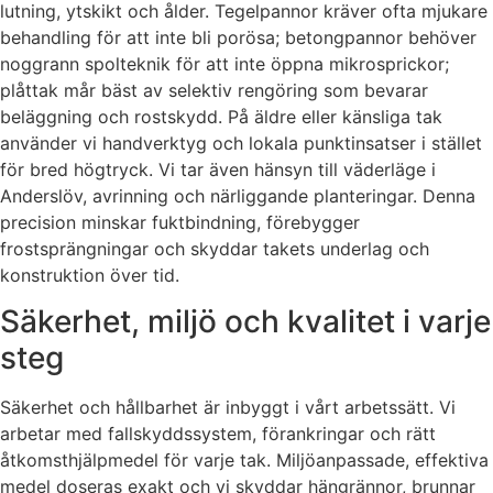
lutning, ytskikt och ålder. Tegelpannor kräver ofta mjukare
behandling för att inte bli porösa; betongpannor behöver
noggrann spolteknik för att inte öppna mikrosprickor;
plåttak mår bäst av selektiv rengöring som bevarar
beläggning och rostskydd. På äldre eller känsliga tak
använder vi handverktyg och lokala punktinsatser i stället
för bred högtryck. Vi tar även hänsyn till väderläge i
Anderslöv, avrinning och närliggande planteringar. Denna
precision minskar fuktbindning, förebygger
frostsprängningar och skyddar takets underlag och
konstruktion över tid.
Säkerhet, miljö och kvalitet i varje
steg
Säkerhet och hållbarhet är inbyggt i vårt arbetssätt. Vi
arbetar med fallskyddssystem, förankringar och rätt
åtkomsthjälpmedel för varje tak. Miljöanpassade, effektiva
medel doseras exakt och vi skyddar hängrännor, brunnar