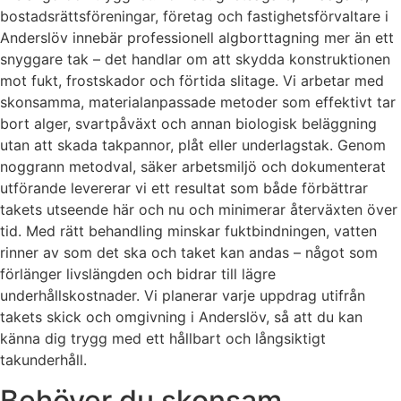
bostadsrättsföreningar, företag och fastighetsförvaltare i
Anderslöv innebär professionell algborttagning mer än ett
snyggare tak – det handlar om att skydda konstruktionen
mot fukt, frostskador och förtida slitage. Vi arbetar med
skonsamma, materialanpassade metoder som effektivt tar
bort alger, svartpåväxt och annan biologisk beläggning
utan att skada takpannor, plåt eller underlagstak. Genom
noggrann metodval, säker arbetsmiljö och dokumenterat
utförande levererar vi ett resultat som både förbättrar
takets utseende här och nu och minimerar återväxten över
tid. Med rätt behandling minskar fuktbindningen, vatten
rinner av som det ska och taket kan andas – något som
förlänger livslängden och bidrar till lägre
underhållskostnader. Vi planerar varje uppdrag utifrån
takets skick och omgivning i Anderslöv, så att du kan
känna dig trygg med ett hållbart och långsiktigt
takunderhåll.
Behöver du skonsam