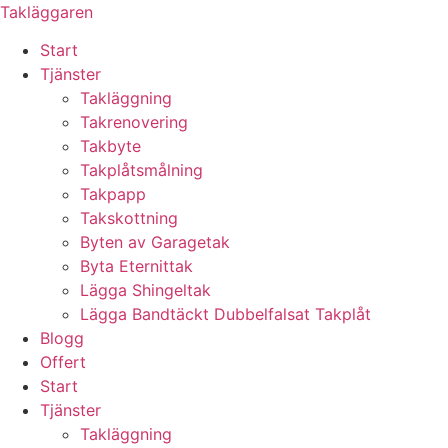
Skip
Takläggaren
to
Start
content
Tjänster
Takläggning
Takrenovering
Takbyte
Takplåtsmålning
Takpapp
Takskottning
Byten av Garagetak
Byta Eternittak
Lägga Shingeltak
Lägga Bandtäckt Dubbelfalsat Takplåt
Blogg
Offert
Start
Tjänster
Takläggning