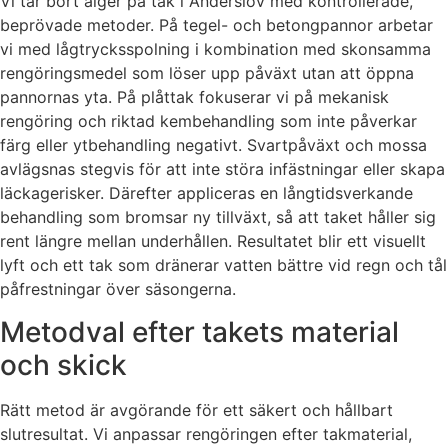
Vi tar bort alger på tak i Anderslöv med kontrollerade,
beprövade metoder. På tegel- och betongpannor arbetar
vi med lågtrycksspolning i kombination med skonsamma
rengöringsmedel som löser upp påväxt utan att öppna
pannornas yta. På plåttak fokuserar vi på mekanisk
rengöring och riktad kembehandling som inte påverkar
färg eller ytbehandling negativt. Svartpåväxt och mossa
avlägsnas stegvis för att inte störa infästningar eller skapa
läckagerisker. Därefter appliceras en långtidsverkande
behandling som bromsar ny tillväxt, så att taket håller sig
rent längre mellan underhållen. Resultatet blir ett visuellt
lyft och ett tak som dränerar vatten bättre vid regn och tål
påfrestningar över säsongerna.
Metodval efter takets material
och skick
Rätt metod är avgörande för ett säkert och hållbart
slutresultat. Vi anpassar rengöringen efter takmaterial,