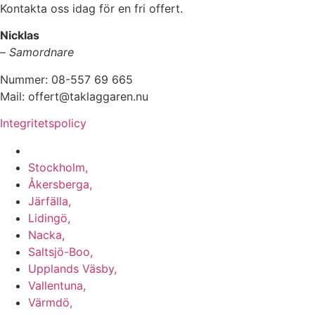
Kontakta oss idag för en fri offert.
Nicklas
–
Samordnare
Nummer: 08-557 69 665
Mail: offert@taklaggaren.nu
Integritetspolicy
Vi utför arbeten i b.la:
Stockholm,
Åkersberga,
Järfälla,
Lidingö,
Nacka,
Saltsjö-Boo,
Upplands Väsby,
Vallentuna,
Värmdö,