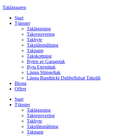
Skip
Takläggaren
to
Start
content
Tjänster
Takläggning
Takrenovering
Takbyte
Takplåtsmålning
Takpapp
Takskottning
Byten av Garagetak
Byta Eternittak
Lägga Shingeltak
Lägga Bandtäckt Dubbelfalsat Takplåt
Blogg
Offert
Start
Tjänster
Takläggning
Takrenovering
Takbyte
Takplåtsmålning
Takpapp