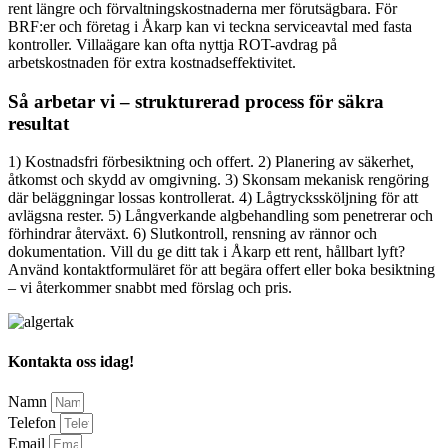
rent längre och förvaltningskostnaderna mer förutsägbara. För
BRF:er och företag i Åkarp kan vi teckna serviceavtal med fasta
kontroller. Villaägare kan ofta nyttja ROT-avdrag på
arbetskostnaden för extra kostnadseffektivitet.
Så arbetar vi – strukturerad process för säkra
resultat
1) Kostnadsfri förbesiktning och offert. 2) Planering av säkerhet,
åtkomst och skydd av omgivning. 3) Skonsam mekanisk rengöring
där beläggningar lossas kontrollerat. 4) Lågtryckssköljning för att
avlägsna rester. 5) Långverkande algbehandling som penetrerar och
förhindrar återväxt. 6) Slutkontroll, rensning av rännor och
dokumentation. Vill du ge ditt tak i Åkarp ett rent, hållbart lyft?
Använd kontaktformuläret för att begära offert eller boka besiktning
– vi återkommer snabbt med förslag och pris.
Kontakta oss idag!
Namn
Telefon
Email