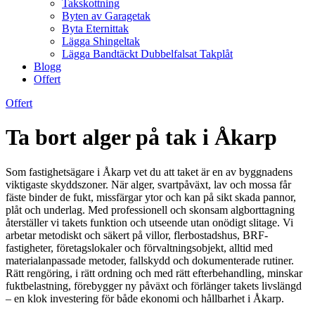
Takskottning
Byten av Garagetak
Byta Eternittak
Lägga Shingeltak
Lägga Bandtäckt Dubbelfalsat Takplåt
Blogg
Offert
Offert
Ta bort alger på tak i Åkarp
Som fastighetsägare i Åkarp vet du att taket är en av byggnadens
viktigaste skyddszoner. När alger, svartpåväxt, lav och mossa får
fäste binder de fukt, missfärgar ytor och kan på sikt skada pannor,
plåt och underlag. Med professionell och skonsam algborttagning
återställer vi takets funktion och utseende utan onödigt slitage. Vi
arbetar metodiskt och säkert på villor, flerbostadshus, BRF-
fastigheter, företagslokaler och förvaltningsobjekt, alltid med
materialanpassade metoder, fallskydd och dokumenterade rutiner.
Rätt rengöring, i rätt ordning och med rätt efterbehandling, minskar
fuktbelastning, förebygger ny påväxt och förlänger takets livslängd
– en klok investering för både ekonomi och hållbarhet i Åkarp.