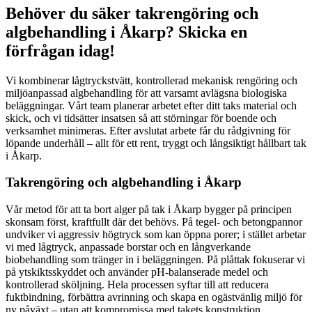
Behöver du säker takrengöring och
algbehandling i Åkarp? Skicka en
förfrågan idag!
Vi kombinerar lågtryckstvätt, kontrollerad mekanisk rengöring och
miljöanpassad algbehandling för att varsamt avlägsna biologiska
beläggningar. Vårt team planerar arbetet efter ditt taks material och
skick, och vi tidsätter insatsen så att störningar för boende och
verksamhet minimeras. Efter avslutat arbete får du rådgivning för
löpande underhåll – allt för ett rent, tryggt och långsiktigt hållbart tak
i Åkarp.
Takrengöring och algbehandling i Åkarp
Vår metod för att ta bort alger på tak i Åkarp bygger på principen
skonsam först, kraftfullt där det behövs. På tegel- och betongpannor
undviker vi aggressiv högtryck som kan öppna porer; i stället arbetar
vi med lågtryck, anpassade borstar och en långverkande
biobehandling som tränger in i beläggningen. På plåttak fokuserar vi
på ytskiktsskyddet och använder pH-balanserade medel och
kontrollerad sköljning. Hela processen syftar till att reducera
fuktbindning, förbättra avrinning och skapa en ogästvänlig miljö för
ny påväxt – utan att kompromissa med takets konstruktion.