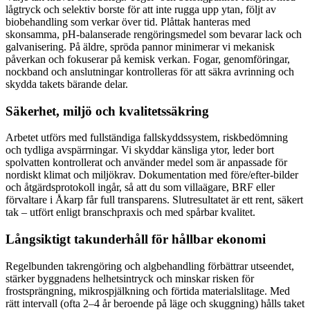
lågtryck och selektiv borste för att inte rugga upp ytan, följt av
biobehandling som verkar över tid. Plåttak hanteras med
skonsamma, pH-balanserade rengöringsmedel som bevarar lack och
galvanisering. På äldre, spröda pannor minimerar vi mekanisk
påverkan och fokuserar på kemisk verkan. Fogar, genomföringar,
nockband och anslutningar kontrolleras för att säkra avrinning och
skydda takets bärande delar.
Säkerhet, miljö och kvalitetssäkring
Arbetet utförs med fullständiga fallskyddssystem, riskbedömning
och tydliga avspärrningar. Vi skyddar känsliga ytor, leder bort
spolvatten kontrollerat och använder medel som är anpassade för
nordiskt klimat och miljökrav. Dokumentation med före/efter-bilder
och åtgärdsprotokoll ingår, så att du som villaägare, BRF eller
förvaltare i Åkarp får full transparens. Slutresultatet är ett rent, säkert
tak – utfört enligt branschpraxis och med spårbar kvalitet.
Långsiktigt takunderhåll för hållbar ekonomi
Regelbunden takrengöring och algbehandling förbättrar utseendet,
stärker byggnadens helhetsintryck och minskar risken för
frostsprängning, mikrospjälkning och förtida materialslitage. Med
rätt intervall (ofta 2–4 år beroende på läge och skuggning) hålls taket