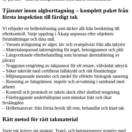
Tjänster inom algborttagning – komplett paket från
första inspektion till färdigt tak
Vi erbjuder en helhetslösning som täcker allt från besiktning till
efterkontroll. Varje uppdrag i Åkarp anpassas efter objektets
förutsättningar och dina mål.
– Varsam avlägsning av alger, lav och svartpåväxt från alla takytor
– Materialanpassad takrengöring för tegel, betongpannor och plåt
– Långverkande efterbehandling som bromsar återetablering av
påväxt
– Noggrann rengöring av takpannor för ett renare, välvårdat uttryck
– Säker taktvätt med certifierat fallskydd och rätt förankringar
– Miljöanpassade metoder och medel för effektiv biologisk sanering
– Rensning av hängrännor, stuprör och avvattning i samband med
arbetet
– Kontroll och protokoll av takets skick efter slutförd rengöring
– Förebyggande underhållsplan som minskar fukt och ökar
livslängden
– Helhetsansvar: från första besök till rent, behandlat och klart tak
Rätt metod för rätt takmaterial
Varje tak kräver sin strategi. Tegel- och betongpannor rengörs med