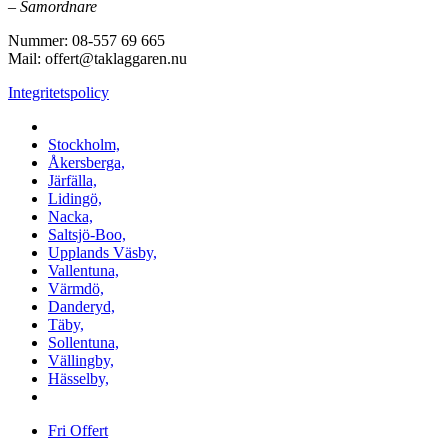
–
Samordnare
Nummer: 08-557 69 665
Mail: offert@taklaggaren.nu
Integritetspolicy
Vi utför arbeten i b.la:
Stockholm,
Åkersberga,
Järfälla,
Lidingö,
Nacka,
Saltsjö-Boo,
Upplands Väsby,
Vallentuna,
Värmdö,
Danderyd,
Täby,
Sollentuna,
Vällingby,
Hässelby,
m.fl.
Fri Offert