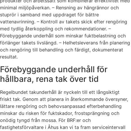
produkter och arbetssätt som kombinerar effektivitet med
minimal miljöpåverkan. – Rensning av hängrännor och
stuprör i samband med uppdraget för bättre
vattenavrinning. – Kontroll av takets skick efter rengöring
med tydlig återkoppling och rekommendationer. –
Förebyggande underhåll som minskar fuktbelastning och
förlänger takets livslängd. – Helhetsleverans från planering
och rengöring till behandling och färdigt, dokumenterat
resultat.
Förebyggande underhåll för
hållbara, rena tak över tid
Regelbundet takunderhåll är nyckeln till ett långsiktigt
friskt tak. Genom att planera in återkommande översyner,
lättare rengöring och behovsanpassad efterbehandling
minskar du risken för fuktskador, frostsprängning och
onödig tyngd från mossa. För BRF:er och
fastighetsförvaltare i Åhus kan vi ta fram serviceintervall