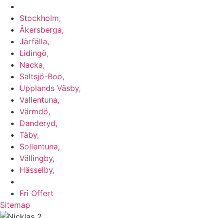
Vi utför arbeten i b.la:
Stockholm,
Åkersberga,
Järfälla,
Lidingö,
Nacka,
Saltsjö-Boo,
Upplands Väsby,
Vallentuna,
Värmdö,
Danderyd,
Täby,
Sollentuna,
Vällingby,
Hässelby,
m.fl.
Fri Offert
Sitemap