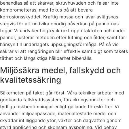
behandlas så att skarvar, skruvhuvuden och falsar inte
komprometteras, med fokus på att bevara
korrosionsskyddet. Kraftig mossa och lavar avlägsnas
stegvis för att undvika onödig påverkan på pannornas
fogar. Vi undviker högtryck rakt upp i takfoten och under
pannor, justerar metoden efter lutning och ålder, samt tar
hänsyn till underlagets uppsugningsförmåga. På så vis
säkrar vi att rengöringen blir effektiv samtidigt som takets
täthet och långsiktiga hållbarhet bibehålls.
Miljösäkra medel, fallskydd och
kvalitetssäkring
Säkerheten på taket går först. Våra tekniker arbetar med
godkända fallskyddssystem, förankringspunkter och
tydliga riskbedömningar enligt gällande föreskrifter. Vi
använder miljöanpassade, materialtestade medel och
skyddar intilliggande ytor, växter och dagvatten genom
styrd applicering och skonsam avspolning. Vid behov