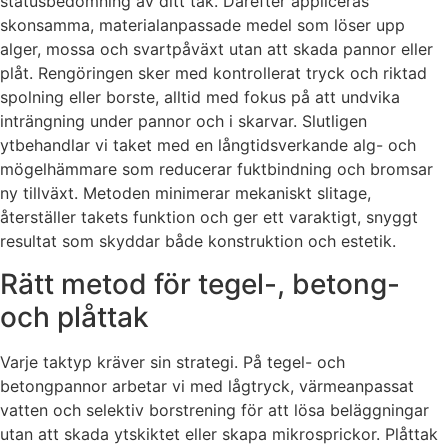
statusbedömning av ditt tak. Därefter appliceras
skonsamma, materialanpassade medel som löser upp
alger, mossa och svartpåväxt utan att skada pannor eller
plåt. Rengöringen sker med kontrollerat tryck och riktad
spolning eller borste, alltid med fokus på att undvika
inträngning under pannor och i skarvar. Slutligen
ytbehandlar vi taket med en långtidsverkande alg- och
mögelhämmare som reducerar fuktbindning och bromsar
ny tillväxt. Metoden minimerar mekaniskt slitage,
återställer takets funktion och ger ett varaktigt, snyggt
resultat som skyddar både konstruktion och estetik.
Rätt metod för tegel-, betong-
och plåttak
Varje taktyp kräver sin strategi. På tegel- och
betongpannor arbetar vi med lågtryck, värmeanpassat
vatten och selektiv borstrening för att lösa beläggningar
utan att skada ytskiktet eller skapa mikrosprickor. Plåttak