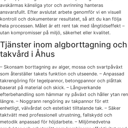
avskärmas känsliga ytor och avrinning hanteras
ansvarsfullt. Efter avslutat arbete genomför vi en visuell
kontroll och dokumenterar resultatet, så att du kan följa
hela processen. Målet är ett rent tak med långtidseffekt –
utan kompromisser på miljö, säkerhet eller kvalitet.
Tjänster inom algborttagning och
takvård i Åhus
– Skonsam borttagning av alger, mossa och svartpåväxt
som återställer takets funktion och utseende. – Anpassad
takrengöring för tegelpannor, betongpannor och plåttak
baserat på material och skick. – Långverkande
efterbehandling som hämmar ny påväxt och håller ytan ren
längre. – Noggrann rengöring av takpannor för ett
enhetligt, välvårdat och estetiskt tilltalande tak. – Säker
taktvätt med professionell utrustning, fallskydd och
metodik anpassad för höjdarbete. – Miljömedvetna