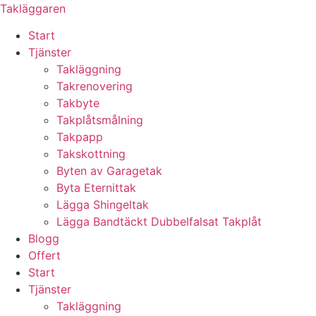
Skip
Takläggaren
to
Start
content
Tjänster
Takläggning
Takrenovering
Takbyte
Takplåtsmålning
Takpapp
Takskottning
Byten av Garagetak
Byta Eternittak
Lägga Shingeltak
Lägga Bandtäckt Dubbelfalsat Takplåt
Blogg
Offert
Start
Tjänster
Takläggning