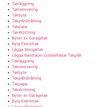
Takläggning
Takrenovering
Takbyte
Takplåtsmålning
Takpapp
Takskottning
Byten av Garagetak
Byta Eternittak
Lägga Shingeltak
Lägga Bandtäckt Dubbelfalsat Takplåt
Takläggning
Takrenovering
Takbyte
Takplåtsmålning
Takpapp
Takskottning
Byten av Garagetak
Byta Eternittak
Lägga Shingeltak