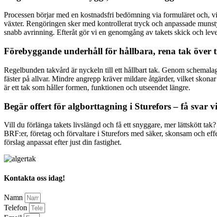
Processen börjar med en kostnadsfri bedömning via formuläret och, vid 
växter. Rengöringen sker med kontrollerat tryck och anpassade munstyc
snabb avrinning. Efteråt gör vi en genomgång av takets skick och lev
Förebyggande underhåll för hållbara, rena tak över t
Regelbunden takvård är nyckeln till ett hållbart tak. Genom schemala
fäster på allvar. Mindre angrepp kräver mildare åtgärder, vilket skonar
är ett tak som håller formen, funktionen och utseendet längre.
Begär offert för algborttagning i Sturefors – få svar 
Vill du förlänga takets livslängd och få ett snyggare, mer lättskött ta
BRF:er, företag och förvaltare i Sturefors med säker, skonsam och effe
förslag anpassat efter just din fastighet.
Kontakta oss idag!
Namn
Telefon