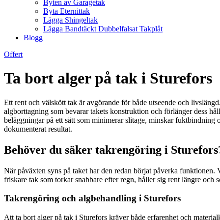
Byten av Garagetak
Byta Eternittak
Lägga Shingeltak
Lägga Bandtäckt Dubbelfalsat Takplåt
Blogg
Offert
Ta bort alger på tak i Sturefors
Ett rent och välskött tak är avgörande för både utseende och livslängd.
algborttagning som bevarar takets konstruktion och förlänger dess hål
beläggningar på ett sätt som minimerar slitage, minskar fuktbindning oc
dokumenterat resultat.
Behöver du säker takrengöring i Sturefors
När påväxten syns på taket har den redan börjat påverka funktionen. Vi h
friskare tak som torkar snabbare efter regn, håller sig rent längre och
Takrengöring och algbehandling i Sturefors
Att ta bort alger på tak i Sturefors kräver både erfarenhet och materia