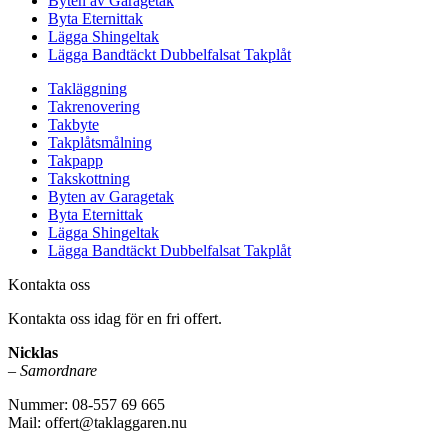
Byten av Garagetak
Byta Eternittak
Lägga Shingeltak
Lägga Bandtäckt Dubbelfalsat Takplåt
Takläggning
Takrenovering
Takbyte
Takplåtsmålning
Takpapp
Takskottning
Byten av Garagetak
Byta Eternittak
Lägga Shingeltak
Lägga Bandtäckt Dubbelfalsat Takplåt
Kontakta oss
Kontakta oss idag för en fri offert.
Nicklas
–
Samordnare
Nummer: 08-557 69 665
Mail: offert@taklaggaren.nu