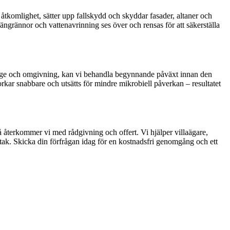
 åtkomlighet, sätter upp fallskydd och skyddar fasader, altaner och
ngrännor och vattenavrinning ses över och rensas för att säkerställa
å läge och omgivning, kan vi behandla begynnande påväxt innan den
orkar snabbare och utsätts för mindre mikrobiell påverkan – resultatet
så återkommer vi med rådgivning och offert. Vi hjälper villaägare,
 tak. Skicka din förfrågan idag för en kostnadsfri genomgång och ett