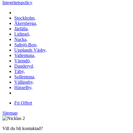
Integritetspolicy
Vi utför arbeten i b.la:
Stockholm,
Åkersberga,
Järfälla,
Lidingö,
Nacka,
Saltsjö-Boo,
Upplands Väsby,
Vallentuna,
Värmdö,
Danderyd,
Täby,
Sollentuna,
Vällingby,
Hässelby,
m.fl.
Fri Offert
Sitemap
Vill du bli kontaktad?