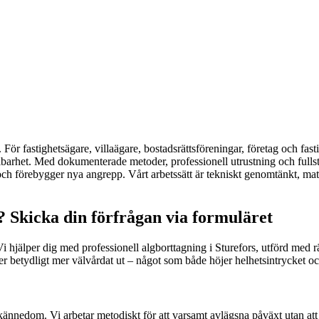
 För fastighetsägare, villaägare, bostadsrättsföreningar, företag och fas
lbarhet. Med dokumenterade metoder, professionell utrustning och fullst
h förebygger nya angrepp. Vårt arbetssätt är tekniskt genomtänkt, materi
? Skicka din förfrågan via formuläret
jälper dig med professionell algborttagning i Sturefors, utförd med rätt t
 ser betydligt mer välvårdat ut – något som både höjer helhetsintrycket 
lkännedom. Vi arbetar metodiskt för att varsamt avlägsna påväxt utan att 