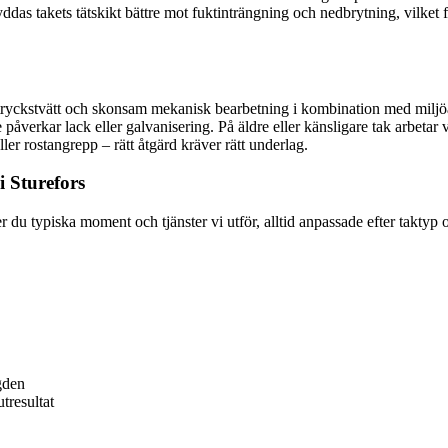
das takets tätskikt bättre mot fuktinträngning och nedbrytning, vilket 
gtryckstvätt och skonsam mekanisk bearbetning i kombination med miljö
verkar lack eller galvanisering. På äldre eller känsligare tak arbetar v
ler rostangrepp – rätt åtgärd kräver rätt underlag.
i Sturefors
r du typiska moment och tjänster vi utför, alltid anpassade efter taktyp
gden
tresultat