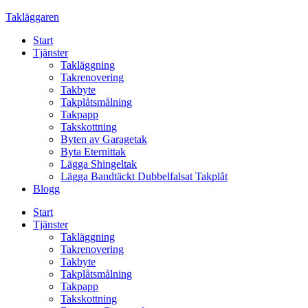
Skip
Takläggaren
to
Start
content
Tjänster
Takläggning
Takrenovering
Takbyte
Takplåtsmålning
Takpapp
Takskottning
Byten av Garagetak
Byta Eternittak
Lägga Shingeltak
Lägga Bandtäckt Dubbelfalsat Takplåt
Blogg
Start
Tjänster
Takläggning
Takrenovering
Takbyte
Takplåtsmålning
Takpapp
Takskottning