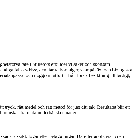
tighetsförvaltare i Sturefors erbjuder vi säker och skonsam
ändiga fallskyddssystem tar vi bort alger, svartpåväxt och biologiska
alanpassat och noggrant utfört – från första besiktning till färdigt,
ryck, rätt medel och rätt metod för just ditt tak. Resultatet blir ett
och minskar framtida underhållskostnader.
skada ytskikt, fogar eller beläggningar. Därefter applicerar vi en