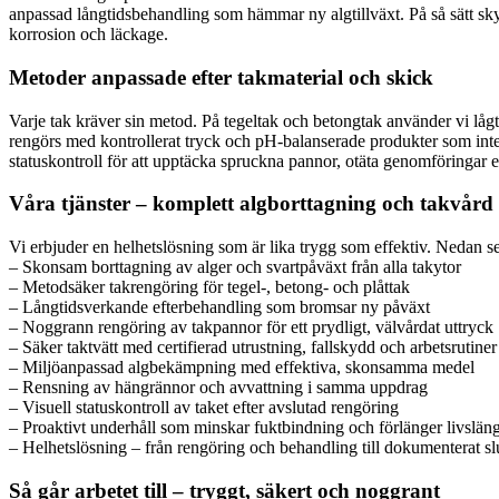
anpassad långtidsbehandling som hämmar ny algtillväxt. På så sätt skyd
korrosion och läckage.
Metoder anpassade efter takmaterial och skick
Varje tak kräver sin metod. På tegeltak och betongtak använder vi lå
rengörs med kontrollerat tryck och pH-balanserade produkter som inte på
statuskontroll för att upptäcka spruckna pannor, otäta genomföringar el
Våra tjänster – komplett algborttagning och takvård 
Vi erbjuder en helhetslösning som är lika trygg som effektiv. Nedan se
– Skonsam borttagning av alger och svartpåväxt från alla takytor
– Metodsäker takrengöring för tegel-, betong- och plåttak
– Långtidsverkande efterbehandling som bromsar ny påväxt
– Noggrann rengöring av takpannor för ett prydligt, välvårdat uttryck
– Säker taktvätt med certifierad utrustning, fallskydd och arbetsrutiner
– Miljöanpassad algbekämpning med effektiva, skonsamma medel
– Rensning av hängrännor och avvattning i samma uppdrag
– Visuell statuskontroll av taket efter avslutad rengöring
– Proaktivt underhåll som minskar fuktbindning och förlänger livslän
– Helhetslösning – från rengöring och behandling till dokumenterat slu
Så går arbetet till – tryggt, säkert och noggrant