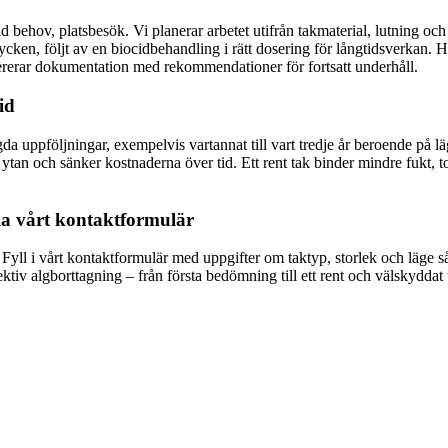
behov, platsbesök. Vi planerar arbetet utifrån takmaterial, lutning och
ken, följt av en biocidbehandling i rätt dosering för långtidsverkan. Hä
ererar dokumentation med rekommendationer för fortsatt underhåll.
id
gda uppföljningar, exempelvis vartannat till vart tredje år beroende p
 ytan och sänker kostnaderna över tid. Ett rent tak binder mindre fukt, t
via vårt kontaktformulär
k? Fyll i vårt kontaktformulär med uppgifter om taktyp, storlek och läge 
ktiv algborttagning – från första bedömning till ett rent och välskyddat