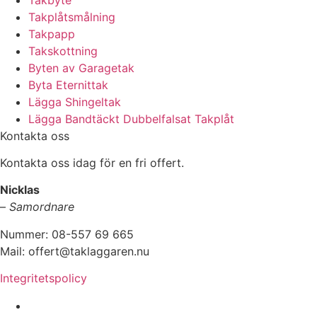
Takplåtsmålning
Takpapp
Takskottning
Byten av Garagetak
Byta Eternittak
Lägga Shingeltak
Lägga Bandtäckt Dubbelfalsat Takplåt
Kontakta oss
Kontakta oss idag för en fri offert.
Nicklas
–
Samordnare
Nummer: 08-557 69 665
Mail: offert@taklaggaren.nu
Integritetspolicy
Vi utför arbeten i b.la: