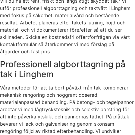
Vill du ha ett rent, friskt och långsiktigt skyddat tak? Vi
utför professionell algborttagning och taktvätt i Linghem
med fokus på säkerhet, materialvård och bestående
resultat. Arbetet planeras efter takets lutning, höjd och
material, och vi dokumenterar före/efter så att du ser
skillnaden. Skicka en kostnadsfri offertförfrågan via vårt
kontaktformulär så återkommer vi med förslag på
åtgärder och fast pris.
Professionell algborttagning på
tak i Linghem
Våra metoder för att ta bort påväxt från tak kombinerar
mekanisk rengöring och noggrant doserad,
materialanpassad behandling. På betong- och tegelpannor
arbetar vi med lågtrycksteknik och selektiv borstring för
att inte påverka ytskikt och pannornas täthet. På plåttak
bevarar vi lack och galvanisering genom skonsam
rengöring följd av riktad efterbehandling. Vi undviker