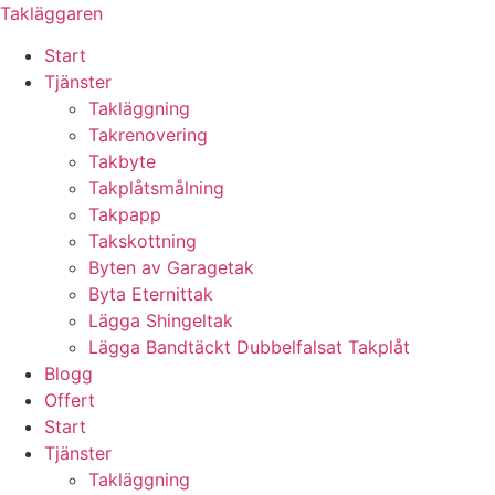
Skip
Takläggaren
to
Start
content
Tjänster
Takläggning
Takrenovering
Takbyte
Takplåtsmålning
Takpapp
Takskottning
Byten av Garagetak
Byta Eternittak
Lägga Shingeltak
Lägga Bandtäckt Dubbelfalsat Takplåt
Blogg
Offert
Start
Tjänster
Takläggning