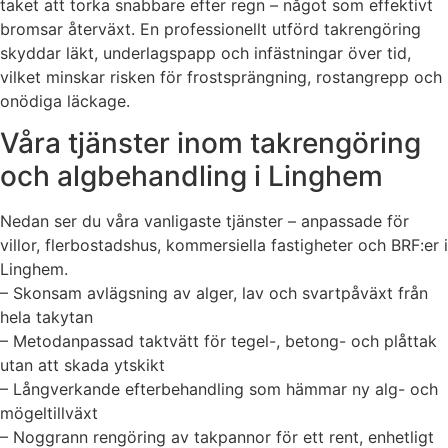
taket att torka snabbare efter regn – något som effektivt
bromsar återväxt. En professionellt utförd takrengöring
skyddar läkt, underlagspapp och infästningar över tid,
vilket minskar risken för frostsprängning, rostangrepp och
onödiga läckage.
Våra tjänster inom takrengöring
och algbehandling i Linghem
Nedan ser du våra vanligaste tjänster – anpassade för
villor, flerbostadshus, kommersiella fastigheter och BRF:er i
Linghem.
– Skonsam avlägsning av alger, lav och svartpåväxt från
hela takytan
– Metodanpassad taktvätt för tegel-, betong- och plåttak
utan att skada ytskikt
– Långverkande efterbehandling som hämmar ny alg- och
mögeltillväxt
– Noggrann rengöring av takpannor för ett rent, enhetligt