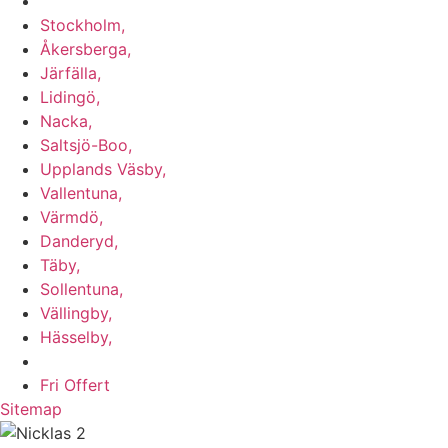
Vi utför arbeten i b.la:
Stockholm,
Åkersberga,
Järfälla,
Lidingö,
Nacka,
Saltsjö-Boo,
Upplands Väsby,
Vallentuna,
Värmdö,
Danderyd,
Täby,
Sollentuna,
Vällingby,
Hässelby,
m.fl.
Fri Offert
Sitemap