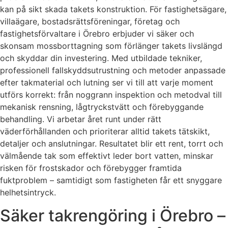
kan på sikt skada takets konstruktion. För fastighetsägare,
villaägare, bostadsrättsföreningar, företag och
fastighetsförvaltare i Örebro erbjuder vi säker och
skonsam mossborttagning som förlänger takets livslängd
och skyddar din investering. Med utbildade tekniker,
professionell fallskyddsutrustning och metoder anpassade
efter takmaterial och lutning ser vi till att varje moment
utförs korrekt: från noggrann inspektion och metodval till
mekanisk rensning, lågtryckstvätt och förebyggande
behandling. Vi arbetar året runt under rätt
väderförhållanden och prioriterar alltid takets tätskikt,
detaljer och anslutningar. Resultatet blir ett rent, torrt och
välmående tak som effektivt leder bort vatten, minskar
risken för frostskador och förebygger framtida
fuktproblem – samtidigt som fastigheten får ett snyggare
helhetsintryck.
Säker takrengöring i Örebro –