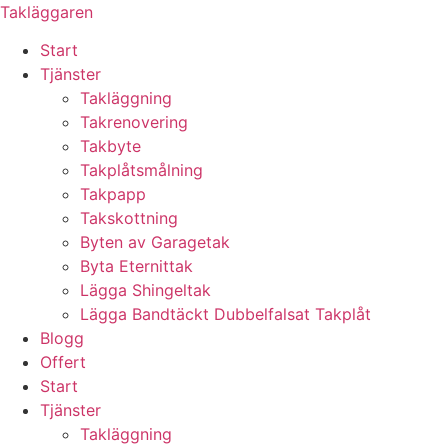
Skip
Takläggaren
to
Start
content
Tjänster
Takläggning
Takrenovering
Takbyte
Takplåtsmålning
Takpapp
Takskottning
Byten av Garagetak
Byta Eternittak
Lägga Shingeltak
Lägga Bandtäckt Dubbelfalsat Takplåt
Blogg
Offert
Start
Tjänster
Takläggning