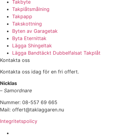
Takbyte
Takplåtsmålning
Takpapp
Takskottning
Byten av Garagetak
Byta Eternittak
Lägga Shingeltak
Lägga Bandtäckt Dubbelfalsat Takplåt
Kontakta oss
Kontakta oss idag för en fri offert.
Nicklas
–
Samordnare
Nummer: 08-557 69 665
Mail: offert@taklaggaren.nu
Integritetspolicy
Vi utför arbeten i b.la: