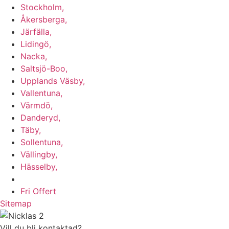
Stockholm,
Åkersberga,
Järfälla,
Lidingö,
Nacka,
Saltsjö-Boo,
Upplands Väsby,
Vallentuna,
Värmdö,
Danderyd,
Täby,
Sollentuna,
Vällingby,
Hässelby,
m.fl.
Fri Offert
Sitemap
Vill du bli kontaktad?