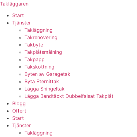
Skip
Takläggaren
to
Start
content
Tjänster
Takläggning
Takrenovering
Takbyte
Takplåtsmålning
Takpapp
Takskottning
Byten av Garagetak
Byta Eternittak
Lägga Shingeltak
Lägga Bandtäckt Dubbelfalsat Takplåt
Blogg
Offert
Start
Tjänster
Takläggning