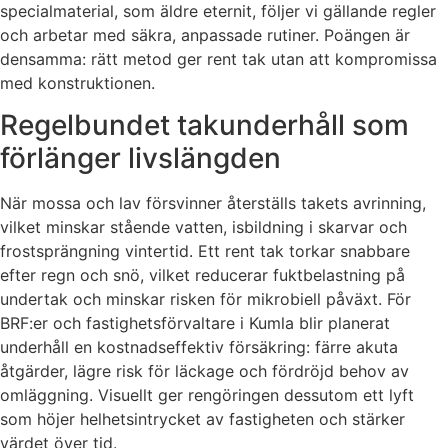
specialmaterial, som äldre eternit, följer vi gällande regler
och arbetar med säkra, anpassade rutiner. Poängen är
densamma: rätt metod ger rent tak utan att kompromissa
med konstruktionen.
Regelbundet takunderhåll som
förlänger livslängden
När mossa och lav försvinner återställs takets avrinning,
vilket minskar stående vatten, isbildning i skarvar och
frostsprängning vintertid. Ett rent tak torkar snabbare
efter regn och snö, vilket reducerar fuktbelastning på
undertak och minskar risken för mikrobiell påväxt. För
BRF:er och fastighetsförvaltare i Kumla blir planerat
underhåll en kostnadseffektiv försäkring: färre akuta
åtgärder, lägre risk för läckage och fördröjd behov av
omläggning. Visuellt ger rengöringen dessutom ett lyft
som höjer helhetsintrycket av fastigheten och stärker
värdet över tid.