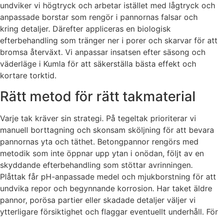
undviker vi högtryck och arbetar istället med lågtryck och
anpassade borstar som rengör i pannornas falsar och
kring detaljer. Därefter appliceras en biologisk
efterbehandling som tränger ner i porer och skarvar för att
bromsa återväxt. Vi anpassar insatsen efter säsong och
väderläge i Kumla för att säkerställa bästa effekt och
kortare torktid.
Rätt metod för rätt takmaterial
Varje tak kräver sin strategi. På tegeltak prioriterar vi
manuell borttagning och skonsam sköljning för att bevara
pannornas yta och täthet. Betongpannor rengörs med
metodik som inte öppnar upp ytan i onödan, följt av en
skyddande efterbehandling som stöttar avrinningen.
Plåttak får pH-anpassade medel och mjukborstning för att
undvika repor och begynnande korrosion. Har taket äldre
pannor, porösa partier eller skadade detaljer väljer vi
ytterligare försiktighet och flaggar eventuellt underhåll. För