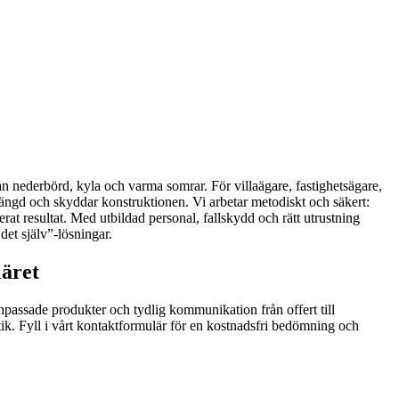
lan nederbörd, kyla och varma somrar. För villaägare, fastighetsägare,
slängd och skyddar konstruktionen. Vi arbetar metodiskt och säkert:
at resultat. Med utbildad personal, fallskydd och rätt utrustning
 det själv”-lösningar.
läret
npassade produkter och tydlig kommunikation från offert till
tetik. Fyll i vårt kontaktformulär för en kostnadsfri bedömning och