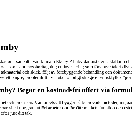
Almby
tskador – särskilt i vårt klimat i Ekeby-Almby där årstiderna skiftar mel
ell och skonsam mossborttagning en investering som förlänger takets liv
n takmaterial och skick, följt av förebyggande behandling och dokumenter
t ett längre, problemfritt liv – utan onödigt slitage eller riskfyllda “gör
by? Begär en kostnadsfri offert via formu
het och precision. Vårt arbetssätt bygger på beprövade metoder, miljöa
ererar vi ett noggrant utfört arbete som förbättrar takets funktion och es
er just ditt tak.