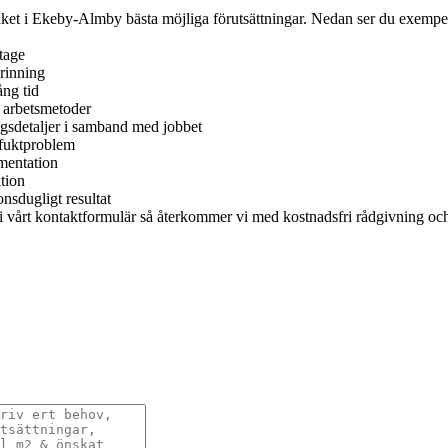
taket i Ekeby-Almby bästa möjliga förutsättningar. Nedan ser du exempel
itage
vrinning
ng tid
t arbetsmetoder
gsdetaljer i samband med jobbet
 fuktproblem
umentation
tion
onsdugligt resultat
g i vårt kontaktformulär så återkommer vi med kostnadsfri rådgivning och 