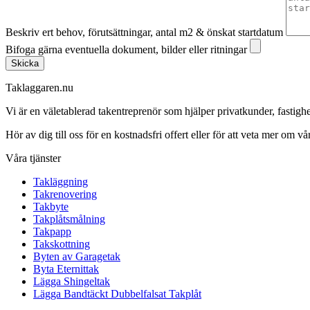
Beskriv ert behov, förutsättningar, antal m2 & önskat startdatum
Bifoga gärna eventuella dokument, bilder eller ritningar
Skicka
Taklaggaren.nu
Vi är en väletablerad takentreprenör som hjälper privatkunder, fasti
Hör av dig till oss för en kostnadsfri offert eller för att veta mer om vår
Våra tjänster
Takläggning
Takrenovering
Takbyte
Takplåtsmålning
Takpapp
Takskottning
Byten av Garagetak
Byta Eternittak
Lägga Shingeltak
Lägga Bandtäckt Dubbelfalsat Takplåt