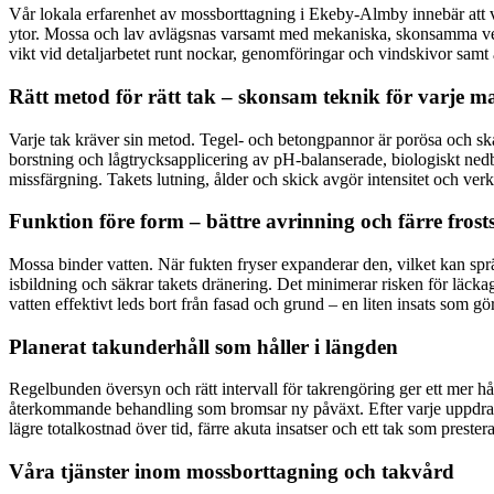
Vår lokala erfarenhet av mossborttagning i Ekeby-Almby innebär att vi
ytor. Mossa och lav avlägsnas varsamt med mekaniska, skonsamma verktyg
vikt vid detaljarbetet runt nockar, genomföringar och vindskivor samt at
Rätt metod för rätt tak – skonsam teknik för varje ma
Varje tak kräver sin metod. Tegel- och betongpannor är porösa och ska
borstning och lågtrycksapplicering av pH-balanserade, biologiskt ne
missfärgning. Takets lutning, ålder och skick avgör intensitet och verkt
Funktion före form – bättre avrinning och färre fros
Mossa binder vatten. När fukten fryser expanderar den, vilket kan spr
isbildning och säkrar takets dränering. Det minimerar risken för läckag
vatten effektivt leds bort från fasad och grund – en liten insats som gör
Planerat takunderhåll som håller i längden
Regelbunden översyn och rätt intervall för takrengöring ger ett mer hål
återkommande behandling som bromsar ny påväxt. Efter varje uppdrag l
lägre totalkostnad över tid, färre akuta insatser och ett tak som preste
Våra tjänster inom mossborttagning och takvård