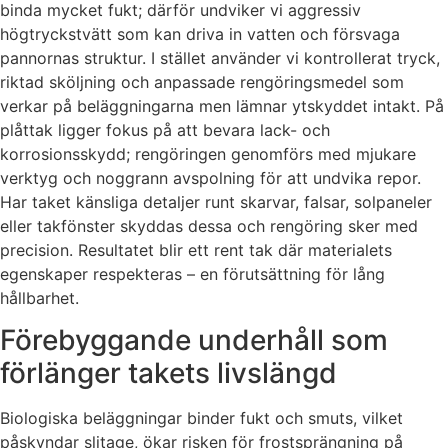
binda mycket fukt; därför undviker vi aggressiv
högtryckstvätt som kan driva in vatten och försvaga
pannornas struktur. I stället använder vi kontrollerat tryck,
riktad sköljning och anpassade rengöringsmedel som
verkar på beläggningarna men lämnar ytskyddet intakt. På
plåttak ligger fokus på att bevara lack- och
korrosionsskydd; rengöringen genomförs med mjukare
verktyg och noggrann avspolning för att undvika repor.
Har taket känsliga detaljer runt skarvar, falsar, solpaneler
eller takfönster skyddas dessa och rengöring sker med
precision. Resultatet blir ett rent tak där materialets
egenskaper respekteras – en förutsättning för lång
hållbarhet.
Förebyggande underhåll som
förlänger takets livslängd
Biologiska beläggningar binder fukt och smuts, vilket
påskyndar slitage, ökar risken för frostsprängning på