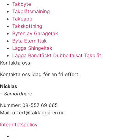
Takbyte
Takplåtsmålning
Takpapp
Takskottning
Byten av Garagetak
Byta Eternittak
Lägga Shingeltak
Lägga Bandtäckt Dubbelfalsat Takplåt
Kontakta oss
Kontakta oss idag för en fri offert.
Nicklas
–
Samordnare
Nummer: 08-557 69 665
Mail: offert@taklaggaren.nu
Integritetspolicy
Vi utför arbeten i b.la: