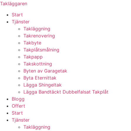
Skip
Takläggaren
to
Start
content
Tjänster
Takläggning
Takrenovering
Takbyte
Takplåtsmålning
Takpapp
Takskottning
Byten av Garagetak
Byta Eternittak
Lägga Shingeltak
Lägga Bandtäckt Dubbelfalsat Takplåt
Blogg
Offert
Start
Tjänster
Takläggning