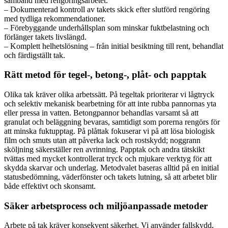
samband med rengöringsarbetet.
– Dokumenterad kontroll av takets skick efter slutförd rengöring
med tydliga rekommendationer.
– Förebyggande underhållsplan som minskar fuktbelastning och
förlänger takets livslängd.
– Komplett helhetslösning – från initial besiktning till rent, behandlat
och färdigställt tak.
Rätt metod för tegel-, betong-, plåt- och papptak
Olika tak kräver olika arbetssätt. På tegeltak prioriterar vi lågtryck
och selektiv mekanisk bearbetning för att inte rubba pannornas yta
eller pressa in vatten. Betongpannor behandlas varsamt så att
granulat och beläggning bevaras, samtidigt som porerna rengörs för
att minska fuktupptag. På plåttak fokuserar vi på att lösa biologisk
film och smuts utan att påverka lack och rostskydd; noggrann
sköljning säkerställer ren avrinning. Papptak och andra tätskikt
tvättas med mycket kontrollerat tryck och mjukare verktyg för att
skydda skarvar och underlag. Metodvalet baseras alltid på en initial
statusbedömning, väderfönster och takets lutning, så att arbetet blir
både effektivt och skonsamt.
Säker arbetsprocess och miljöanpassade metoder
Arbete på tak kräver konsekvent säkerhet. Vi använder fallskydd,