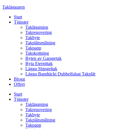
Skip
Takläggaren
to
Start
content
Tjänster
Takläggning
Takrenovering
Takbyte
Takplåtsmålning
Takpapp
Takskottning
Byten av Garagetak
Byta Eternittak
Lägga Shingeltak
Lägga Bandtäckt Dubbelfalsat Takplåt
Blogg
Offert
Start
Tjänster
Takläggning
Takrenovering
Takbyte
Takplåtsmålning
Takpapp