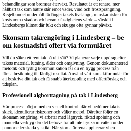
behandlingar som bromsar återväxt. Resultatet är ett renare, mer
hållbart tak som bättre står emot väder, vind och frostsprängning.
Regelbundet underhåll förlänger takets livslängd, minskar risken för
kostsamma skador och bevarar fastighetens värde – särskilt i
Lindesbergs klimat där fukt och skugga ofta gynnar påväxt.
Skonsam takrengöring i Lindesberg – be
om kostnadsfri offert via formuläret
Vill du säkra ett rent tak på rätt sätt? Vi planerar varje uppdrag efter
takets material, lutning, ålder och omgivning. Genom dokumenterad
metodik och tydlig kommunikation får du en trygg process från
första besiktning till färdigt resultat. Använd vårt kontaktformulär för
att beskriva ditt tak och få snabb återkoppling med offertförslag och
tidsplan.
Professionell algborttagning på tak i Lindesberg
Vår process börjar med en visuell kontroll där vi bedömer takets
skick, identifierar riskzoner och väljer metod. Därefter följer en
skonsam rengöring: vi arbetar med lågtryck, riktad spolning och
manuella verktyg där det behövs för att inte trycka in vatten under
pannor eller skada ytskikt. När ytorna är rena applicerar vi en