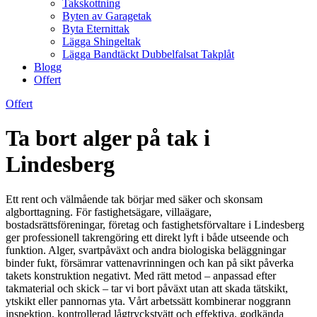
Takskottning
Byten av Garagetak
Byta Eternittak
Lägga Shingeltak
Lägga Bandtäckt Dubbelfalsat Takplåt
Blogg
Offert
Offert
Ta bort alger på tak i
Lindesberg
Ett rent och välmående tak börjar med säker och skonsam
algborttagning. För fastighetsägare, villaägare,
bostadsrättsföreningar, företag och fastighetsförvaltare i Lindesberg
ger professionell takrengöring ett direkt lyft i både utseende och
funktion. Alger, svartpåväxt och andra biologiska beläggningar
binder fukt, försämrar vattenavrinningen och kan på sikt påverka
takets konstruktion negativt. Med rätt metod – anpassad efter
takmaterial och skick – tar vi bort påväxt utan att skada tätskikt,
ytskikt eller pannornas yta. Vårt arbetssätt kombinerar noggrann
inspektion, kontrollerad lågtryckstvätt och effektiva, godkända