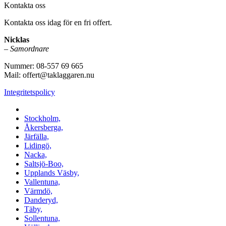
Kontakta oss
Kontakta oss idag för en fri offert.
Nicklas
–
Samordnare
Nummer: 08-557 69 665
Mail: offert@taklaggaren.nu
Integritetspolicy
Vi utför arbeten i b.la:
Stockholm,
Åkersberga,
Järfälla,
Lidingö,
Nacka,
Saltsjö-Boo,
Upplands Väsby,
Vallentuna,
Värmdö,
Danderyd,
Täby,
Sollentuna,