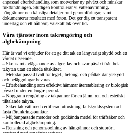
anpassad efterbehandling som motverkar ny påväxt och minskar
fuktbindningen. Slutligen kontrollerar vi vattenavrinning,
hängrännor och känsliga detaljer runt genomföringar, samt
dokumenterar resultatet med foton. Det ger dig ett transparent
underlag och ett hållbart, välskött tak över tid.
Våra tjänster inom takrengöring och
algbekämpning
Här är vad vi erbjuder för att ge ditt tak ett långvarigt skydd och ett
vårdat utseende:
– Skonsamt avlägsnande av alger, lav och svartpåväxt från hela
takytan utan att skada tätskiktet.
– Metodanpassad tvätt för tegel-, betong- och plåttak där ytskydd
och beläggningar bevaras.
– Efterbehandling som effektivt hämmar återetablering av biologisk
påväxt under en längre period.
– Noggrann rengöring av takpannor för en jämn, ren och estetiskt
tilltalande takyta.
– Säker taktvätt med certifierad utrustning, fallskyddssystem och
fasta förankringspunkter.
– Miljöanpassade metoder och godkända medel för träffsäker och
kontrollerad algbekämpning.
– Rensning och genomspolning av hängrännor och stuprör i