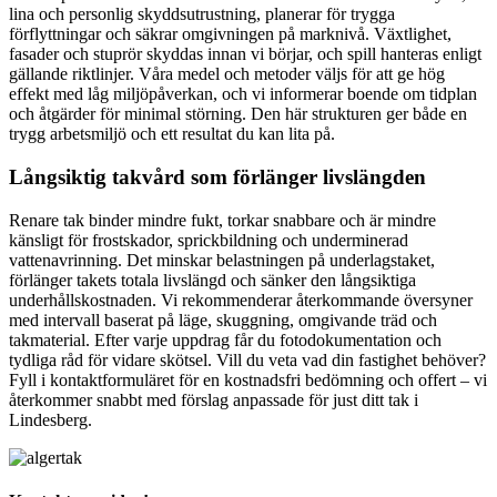
lina och personlig skyddsutrustning, planerar för trygga
förflyttningar och säkrar omgivningen på marknivå. Växtlighet,
fasader och stuprör skyddas innan vi börjar, och spill hanteras enligt
gällande riktlinjer. Våra medel och metoder väljs för att ge hög
effekt med låg miljöpåverkan, och vi informerar boende om tidplan
och åtgärder för minimal störning. Den här strukturen ger både en
trygg arbetsmiljö och ett resultat du kan lita på.
Långsiktig takvård som förlänger livslängden
Renare tak binder mindre fukt, torkar snabbare och är mindre
känsligt för frostskador, sprickbildning och underminerad
vattenavrinning. Det minskar belastningen på underlagstaket,
förlänger takets totala livslängd och sänker den långsiktiga
underhållskostnaden. Vi rekommenderar återkommande översyner
med intervall baserat på läge, skuggning, omgivande träd och
takmaterial. Efter varje uppdrag får du fotodokumentation och
tydliga råd för vidare skötsel. Vill du veta vad din fastighet behöver?
Fyll i kontaktformuläret för en kostnadsfri bedömning och offert – vi
återkommer snabbt med förslag anpassade för just ditt tak i
Lindesberg.