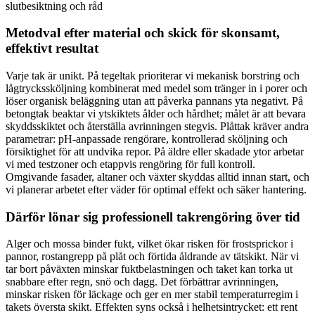
slutbesiktning och råd
Metodval efter material och skick för skonsamt,
effektivt resultat
Varje tak är unikt. På tegeltak prioriterar vi mekanisk borstring och
lågtryckssköljning kombinerat med medel som tränger in i porer och
löser organisk beläggning utan att påverka pannans yta negativt. På
betongtak beaktar vi ytskiktets ålder och hårdhet; målet är att bevara
skyddsskiktet och återställa avrinningen stegvis. Plåttak kräver andra
parametrar: pH-anpassade rengörare, kontrollerad sköljning och
försiktighet för att undvika repor. På äldre eller skadade ytor arbetar
vi med testzoner och etappvis rengöring för full kontroll.
Omgivande fasader, altaner och växter skyddas alltid innan start, och
vi planerar arbetet efter väder för optimal effekt och säker hantering.
Därför lönar sig professionell takrengöring över tid
Alger och mossa binder fukt, vilket ökar risken för frostsprickor i
pannor, rostangrepp på plåt och förtida åldrande av tätskikt. När vi
tar bort påväxten minskar fuktbelastningen och taket kan torka ut
snabbare efter regn, snö och dagg. Det förbättrar avrinningen,
minskar risken för läckage och ger en mer stabil temperaturregim i
takets översta skikt. Effekten syns också i helhetsintrycket: ett rent