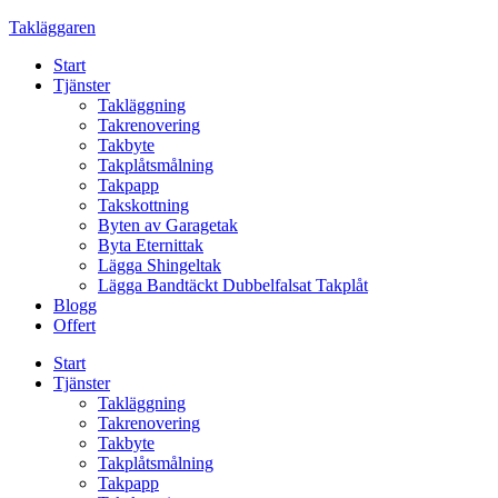
Skip
Takläggaren
to
Start
content
Tjänster
Takläggning
Takrenovering
Takbyte
Takplåtsmålning
Takpapp
Takskottning
Byten av Garagetak
Byta Eternittak
Lägga Shingeltak
Lägga Bandtäckt Dubbelfalsat Takplåt
Blogg
Offert
Start
Tjänster
Takläggning
Takrenovering
Takbyte
Takplåtsmålning
Takpapp