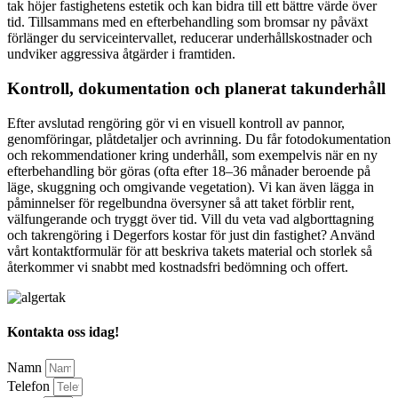
tak höjer fastighetens estetik och kan bidra till ett bättre värde över
tid. Tillsammans med en efterbehandling som bromsar ny påväxt
förlänger du serviceintervallet, reducerar underhållskostnader och
undviker aggressiva åtgärder i framtiden.
Kontroll, dokumentation och planerat takunderhåll
Efter avslutad rengöring gör vi en visuell kontroll av pannor,
genomföringar, plåtdetaljer och avrinning. Du får fotodokumentation
och rekommendationer kring underhåll, som exempelvis när en ny
efterbehandling bör göras (ofta efter 18–36 månader beroende på
läge, skuggning och omgivande vegetation). Vi kan även lägga in
påminnelser för regelbundna översyner så att taket förblir rent,
välfungerande och tryggt över tid. Vill du veta vad algborttagning
och takrengöring i Degerfors kostar för just din fastighet? Använd
vårt kontaktformulär för att beskriva takets material och storlek så
återkommer vi snabbt med kostnadsfri bedömning och offert.
Kontakta oss idag!
Namn
Telefon