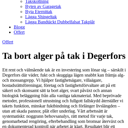
Takskottning
Byten av Garagetak
Byta Eternittak
Lägga Shingeltak
Lägga Bandtäckt Dubbelfalsat Takplåt
Blogg
Offert
Offert
Ta bort alger på tak i Degerfors
Ett rent och välmående tak är en investering som lönar sig – särskilt i
Degerfors där väder, fukt och skuggiga lägen snabbt kan främja alg-
och mossangrepp. Vi hjälper fastighetsägare, villaägare,
bostadsrättsföreningar, företag och fastighetsförvaltare att på ett
säkert och skonsamt sätt ta bort alger, svart påväxt och annan
biologisk beläggning från alla vanliga takmaterial. Med beprövade
metoder, professionell utrustning och fullgott fallskydd återställer vi
takets funktion, minskar fuktbindning och förlänger livslängden –
utan att skada pannor, plåt eller underlag. Vårt arbetssätt är
systematiskt: noggrann behovsanalys, rätt metod för varje tak,
genomarbetad rengöring, efterbehandling som bromsar återväxt och
en dokumenterad kontroll när arbetet är klart. Resultatet blir ett