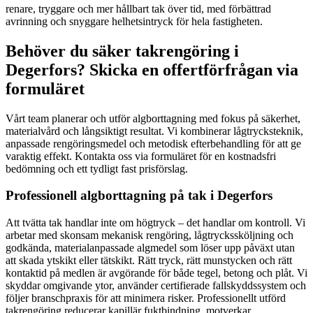
renare, tryggare och mer hållbart tak över tid, med förbättrad
avrinning och snyggare helhetsintryck för hela fastigheten.
Behöver du säker takrengöring i
Degerfors? Skicka en offertförfrågan via
formuläret
Vårt team planerar och utför algborttagning med fokus på säkerhet,
materialvård och långsiktigt resultat. Vi kombinerar lågtrycksteknik,
anpassade rengöringsmedel och metodisk efterbehandling för att ge
varaktig effekt. Kontakta oss via formuläret för en kostnadsfri
bedömning och ett tydligt fast prisförslag.
Professionell algborttagning på tak i Degerfors
Att tvätta tak handlar inte om högtryck – det handlar om kontroll. Vi
arbetar med skonsam mekanisk rengöring, lågtryckssköljning och
godkända, materialanpassade algmedel som löser upp påväxt utan
att skada ytskikt eller tätskikt. Rätt tryck, rätt munstycken och rätt
kontaktid på medlen är avgörande för både tegel, betong och plåt. Vi
skyddar omgivande ytor, använder certifierade fallskyddssystem och
följer branschpraxis för att minimera risker. Professionellt utförd
takrengöring reducerar kapillär fuktbindning, motverkar