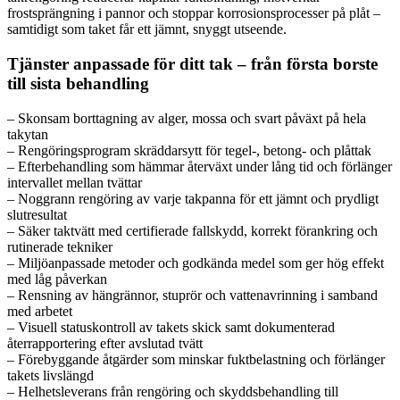
frostsprängning i pannor och stoppar korrosionsprocesser på plåt –
samtidigt som taket får ett jämnt, snyggt utseende.
Tjänster anpassade för ditt tak – från första borste
till sista behandling
– Skonsam borttagning av alger, mossa och svart påväxt på hela
takytan
– Rengöringsprogram skräddarsytt för tegel-, betong- och plåttak
– Efterbehandling som hämmar återväxt under lång tid och förlänger
intervallet mellan tvättar
– Noggrann rengöring av varje takpanna för ett jämnt och prydligt
slutresultat
– Säker taktvätt med certifierade fallskydd, korrekt förankring och
rutinerade tekniker
– Miljöanpassade metoder och godkända medel som ger hög effekt
med låg påverkan
– Rensning av hängrännor, stuprör och vattenavrinning i samband
med arbetet
– Visuell statuskontroll av takets skick samt dokumenterad
återrapportering efter avslutad tvätt
– Förebyggande åtgärder som minskar fuktbelastning och förlänger
takets livslängd
– Helhetsleverans från rengöring och skyddsbehandling till