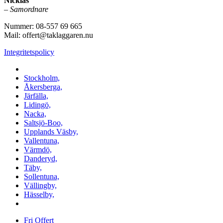
Nicklas
–
Samordnare
Nummer: 08-557 69 665
Mail: offert@taklaggaren.nu
Integritetspolicy
Vi utför arbeten i b.la:
Stockholm,
Åkersberga,
Järfälla,
Lidingö,
Nacka,
Saltsjö-Boo,
Upplands Väsby,
Vallentuna,
Värmdö,
Danderyd,
Täby,
Sollentuna,
Vällingby,
Hässelby,
m.fl.
Fri Offert