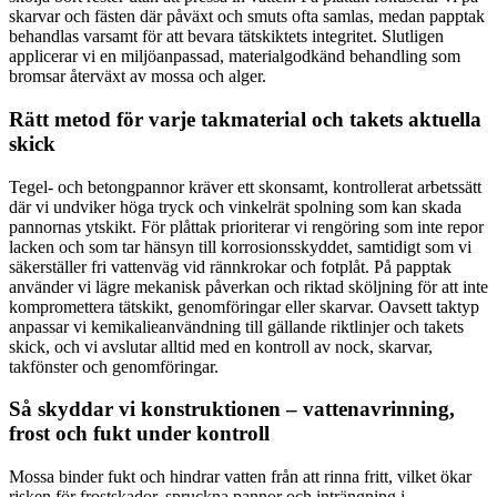
skarvar och fästen där påväxt och smuts ofta samlas, medan papptak
behandlas varsamt för att bevara tätskiktets integritet. Slutligen
applicerar vi en miljöanpassad, materialgodkänd behandling som
bromsar återväxt av mossa och alger.
Rätt metod för varje takmaterial och takets aktuella
skick
Tegel- och betongpannor kräver ett skonsamt, kontrollerat arbetssätt
där vi undviker höga tryck och vinkelrät spolning som kan skada
pannornas ytskikt. För plåttak prioriterar vi rengöring som inte repor
lacken och som tar hänsyn till korrosionsskyddet, samtidigt som vi
säkerställer fri vattenväg vid rännkrokar och fotplåt. På papptak
använder vi lägre mekanisk påverkan och riktad sköljning för att inte
kompromettera tätskikt, genomföringar eller skarvar. Oavsett taktyp
anpassar vi kemikalieanvändning till gällande riktlinjer och takets
skick, och vi avslutar alltid med en kontroll av nock, skarvar,
takfönster och genomföringar.
Så skyddar vi konstruktionen – vattenavrinning,
frost och fukt under kontroll
Mossa binder fukt och hindrar vatten från att rinna fritt, vilket ökar
risken för frostskador, spruckna pannor och inträngning i