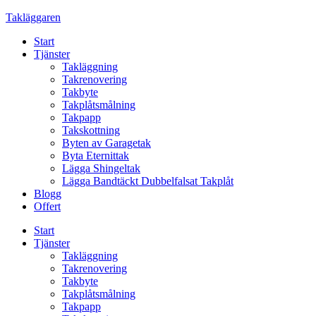
Skip
Takläggaren
to
Start
content
Tjänster
Takläggning
Takrenovering
Takbyte
Takplåtsmålning
Takpapp
Takskottning
Byten av Garagetak
Byta Eternittak
Lägga Shingeltak
Lägga Bandtäckt Dubbelfalsat Takplåt
Blogg
Offert
Start
Tjänster
Takläggning
Takrenovering
Takbyte
Takplåtsmålning
Takpapp