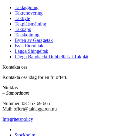
Takläggning
Takrenovering
Takbyte
Takplåtsmålning
Takpapp
Takskottning
Byten av Garagetak
Byta Eternittak
Lägga Shingeltak
Lägga Bandtäckt Dubbelfalsat Takplåt
Kontakta oss
Kontakta oss idag för en fri offert.
Nicklas
–
Samordnare
Nummer: 08-557 69 665
Mail: offert@taklaggaren.nu
Integritetspolicy
Vi utför arbeten i b.la:
Stockholm,