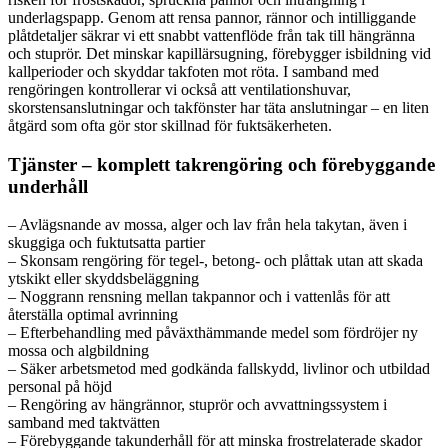
underlagspapp. Genom att rensa pannor, rännor och intilliggande
plåtdetaljer säkrar vi ett snabbt vattenflöde från tak till hängränna
och stuprör. Det minskar kapillärsugning, förebygger isbildning vid
kallperioder och skyddar takfoten mot röta. I samband med
rengöringen kontrollerar vi också att ventilationshuvar,
skorstensanslutningar och takfönster har täta anslutningar – en liten
åtgärd som ofta gör stor skillnad för fuktsäkerheten.
Tjänster – komplett takrengöring och förebyggande
underhåll
– Avlägsnande av mossa, alger och lav från hela takytan, även i
skuggiga och fuktutsatta partier
– Skonsam rengöring för tegel-, betong- och plåttak utan att skada
ytskikt eller skyddsbeläggning
– Noggrann rensning mellan takpannor och i vattenlås för att
återställa optimal avrinning
– Efterbehandling med påväxthämmande medel som fördröjer ny
mossa och algbildning
– Säker arbetsmetod med godkända fallskydd, livlinor och utbildad
personal på höjd
– Rengöring av hängrännor, stuprör och avvattningssystem i
samband med taktvätten
– Förebyggande takunderhåll för att minska frostrelaterade skador