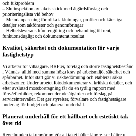
och fuktproblem
– Slutinspektion av takets skick med åtgärdsförslag och
prioriteringslista vid behov
– Metodanpassning för olika taklutningar, profiler och känsliga
detaljer som takfönster och genomföringar
– Helhetsleverans från rengöring och behandling till rent,
funktionsdugligt och dokumenterat resultat
Kvalitet, säkerhet och dokumentation för varje
fastighetstyp
Vi arbetar för villaägare, BRF:er, företag och större fastighetsbestånd
i Vännäs, alltid med samma höga krav på arbetsmiljö, säkerhet och
spårbarhet. Inför start gör vi riskbedömning och etablerar säkra
arbetszoner. Under arbetet fotodokumenterar vi kritiska detaljer, och
efter avslutad mossborttagning får du en tydlig rapport med
före-/efterbilder, rekommenderade åtgärder och förslag på
serviceintervaller. Det ger styrelser, förvaltare och fastighetsägare
underlag för budget och planerat underhåll.
Planerat underhåll för ett hållbart och estetiskt tak
över tid
Regelbunden takrengöring gör att taket håller längre, ser bättre ut