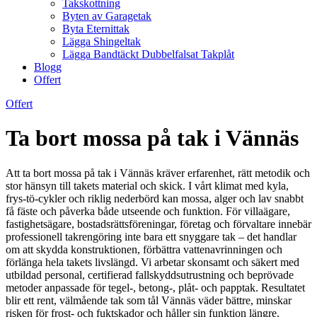
Takskottning
Byten av Garagetak
Byta Eternittak
Lägga Shingeltak
Lägga Bandtäckt Dubbelfalsat Takplåt
Blogg
Offert
Offert
Ta bort mossa på tak i Vännäs
Att ta bort mossa på tak i Vännäs kräver erfarenhet, rätt metodik och
stor hänsyn till takets material och skick. I vårt klimat med kyla,
frys-tö-cykler och riklig nederbörd kan mossa, alger och lav snabbt
få fäste och påverka både utseende och funktion. För villaägare,
fastighetsägare, bostadsrättsföreningar, företag och förvaltare innebär
professionell takrengöring inte bara ett snyggare tak – det handlar
om att skydda konstruktionen, förbättra vattenavrinningen och
förlänga hela takets livslängd. Vi arbetar skonsamt och säkert med
utbildad personal, certifierad fallskyddsutrustning och beprövade
metoder anpassade för tegel-, betong-, plåt- och papptak. Resultatet
blir ett rent, välmående tak som tål Vännäs väder bättre, minskar
risken för frost- och fuktskador och håller sin funktion längre.