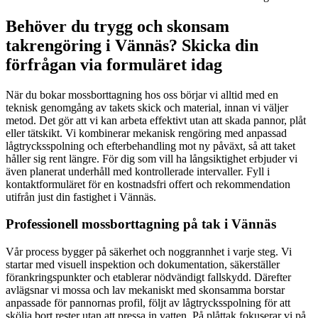
Behöver du trygg och skonsam
takrengöring i Vännäs? Skicka din
förfrågan via formuläret idag
När du bokar mossborttagning hos oss börjar vi alltid med en
teknisk genomgång av takets skick och material, innan vi väljer
metod. Det gör att vi kan arbeta effektivt utan att skada pannor, plåt
eller tätskikt. Vi kombinerar mekanisk rengöring med anpassad
lågtrycksspolning och efterbehandling mot ny påväxt, så att taket
håller sig rent längre. För dig som vill ha långsiktighet erbjuder vi
även planerat underhåll med kontrollerade intervaller. Fyll i
kontaktformuläret för en kostnadsfri offert och rekommendation
utifrån just din fastighet i Vännäs.
Professionell mossborttagning på tak i Vännäs
Vår process bygger på säkerhet och noggrannhet i varje steg. Vi
startar med visuell inspektion och dokumentation, säkerställer
förankringspunkter och etablerar nödvändigt fallskydd. Därefter
avlägsnar vi mossa och lav mekaniskt med skonsamma borstar
anpassade för pannornas profil, följt av lågtrycksspolning för att
skölja bort rester utan att pressa in vatten. På plåttak fokuserar vi på