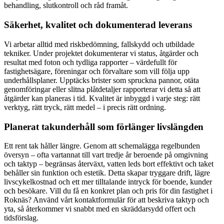
behandling, slutkontroll och råd framåt.
Säkerhet, kvalitet och dokumenterad leverans
Vi arbetar alltid med riskbedömning, fallskydd och utbildade
tekniker. Under projektet dokumenterar vi status, åtgärder och
resultat med foton och tydliga rapporter – värdefullt för
fastighetsägare, föreningar och förvaltare som vill följa upp
underhållsplaner. Upptäcks brister som spruckna pannor, otäta
genomföringar eller slitna plåtdetaljer rapporterar vi detta så att
åtgärder kan planeras i tid. Kvalitet är inbyggd i varje steg: rätt
verktyg, rätt tryck, rätt medel – i precis rätt ordning.
Planerat takunderhåll som förlänger livslängden
Ett rent tak håller längre. Genom att schemalägga regelbunden
översyn – ofta vartannat till vart tredje år beroende på omgivning
och taktyp – begränsas återväxt, vatten leds bort effektivt och taket
behåller sin funktion och estetik. Detta skapar tryggare drift, lägre
livscykelkostnad och ett mer tilltalande intryck för boende, kunder
och besökare. Vill du få en konkret plan och pris för din fastighet i
Roknäs? Använd vårt kontaktformulär för att beskriva taktyp och
yta, så återkommer vi snabbt med en skräddarsydd offert och
tidsförslag.