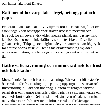
och håller taket rent längre.
Rätt metod för varje tak – tegel, betong, plåt och
papp
Fel teknik kan skada taket. Vi väljer metod efter material, ålder och
skick: tegel- och betongpannor kräver skonsam mekanik och
lågtryck för att bevara ytskyddet, medan plåttak mår bäst av mild
kemisk lösning och mjuk sköljning som inte riskerar färg eller
galvanisering. Takpapp och låglutande ytor hanteras utan högtryck
för att inte öppna tätskikt. Denna materialanpassning skyddar
underkonstruktion, bibehåller garantier och ger säkrare resultat över
tid.
Bättre vattenavrinning och minimerad risk för frost-
och fuktskador
Mossa binder fukt och bromsar avrinning. När vattnet blir stående
ökar risken för frostsprängning i pannor, uppsugning i skarvar och
fuktvandring in i läkt och underlag. Genom att rengöra takytor,
pannfalsar och rännor återställs vattenvägarna så att smältvatten och
regn leds bort snabbt. Det minskar belastningen på takets membran,
motverkar mikrofrakturer och minimerar risken för läckage.
Resultatet är ett torrare tak med stabilare klimat i takkonstruktionen.