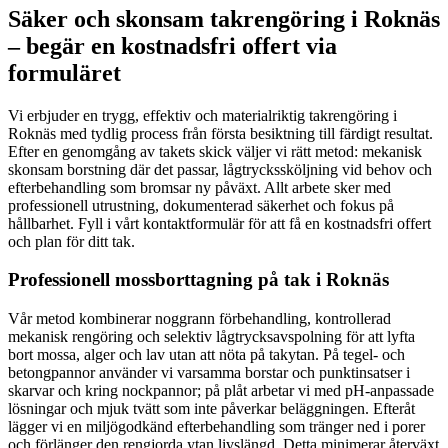
Säker och skonsam takrengöring i Roknäs
– begär en kostnadsfri offert via
formuläret
Vi erbjuder en trygg, effektiv och materialriktig takrengöring i
Roknäs med tydlig process från första besiktning till färdigt resultat.
Efter en genomgång av takets skick väljer vi rätt metod: mekanisk
skonsam borstning där det passar, lågtryckssköljning vid behov och
efterbehandling som bromsar ny påväxt. Allt arbete sker med
professionell utrustning, dokumenterad säkerhet och fokus på
hållbarhet. Fyll i vårt kontaktformulär för att få en kostnadsfri offert
och plan för ditt tak.
Professionell mossborttagning på tak i Roknäs
Vår metod kombinerar noggrann förbehandling, kontrollerad
mekanisk rengöring och selektiv lågtrycksavspolning för att lyfta
bort mossa, alger och lav utan att nöta på takytan. På tegel- och
betongpannor använder vi varsamma borstar och punktinsatser i
skarvar och kring nockpannor; på plåt arbetar vi med pH-anpassade
lösningar och mjuk tvätt som inte påverkar beläggningen. Efteråt
lägger vi en miljögodkänd efterbehandling som tränger ned i porer
och förlänger den rengjorda ytan livslängd. Detta minimerar återväxt