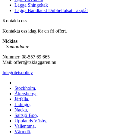
Lägga Shingeltak
Lägga Bandtäckt Dubbelfalsat Takplåt
Kontakta oss
Kontakta oss idag för en fri offert.
Nicklas
–
Samordnare
Nummer: 08-557 69 665
Mail: offert@taklaggaren.nu
Integritetspolicy
Vi utför arbeten i b.la:
Stockholm,
Åkersberga,
Järfälla,
Lidingö,
Nacka,
Saltsjö-Boo,
Upplands Väsby,
Vallentuna,
Värmdö,