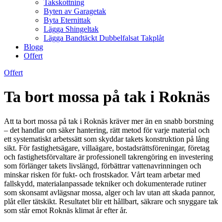
Takskottning
Byten av Garagetak
Byta Eternittak
Lägga Shingeltak
Lägga Bandtäckt Dubbelfalsat Takplåt
Blogg
Offert
Offert
Ta bort mossa på tak i Roknäs
Att ta bort mossa på tak i Roknäs kräver mer än en snabb borstning
– det handlar om säker hantering, rätt metod för varje material och
ett systematiskt arbetssätt som skyddar takets konstruktion på lång
sikt. För fastighetsägare, villaägare, bostadsrättsföreningar, företag
och fastighetsförvaltare är professionell takrengöring en investering
som förlänger takets livslängd, förbättrar vattenavrinningen och
minskar risken för fukt- och frostskador. Vårt team arbetar med
fallskydd, materialanpassade tekniker och dokumenterade rutiner
som skonsamt avlägsnar mossa, alger och lav utan att skada pannor,
plåt eller tätskikt. Resultatet blir ett hållbart, säkrare och snyggare tak
som står emot Roknäs klimat år efter år.