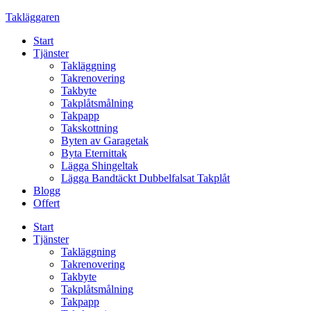
Skip
Takläggaren
to
Start
content
Tjänster
Takläggning
Takrenovering
Takbyte
Takplåtsmålning
Takpapp
Takskottning
Byten av Garagetak
Byta Eternittak
Lägga Shingeltak
Lägga Bandtäckt Dubbelfalsat Takplåt
Blogg
Offert
Start
Tjänster
Takläggning
Takrenovering
Takbyte
Takplåtsmålning
Takpapp