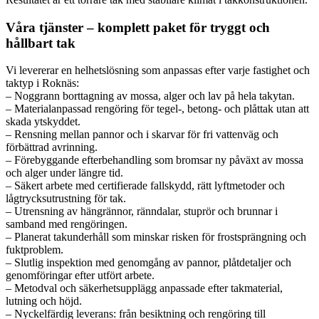
Våra tjänster – komplett paket för tryggt och
hållbart tak
Vi levererar en helhetslösning som anpassas efter varje fastighet och
taktyp i Roknäs:
– Noggrann borttagning av mossa, alger och lav på hela takytan.
– Materialanpassad rengöring för tegel-, betong- och plåttak utan att
skada ytskyddet.
– Rensning mellan pannor och i skarvar för fri vattenväg och
förbättrad avrinning.
– Förebyggande efterbehandling som bromsar ny påväxt av mossa
och alger under längre tid.
– Säkert arbete med certifierade fallskydd, rätt lyftmetoder och
lågtrycksutrustning för tak.
– Utrensning av hängrännor, ränndalar, stuprör och brunnar i
samband med rengöringen.
– Planerat takunderhåll som minskar risken för frostsprängning och
fuktproblem.
– Slutlig inspektion med genomgång av pannor, plåtdetaljer och
genomföringar efter utfört arbete.
– Metodval och säkerhetsupplägg anpassade efter takmaterial,
lutning och höjd.
– Nyckelfärdig leverans: från besiktning och rengöring till