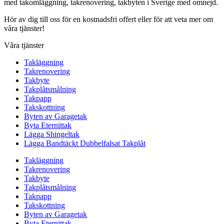
med takomläggning, takrenovering, takbyten i Sverige med omnejd.
Hör av dig till oss för en kostnadsfri offert eller för att veta mer om
våra tjänster!
Våra tjänster
Takläggning
Takrenovering
Takbyte
Takplåtsmålning
Takpapp
Takskottning
Byten av Garagetak
Byta Eternittak
Lägga Shingeltak
Lägga Bandtäckt Dubbelfalsat Takplåt
Takläggning
Takrenovering
Takbyte
Takplåtsmålning
Takpapp
Takskottning
Byten av Garagetak
Byta Eternittak