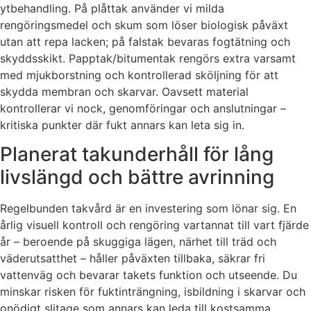
ytbehandling. På plåttak använder vi milda
rengöringsmedel och skum som löser biologisk påväxt
utan att repa lacken; på falstak bevaras fogtätning och
skyddsskikt. Papptak/bitumentak rengörs extra varsamt
med mjukborstning och kontrollerad sköljning för att
skydda membran och skarvar. Oavsett material
kontrollerar vi nock, genomföringar och anslutningar –
kritiska punkter där fukt annars kan leta sig in.
Planerat takunderhåll för lång
livslängd och bättre avrinning
Regelbunden takvård är en investering som lönar sig. En
årlig visuell kontroll och rengöring vartannat till vart fjärde
år – beroende på skuggiga lägen, närhet till träd och
väderutsatthet – håller påväxten tillbaka, säkrar fri
vattenväg och bevarar takets funktion och utseende. Du
minskar risken för fuktinträngning, isbildning i skarvar och
onödigt slitage som annars kan leda till kostsamma