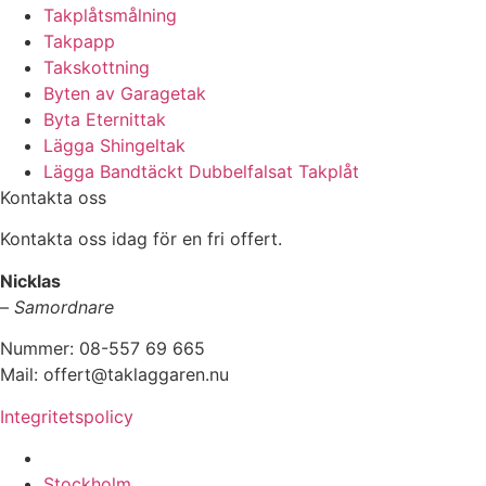
Takplåtsmålning
Takpapp
Takskottning
Byten av Garagetak
Byta Eternittak
Lägga Shingeltak
Lägga Bandtäckt Dubbelfalsat Takplåt
Kontakta oss
Kontakta oss idag för en fri offert.
Nicklas
–
Samordnare
Nummer: 08-557 69 665
Mail: offert@taklaggaren.nu
Integritetspolicy
Vi utför arbeten i b.la:
Stockholm,