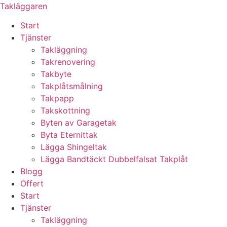
Skip
Takläggaren
to
Start
content
Tjänster
Takläggning
Takrenovering
Takbyte
Takplåtsmålning
Takpapp
Takskottning
Byten av Garagetak
Byta Eternittak
Lägga Shingeltak
Lägga Bandtäckt Dubbelfalsat Takplåt
Blogg
Offert
Start
Tjänster
Takläggning