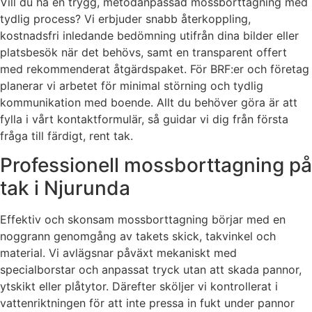
Vill du ha en trygg, metodanpassad mossborttagning med
tydlig process? Vi erbjuder snabb återkoppling,
kostnadsfri inledande bedömning utifrån dina bilder eller
platsbesök när det behövs, samt en transparent offert
med rekommenderat åtgärdspaket. För BRF:er och företag
planerar vi arbetet för minimal störning och tydlig
kommunikation med boende. Allt du behöver göra är att
fylla i vårt kontaktformulär, så guidar vi dig från första
fråga till färdigt, rent tak.
Professionell mossborttagning på
tak i Njurunda
Effektiv och skonsam mossborttagning börjar med en
noggrann genomgång av takets skick, takvinkel och
material. Vi avlägsnar påväxt mekaniskt med
specialborstar och anpassat tryck utan att skada pannor,
ytskikt eller plåtytor. Därefter sköljer vi kontrollerat i
vattenriktningen för att inte pressa in fukt under pannor