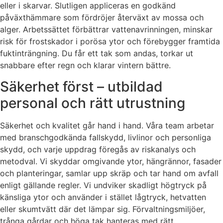
eller i skarvar. Slutligen appliceras en godkänd
påväxthämmare som fördröjer återväxt av mossa och
alger. Arbetssättet förbättrar vattenavrinningen, minskar
risk för frostskador i porösa ytor och förebygger framtida
fuktinträngning. Du får ett tak som andas, torkar ut
snabbare efter regn och klarar vintern bättre.
Säkerhet först – utbildad
personal och rätt utrustning
Säkerhet och kvalitet går hand i hand. Våra team arbetar
med branschgodkända fallskydd, livlinor och personliga
skydd, och varje uppdrag föregås av riskanalys och
metodval. Vi skyddar omgivande ytor, hängrännor, fasader
och planteringar, samlar upp skräp och tar hand om avfall
enligt gällande regler. Vi undviker skadligt högtryck på
känsliga ytor och använder i stället lågtryck, hetvatten
eller skumtvätt där det lämpar sig. Förvaltningsmiljöer,
trånga gårdar och höga tak hanteras med rätt