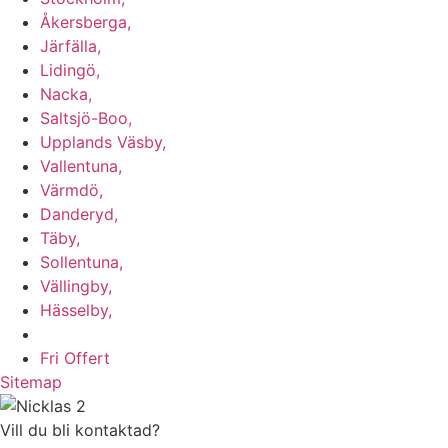
Åkersberga,
Järfälla,
Lidingö,
Nacka,
Saltsjö-Boo,
Upplands Väsby,
Vallentuna,
Värmdö,
Danderyd,
Täby,
Sollentuna,
Vällingby,
Hässelby,
m.fl.
Fri Offert
Sitemap
Vill du bli kontaktad?