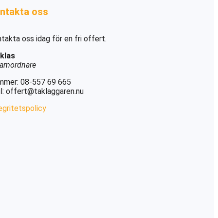
ntakta oss
takta oss idag för en fri offert.
klas
amordnare
mmer: 08-557 69 665
l: offert@taklaggaren.nu
egritetspolicy