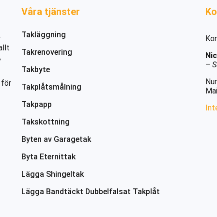
Våra tjänster
Ko
Takläggning
r
Kon
llt
Takrenovering
Nic
,
–
S
Takbyte
Nu
 för
Takplåtsmålning
Mai
Takpapp
Int
Takskottning
Byten av Garagetak
Byta Eternittak
Lägga Shingeltak
Lägga Bandtäckt Dubbelfalsat Takplåt