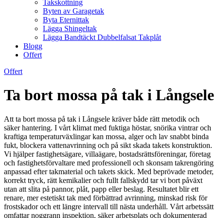
Takskottning
Byten av Garagetak
Byta Eternittak
Lägga Shingeltak
Lägga Bandtäckt Dubbelfalsat Takplåt
Blogg
Offert
Offert
Ta bort mossa på tak i Långsele
Att ta bort mossa på tak i Långsele kräver både rätt metodik och
säker hantering. I vårt klimat med fuktiga höstar, snörika vintrar och
kraftiga temperaturväxlingar kan mossa, alger och lav snabbt binda
fukt, blockera vattenavrinning och på sikt skada takets konstruktion.
Vi hjälper fastighetsägare, villaägare, bostadsrättsföreningar, företag
och fastighetsförvaltare med professionell och skonsam takrengöring
anpassad efter takmaterial och takets skick. Med beprövade metoder,
korrekt tryck, rätt kemikalier och fullt fallskydd tar vi bort påväxt
utan att slita på pannor, plåt, papp eller beslag. Resultatet blir ett
renare, mer estetiskt tak med förbättrad avrinning, minskad risk för
frostskador och ett längre intervall till nästa underhåll. Vårt arbetssätt
omfattar noggrann inspektion, säker arbetsplats och dokumenterad