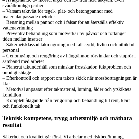
svåråtkomliga partier
– Varsam taktvätt för tegel-, plåt- och betongpannor med
materialanpassade metoder
– Rensning mellan pannor och i falsar för att återställa effektiv
vattenavrinning
– Preventiv behandling som motverkar ny påväxt och förlänger
tiden mellan insatser
– Säkerhetsklassad takrengöring med fallskydd, livlina och utbildad
personal
– Genomgång och rengöring av hängrännor, rörvinklar och stuprör i
samband med arbetet
– Planerat takunderhåll som minskar frostskador, fuktproblem och
onödigt slitage
– Efterkontroll och rapport om takets skick när mossborttagningen är
klar
– Metodval anpassat efter takmaterial, lutning, ålder och ytskiktets
kondition
– Komplett åtagande från rengöring och behandling till rent, klart
och funktionellt tak
Teknisk kompetens, trygg arbetsmiljö och mätbara
resultat
Säkerhet och kvalitet går först. Vi arbetar med riskbedömning,