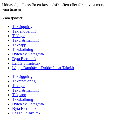
Hör av dig till oss för en kostnadsfri offert eller för att veta mer om
våra tjänster!
Våra tjänster
Takläggning
Takrenovering
Takbyte
Takplåtsmålning
Takpapp
Takskottning
Byten av Garagetak
Byta Eternittak
Lägga Shingeltak
Lägga Bandtäckt Dubbelfalsat Takplåt
Takläggning
Takrenovering
Takbyte
Takplåtsmålning
Takpapp
Takskottning
Byten av Garagetak
Byta Eternittak
Lägga Shingeltak