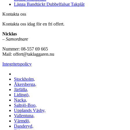
Lägga Bandtäckt Dubbelfalsat Takplåt
Kontakta oss
Kontakta oss idag för en fri offert.
Nicklas
–
Samordnare
Nummer: 08-557 69 665
Mail: offert@taklaggaren.nu
Integritetspolicy
Vi utför arbeten i b.la:
Stockholm,
Åkersberga,
Järfälla,
Lidingö,
Nacka,
Saltsjö-Boo,
Upplands Väsby,
Vallentuna,
Värmdö,
Danderyd,