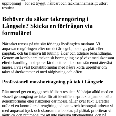
uppföljning – för ett tryggt, hållbart och fackmannamässigt utfört
resultat.
Behöver du säker takrengöring i
Långsele? Skicka en förfrågan via
formuläret
När taket rensas på rätt sätt förlängs livslängden markant. Vi
anpassar rengöringen efter om det är tegel-, betong-, plåt- eller
papptak, och tar hänsyn till lutning, ålder och tidigare behandlingar.
Genom att kombinera mekanisk borttagning av påväxt med skonsam
efterbehandling mot sporer får du ett rent tak som står emot återväxt
längre. Fyll i vårt kontaktformulär med några korta uppgifter om
taket så återkommer vi med rådgivning och offert.
Professionell mossborttagning på tak i Långsele
Rätt metod ger ett tryggt och hållbart resultat. Vi börjar alltid med en
visuell genomgång av taket för att identifiera spruckna pannor, otäta
genomföringar eller riskzoner där mossa håller kvar fukt. Därefter
utför vi en kontrollerad rengöring: på pann- och betongtak arbetar vi
med anpassat tryck och skonsamma borstar, på plåttak prioriterar vi
lågtryck och rätt medel för att inte påverka ytbehandling, och på