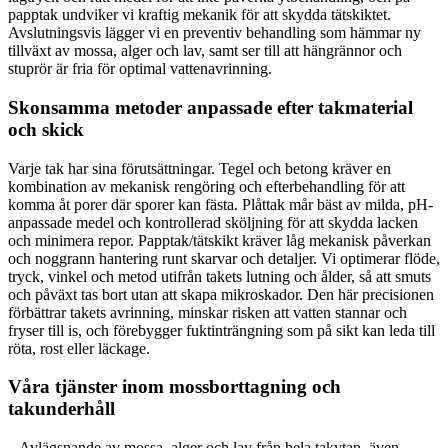
papptak undviker vi kraftig mekanik för att skydda tätskiktet.
Avslutningsvis lägger vi en preventiv behandling som hämmar ny
tillväxt av mossa, alger och lav, samt ser till att hängrännor och
stuprör är fria för optimal vattenavrinning.
Skonsamma metoder anpassade efter takmaterial
och skick
Varje tak har sina förutsättningar. Tegel och betong kräver en
kombination av mekanisk rengöring och efterbehandling för att
komma åt porer där sporer kan fästa. Plåttak mår bäst av milda, pH-
anpassade medel och kontrollerad sköljning för att skydda lacken
och minimera repor. Papptak/tätskikt kräver låg mekanisk påverkan
och noggrann hantering runt skarvar och detaljer. Vi optimerar flöde,
tryck, vinkel och metod utifrån takets lutning och ålder, så att smuts
och påväxt tas bort utan att skapa mikroskador. Den här precisionen
förbättrar takets avrinning, minskar risken att vatten stannar och
fryser till is, och förebygger fuktinträngning som på sikt kan leda till
röta, rost eller läckage.
Våra tjänster inom mossborttagning och
takunderhåll
– Avlägsnande av mossa, alger och lav från hela takytan, även