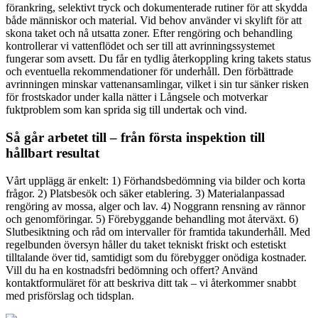
förankring, selektivt tryck och dokumenterade rutiner för att skydda
både människor och material. Vid behov använder vi skylift för att
skona taket och nå utsatta zoner. Efter rengöring och behandling
kontrollerar vi vattenflödet och ser till att avrinningssystemet
fungerar som avsett. Du får en tydlig återkoppling kring takets status
och eventuella rekommendationer för underhåll. Den förbättrade
avrinningen minskar vattenansamlingar, vilket i sin tur sänker risken
för frostskador under kalla nätter i Långsele och motverkar
fuktproblem som kan sprida sig till undertak och vind.
Så går arbetet till – från första inspektion till
hållbart resultat
Vårt upplägg är enkelt: 1) Förhandsbedömning via bilder och korta
frågor. 2) Platsbesök och säker etablering. 3) Materialanpassad
rengöring av mossa, alger och lav. 4) Noggrann rensning av rännor
och genomföringar. 5) Förebyggande behandling mot återväxt. 6)
Slutbesiktning och råd om intervaller för framtida takunderhåll. Med
regelbunden översyn håller du taket tekniskt friskt och estetiskt
tilltalande över tid, samtidigt som du förebygger onödiga kostnader.
Vill du ha en kostnadsfri bedömning och offert? Använd
kontaktformuläret för att beskriva ditt tak – vi återkommer snabbt
med prisförslag och tidsplan.