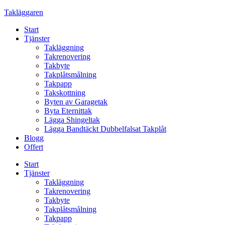
Skip
Takläggaren
to
Start
content
Tjänster
Takläggning
Takrenovering
Takbyte
Takplåtsmålning
Takpapp
Takskottning
Byten av Garagetak
Byta Eternittak
Lägga Shingeltak
Lägga Bandtäckt Dubbelfalsat Takplåt
Blogg
Offert
Start
Tjänster
Takläggning
Takrenovering
Takbyte
Takplåtsmålning
Takpapp