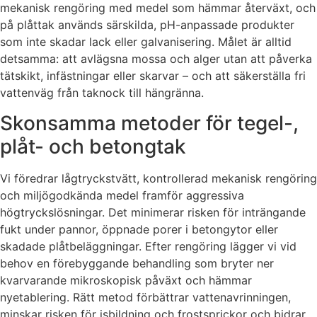
mekanisk rengöring med medel som hämmar återväxt, och
på plåttak används särskilda, pH-anpassade produkter
som inte skadar lack eller galvanisering. Målet är alltid
detsamma: att avlägsna mossa och alger utan att påverka
tätskikt, infästningar eller skarvar – och att säkerställa fri
vattenväg från taknock till hängränna.
Skonsamma metoder för tegel-,
plåt- och betongtak
Vi föredrar lågtryckstvätt, kontrollerad mekanisk rengöring
och miljögodkända medel framför aggressiva
högtryckslösningar. Det minimerar risken för inträngande
fukt under pannor, öppnade porer i betongytor eller
skadade plåtbeläggningar. Efter rengöring lägger vi vid
behov en förebyggande behandling som bryter ner
kvarvarande mikroskopisk påväxt och hämmar
nyetablering. Rätt metod förbättrar vattenavrinningen,
minskar risken för isbildning och frostsprickor och bidrar