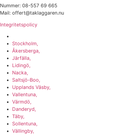
Nummer: 08-557 69 665
Mail: offert@taklaggaren.nu
Integritetspolicy
Vi utför arbeten i b.la:
Stockholm,
Åkersberga,
Järfälla,
Lidingö,
Nacka,
Saltsjö-Boo,
Upplands Väsby,
Vallentuna,
Värmdö,
Danderyd,
Täby,
Sollentuna,
Vällingby,