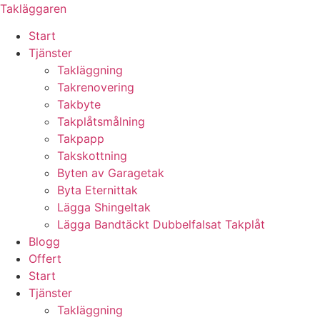
Skip
Takläggaren
to
Start
content
Tjänster
Takläggning
Takrenovering
Takbyte
Takplåtsmålning
Takpapp
Takskottning
Byten av Garagetak
Byta Eternittak
Lägga Shingeltak
Lägga Bandtäckt Dubbelfalsat Takplåt
Blogg
Offert
Start
Tjänster
Takläggning