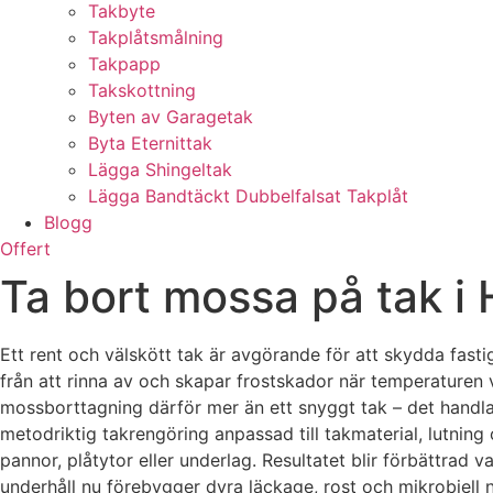
Takbyte
Takplåtsmålning
Takpapp
Takskottning
Byten av Garagetak
Byta Eternittak
Lägga Shingeltak
Lägga Bandtäckt Dubbelfalsat Takplåt
Blogg
Offert
Ta bort mossa på tak 
Ett rent och välskött tak är avgörande för att skydda fastig
från att rinna av och skapar frostskador när temperaturen v
mossborttagning därför mer än ett snyggt tak – det handlar
metodriktig takrengöring anpassad till takmaterial, lutnin
pannor, plåtytor eller underlag. Resultatet blir förbättrad
underhåll nu förebygger dyra läckage, rost och mikrobiell n