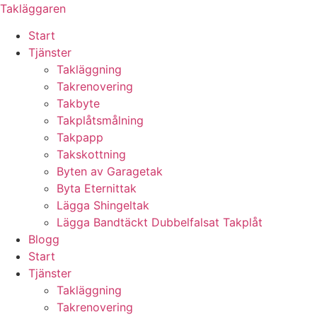
Skip
Takläggaren
to
Start
content
Tjänster
Takläggning
Takrenovering
Takbyte
Takplåtsmålning
Takpapp
Takskottning
Byten av Garagetak
Byta Eternittak
Lägga Shingeltak
Lägga Bandtäckt Dubbelfalsat Takplåt
Blogg
Start
Tjänster
Takläggning
Takrenovering