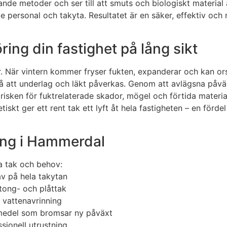
ipande metoder och ser till att smuts och biologiskt material
 personal och takyta. Resultatet är en säker, effektiv och 
ing din fastighet på lång sikt
. När vintern kommer fryser fukten, expanderar och kan ors
så att underlag och läkt påverkas. Genom att avlägsna påväx
r risken för fuktrelaterade skador, mögel och förtida mate
etiskt ger ett rent tak ett lyft åt hela fastigheten – en för
ing i Hammerdal
ka tak och behov:
v på hela takytan
tong- och plåttak
 vattenavrinning
 medel som bromsar ny påväxt
sionell utrustning