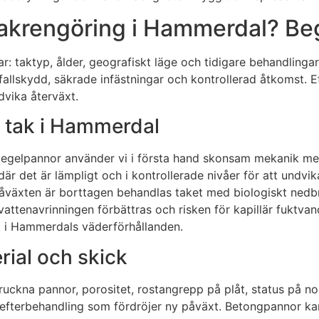
krengöring i Hammerdal? Begä
ar: taktyp, ålder, geografiskt läge och tidigare behandlingar
fallskydd, säkrade infästningar och kontrollerad åtkomst. E
dvika återväxt.
 tak i Hammerdal
 tegelpannor använder vi i första hand skonsam mekanik me
 det är lämpligt och i kontrollerade nivåer för att undvika
åväxten är borttagen behandlas taket med biologiskt ned
 vattenavrinningen förbättras och risken för kapillär fuktva
gt i Hammerdals väderförhållanden.
ial och skick
spruckna pannor, porositet, rostangrepp på plåt, status på
fterbehandling som fördröjer ny påväxt. Betongpannor kan 