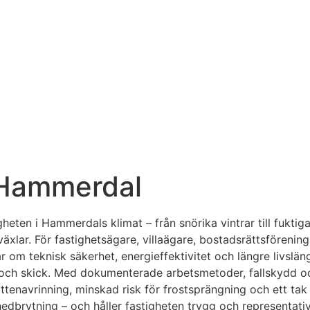
i Hammerdal
heten i Hammerdals klimat – från snörika vintrar till fuktiga
äxlar. För fastighetsägare, villaägare, bostadsrättsförening
 om teknisk säkerhet, energieffektivitet och längre livslän
g och skick. Med dokumenterade arbetsmetoder, fallskydd oc
 vattenavrinning, minskad risk för frostsprängning och ett t
edbrytning – och håller fastigheten trygg och representativ