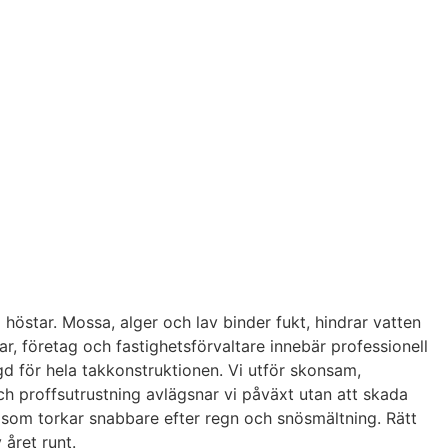
 höstar. Mossa, alger och lav binder fukt, hindrar vatten
ar, företag och fastighetsförvaltare innebär professionell
gd för hela takkonstruktionen. Vi utför skonsam,
h proffsutrustning avlägsnar vi påväxt utan att skada
ak som torkar snabbare efter regn och snösmältning. Rätt
 året runt.