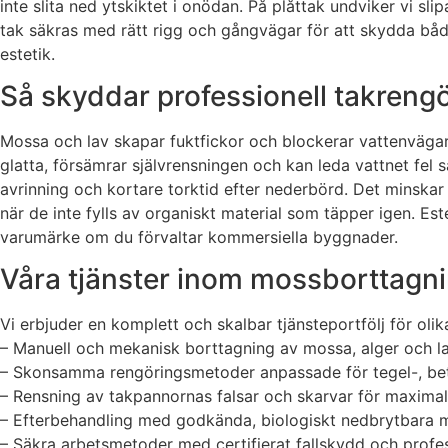
inte slita ned ytskiktet i onödan. På plåttak undviker vi sl
tak säkras med rätt rigg och gångvägar för att skydda både
estetik.
Så skyddar professionell takrengör
Mossa och lav skapar fuktfickor och blockerar vattenvägar
glatta, försämrar självrensningen och kan leda vattnet fel 
avrinning och kortare torktid efter nederbörd. Det minska
när de inte fylls av organiskt material som täpper igen. Est
varumärke om du förvaltar kommersiella byggnader.
Våra tjänster inom mossborttagn
Vi erbjuder en komplett och skalbar tjänsteportfölj för oli
– Manuell och mekanisk borttagning av mossa, alger och la
– Skonsamma rengöringsmetoder anpassade för tegel-, be
– Rensning av takpannornas falsar och skarvar för maximal
– Efterbehandling med godkända, biologiskt nedbrytbara
– Säkra arbetsmetoder med certifierat fallskydd och profes