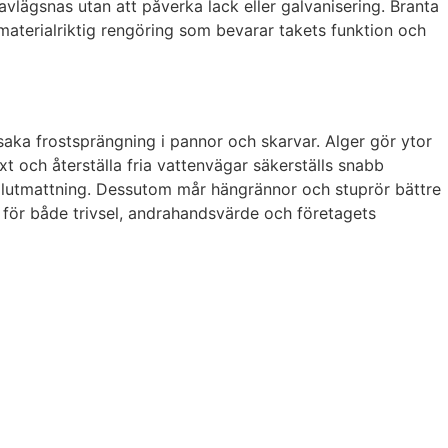
 avlägsnas utan att påverka lack eller galvanisering. Branta
materialriktig rengöring som bevarar takets funktion och
aka frostsprängning i pannor och skarvar. Alger gör ytor
t och återställa fria vattenvägar säkerställs snabb
rialutmattning. Dessutom mår hängrännor och stuprör bättre
del för både trivsel, andrahandsvärde och företagets