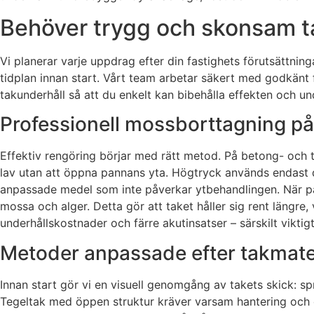
Behöver trygg och skonsam ta
Vi planerar varje uppdrag efter din fastighets förutsättning
tidplan innan start. Vårt team arbetar säkert med godkänt 
takunderhåll så att du enkelt kan bibehålla effekten och un
Professionell mossborttagning på
Effektiv rengöring börjar med rätt metod. På betong- och
lav utan att öppna pannans yta. Högtryck används endast där
anpassade medel som inte påverkar ytbehandlingen. När p
mossa och alger. Detta gör att taket håller sig rent längre,
underhållskostnader och färre akutinsatser – särskilt vikti
Metoder anpassade efter takmater
Innan start gör vi en visuell genomgång av takets skick: 
Tegeltak med öppen struktur kräver varsam hantering och e