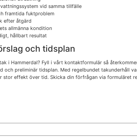
attningssystem vid samma tillfälle
och framtida fuktproblem
k efter åtgärd
kets allmänna kondition
igt, hållbart resultat
örslag och tidsplan
å tak i Hammerdal? Fyll i vårt kontaktformulär så återkomm
 och preliminär tidsplan. Med regelbundet takunderhåll var
r stor effekt över tid. Skicka din förfrågan via formuläret 