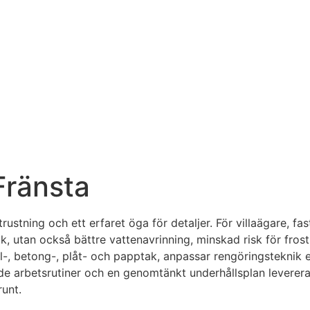
Fränsta
trustning och ett erfaret öga för detaljer. För villaägare, f
ak, utan också bättre vattenavrinning, minskad risk för fros
l-, betong-, plåt- och papptak, anpassar rengöringsteknik 
arbetsrutiner och en genomtänkt underhållsplan levererar v
runt.