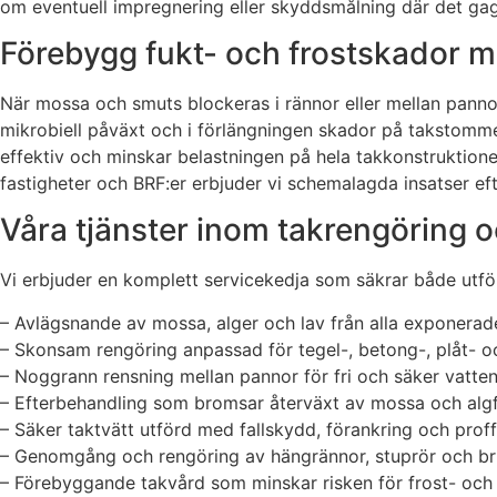
om eventuell impregnering eller skyddsmålning där det gag
Förebygg fukt- och frostskador m
När mossa och smuts blockeras i rännor eller mellan pannor 
mikrobiell påväxt och i förlängningen skador på takstommen
effektiv och minskar belastningen på hela takkonstruktionen.
fastigheter och BRF:er erbjuder vi schemalagda insatser e
Våra tjänster inom takrengöring 
Vi erbjuder en komplett servicekedja som säkrar både utföra
– Avlägsnande av mossa, alger och lav från alla exponerad
– Skonsam rengöring anpassad för tegel-, betong-, plåt- 
– Noggrann rensning mellan pannor för fri och säker vatte
– Efterbehandling som bromsar återväxt av mossa och algf
– Säker taktvätt utförd med fallskydd, förankring och prof
– Genomgång och rengöring av hängrännor, stuprör och b
– Förebyggande takvård som minskar risken för frost- och 