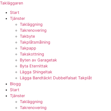
Skip
Takläggaren
to
Start
content
Tjänster
Takläggning
Takrenovering
Takbyte
Takplåtsmålning
Takpapp
Takskottning
Byten av Garagetak
Byta Eternittak
Lägga Shingeltak
Lägga Bandtäckt Dubbelfalsat Takplåt
Blogg
Start
Tjänster
Takläggning
Takrenovering