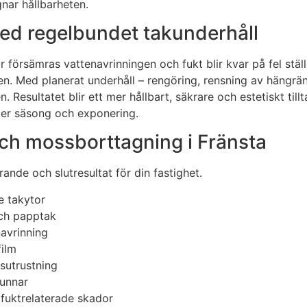
nar hållbarheten.
ed regelbundet takunderhåll
försämras vattenavrinningen och fukt blir kvar på fel ställ
. Med planerat underhåll – rengöring, rensning av hängränn
 Resultatet blir ett mer hållbart, säkrare och estetiskt till
fter säsong och exponering.
och mossborttagning i Fränsta
nde och slutresultat för din fastighet.
e takytor
och papptak
navrinning
ilm
fsutrustning
runnar
fuktrelaterade skador