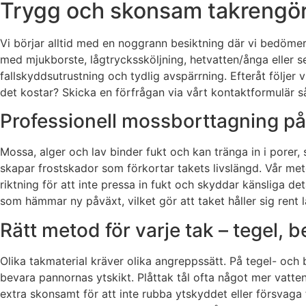
Trygg och skonsam takrengöri
Vi börjar alltid med en noggrann besiktning där vi bedömer 
med mjukborste, lågtryckssköljning, hetvatten/ånga eller 
fallskyddsutrustning och tydlig avspärrning. Efteråt följe
det kostar? Skicka en förfrågan via vårt kontaktformulär s
Professionell mossborttagning på 
Mossa, alger och lav binder fukt och kan tränga in i porer
skapar frostskador som förkortar takets livslängd. Vår meto
riktning för att inte pressa in fukt och skyddar känsliga d
som hämmar ny påväxt, vilket gör att taket håller sig rent l
Rätt metod för varje tak – tegel, 
Olika takmaterial kräver olika angreppssätt. På tegel- och
bevara pannornas ytskikt. Plåttak tål ofta något mer vatte
extra skonsamt för att inte rubba ytskyddet eller försvaga 