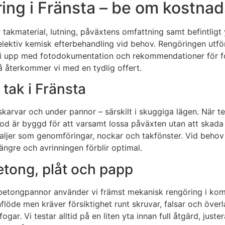
ng i Fränsta – be om kostnads
takmaterial, lutning, påväxtens omfattning samt befintligt 
selektiv kemisk efterbehandling vid behov. Rengöringen utf
r vi upp med fotodokumentation och rekommendationer för for
å återkommer vi med en tydlig offert.
tak i Fränsta
, skarvar och under pannor – särskilt i skuggiga lägen. När
d är byggd för att varsamt lossa påväxten utan att skada un
etaljer som genomföringar, nockar och takfönster. Vid behov
ängre och avrinningen förblir optimal.
betong, plåt och papp
 betongpannor använder vi främst mekanisk rengöring i komb
nflöde men kräver försiktighet runt skruvar, falsar och öve
fogar. Vi testar alltid på en liten yta innan full åtgärd, j