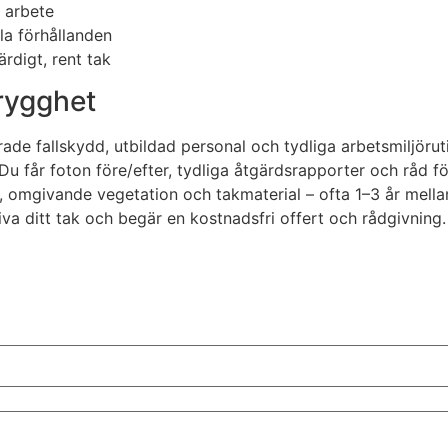
t arbete
ala förhållanden
ärdigt, rent tak
trygghet
ierade fallskydd, utbildad personal och tydliga arbetsmiljör
. Du får foton före/efter, tydliga åtgärdsrapporter och råd f
 omgivande vegetation och takmaterial – ofta 1–3 år mellan 
va ditt tak och begär en kostnadsfri offert och rådgivning.