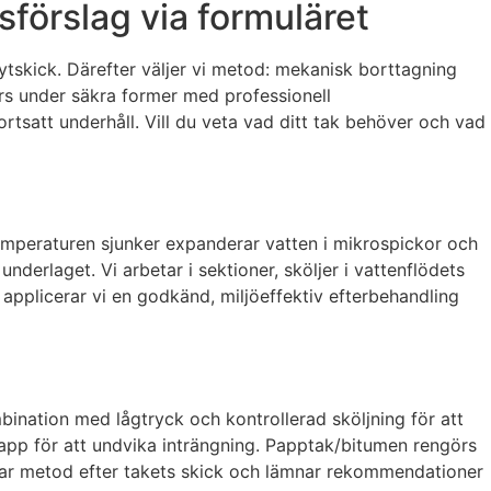
förslag via formuläret
ytskick. Därefter väljer vi metod: mekanisk borttagning
örs under säkra former med professionell
tsatt underhåll. Vill du veta vad ditt tak behöver och vad
 temperaturen sjunker expanderar vatten i mikrospickor och
derlaget. Vi arbetar i sektioner, sköljer i vattenflödets
 applicerar vi en godkänd, miljöeffektiv efterbehandling
ination med lågtryck och kontrollerad sköljning för att
rlapp för att undvika inträngning. Papptak/bitumen rengörs
usterar metod efter takets skick och lämnar rekommendationer