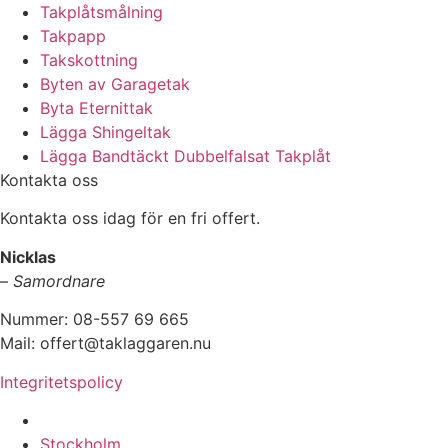
Takplåtsmålning
Takpapp
Takskottning
Byten av Garagetak
Byta Eternittak
Lägga Shingeltak
Lägga Bandtäckt Dubbelfalsat Takplåt
Kontakta oss
Kontakta oss idag för en fri offert.
Nicklas
–
Samordnare
Nummer: 08-557 69 665
Mail: offert@taklaggaren.nu
Integritetspolicy
Vi utför arbeten i b.la:
Stockholm,