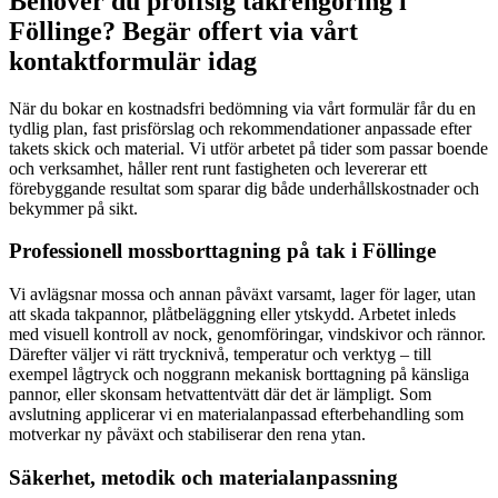
Behöver du proffsig takrengöring i
Föllinge? Begär offert via vårt
kontaktformulär idag
När du bokar en kostnadsfri bedömning via vårt formulär får du en
tydlig plan, fast prisförslag och rekommendationer anpassade efter
takets skick och material. Vi utför arbetet på tider som passar boende
och verksamhet, håller rent runt fastigheten och levererar ett
förebyggande resultat som sparar dig både underhållskostnader och
bekymmer på sikt.
Professionell mossborttagning på tak i Föllinge
Vi avlägsnar mossa och annan påväxt varsamt, lager för lager, utan
att skada takpannor, plåtbeläggning eller ytskydd. Arbetet inleds
med visuell kontroll av nock, genomföringar, vindskivor och rännor.
Därefter väljer vi rätt trycknivå, temperatur och verktyg – till
exempel lågtryck och noggrann mekanisk borttagning på känsliga
pannor, eller skonsam hetvattentvätt där det är lämpligt. Som
avslutning applicerar vi en materialanpassad efterbehandling som
motverkar ny påväxt och stabiliserar den rena ytan.
Säkerhet, metodik och materialanpassning