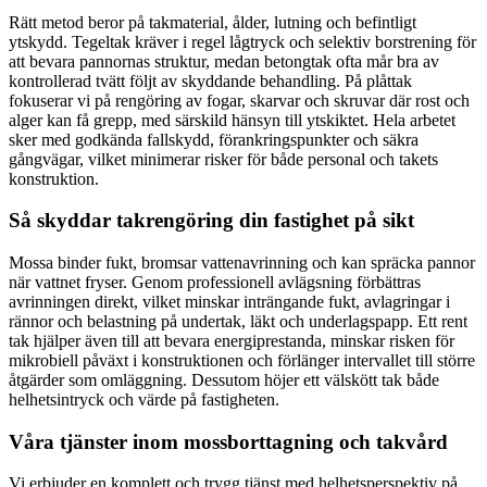
Rätt metod beror på takmaterial, ålder, lutning och befintligt
ytskydd. Tegeltak kräver i regel lågtryck och selektiv borstrening för
att bevara pannornas struktur, medan betongtak ofta mår bra av
kontrollerad tvätt följt av skyddande behandling. På plåttak
fokuserar vi på rengöring av fogar, skarvar och skruvar där rost och
alger kan få grepp, med särskild hänsyn till ytskiktet. Hela arbetet
sker med godkända fallskydd, förankringspunkter och säkra
gångvägar, vilket minimerar risker för både personal och takets
konstruktion.
Så skyddar takrengöring din fastighet på sikt
Mossa binder fukt, bromsar vattenavrinning och kan spräcka pannor
när vattnet fryser. Genom professionell avlägsning förbättras
avrinningen direkt, vilket minskar inträngande fukt, avlagringar i
rännor och belastning på undertak, läkt och underlagspapp. Ett rent
tak hjälper även till att bevara energiprestanda, minskar risken för
mikrobiell påväxt i konstruktionen och förlänger intervallet till större
åtgärder som omläggning. Dessutom höjer ett välskött tak både
helhetsintryck och värde på fastigheten.
Våra tjänster inom mossborttagning och takvård
Vi erbjuder en komplett och trygg tjänst med helhetsperspektiv på