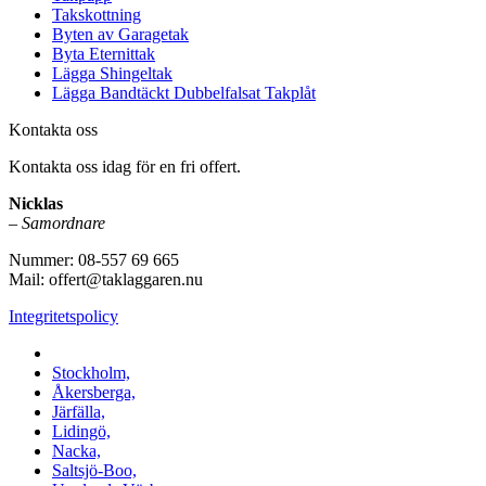
Takskottning
Byten av Garagetak
Byta Eternittak
Lägga Shingeltak
Lägga Bandtäckt Dubbelfalsat Takplåt
Kontakta oss
Kontakta oss idag för en fri offert.
Nicklas
–
Samordnare
Nummer: 08-557 69 665
Mail: offert@taklaggaren.nu
Integritetspolicy
Vi utför arbeten i b.la:
Stockholm,
Åkersberga,
Järfälla,
Lidingö,
Nacka,
Saltsjö-Boo,