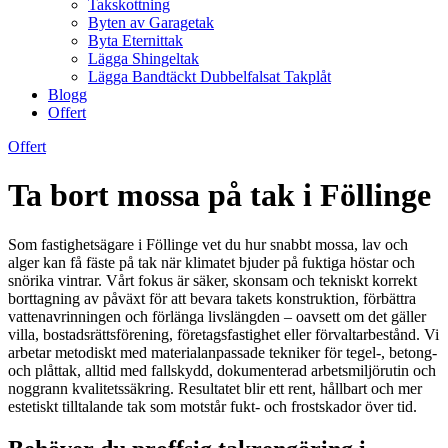
Takskottning
Byten av Garagetak
Byta Eternittak
Lägga Shingeltak
Lägga Bandtäckt Dubbelfalsat Takplåt
Blogg
Offert
Offert
Ta bort mossa på tak i Föllinge
Som fastighetsägare i Föllinge vet du hur snabbt mossa, lav och
alger kan få fäste på tak när klimatet bjuder på fuktiga höstar och
snörika vintrar. Vårt fokus är säker, skonsam och tekniskt korrekt
borttagning av påväxt för att bevara takets konstruktion, förbättra
vattenavrinningen och förlänga livslängden – oavsett om det gäller
villa, bostadsrättsförening, företagsfastighet eller förvaltarbestånd. Vi
arbetar metodiskt med materialanpassade tekniker för tegel-, betong-
och plåttak, alltid med fallskydd, dokumenterad arbetsmiljörutin och
noggrann kvalitetssäkring. Resultatet blir ett rent, hållbart och mer
estetiskt tilltalande tak som motstår fukt- och frostskador över tid.