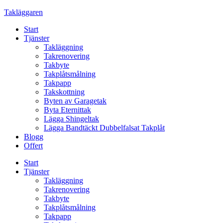
Skip
Takläggaren
to
Start
content
Tjänster
Takläggning
Takrenovering
Takbyte
Takplåtsmålning
Takpapp
Takskottning
Byten av Garagetak
Byta Eternittak
Lägga Shingeltak
Lägga Bandtäckt Dubbelfalsat Takplåt
Blogg
Offert
Start
Tjänster
Takläggning
Takrenovering
Takbyte
Takplåtsmålning
Takpapp