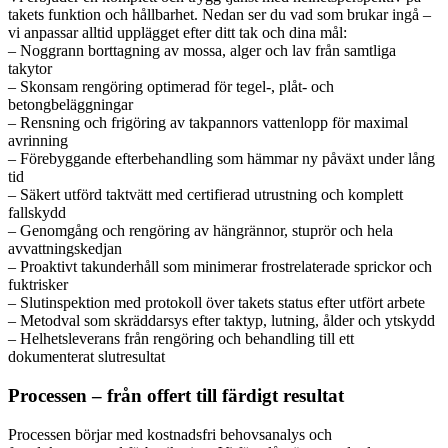
takets funktion och hållbarhet. Nedan ser du vad som brukar ingå –
vi anpassar alltid upplägget efter ditt tak och dina mål:
– Noggrann borttagning av mossa, alger och lav från samtliga
takytor
– Skonsam rengöring optimerad för tegel-, plåt- och
betongbeläggningar
– Rensning och frigöring av takpannors vattenlopp för maximal
avrinning
– Förebyggande efterbehandling som hämmar ny påväxt under lång
tid
– Säkert utförd taktvätt med certifierad utrustning och komplett
fallskydd
– Genomgång och rengöring av hängrännor, stuprör och hela
avvattningskedjan
– Proaktivt takunderhåll som minimerar frostrelaterade sprickor och
fuktrisker
– Slutinspektion med protokoll över takets status efter utfört arbete
– Metodval som skräddarsys efter taktyp, lutning, ålder och ytskydd
– Helhetsleverans från rengöring och behandling till ett
dokumenterat slutresultat
Processen – från offert till färdigt resultat
Processen börjar med kostnadsfri behovsanalys och