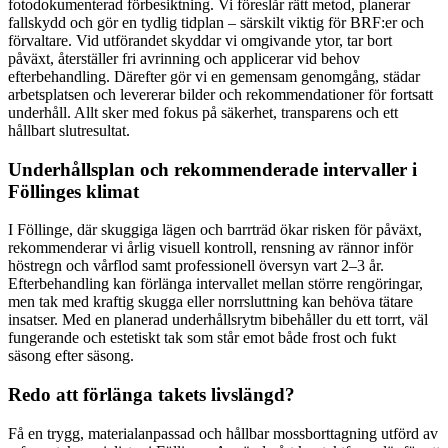
fotodokumenterad förbesiktning. Vi föreslår rätt metod, planerar
fallskydd och gör en tydlig tidplan – särskilt viktig för BRF:er och
förvaltare. Vid utförandet skyddar vi omgivande ytor, tar bort
påväxt, återställer fri avrinning och applicerar vid behov
efterbehandling. Därefter gör vi en gemensam genomgång, städar
arbetsplatsen och levererar bilder och rekommendationer för fortsatt
underhåll. Allt sker med fokus på säkerhet, transparens och ett
hållbart slutresultat.
Underhållsplan och rekommenderade intervaller i
Föllinges klimat
I Föllinge, där skuggiga lägen och barrträd ökar risken för påväxt,
rekommenderar vi årlig visuell kontroll, rensning av rännor inför
höstregn och vårflod samt professionell översyn vart 2–3 år.
Efterbehandling kan förlänga intervallet mellan större rengöringar,
men tak med kraftig skugga eller norrsluttning kan behöva tätare
insatser. Med en planerad underhållsrytm bibehåller du ett torrt, väl
fungerande och estetiskt tak som står emot både frost och fukt
säsong efter säsong.
Redo att förlänga takets livslängd?
Få en trygg, materialanpassad och hållbar mossborttagning utförd av