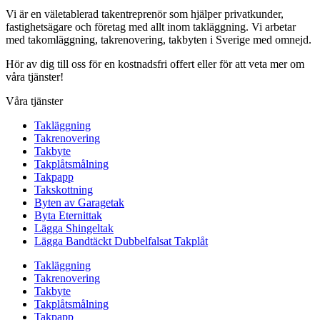
Vi är en väletablerad takentreprenör som hjälper privatkunder,
fastighetsägare och företag med allt inom takläggning. Vi arbetar
med takomläggning, takrenovering, takbyten i Sverige med omnejd.
Hör av dig till oss för en kostnadsfri offert eller för att veta mer om
våra tjänster!
Våra tjänster
Takläggning
Takrenovering
Takbyte
Takplåtsmålning
Takpapp
Takskottning
Byten av Garagetak
Byta Eternittak
Lägga Shingeltak
Lägga Bandtäckt Dubbelfalsat Takplåt
Takläggning
Takrenovering
Takbyte
Takplåtsmålning
Takpapp