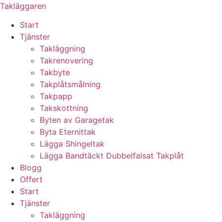
Skip
Takläggaren
to
Start
content
Tjänster
Takläggning
Takrenovering
Takbyte
Takplåtsmålning
Takpapp
Takskottning
Byten av Garagetak
Byta Eternittak
Lägga Shingeltak
Lägga Bandtäckt Dubbelfalsat Takplåt
Blogg
Offert
Start
Tjänster
Takläggning