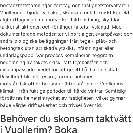
bostadsrättsföreningar, företag och fastighetsförvaltare i
Vuollerim erbjuder vi säker, skonsam och tekniskt korrekt
algborttagning som motverkar fuktbindning, skyddar
takkonstruktionen och förlänger takets livslängd. Med
dokumenterade metoder tar vi bort alger, svartpåväxt och
andra biologiska beläggningar från tegel-, plåt- och
betongtak utan att skada ytskikt, infästningar eller
underlagspapp. Vår process kombinerar noggrann
bedömning av takets skick, rätt trycknivåer och
miljöanpassade medel för att ge ett hållbart resultat.
Resultatet blir ett renare, torrare och mer
motståndskraftigt tak som bättre står emot Vuollerims
klimat – från fuktiga perioder till hårda vintrar. Samtidigt
förbättras helhetsintrycket av fastigheten, vilket gynnar
både värde, driftsäkerhet och trivsel över tid.
Behöver du skonsam taktvätt
i Vuollerim? Boka