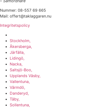
–
Samordnare
Nummer: 08-557 69 665
Mail: offert@taklaggaren.nu
Integritetspolicy
Vi utför arbeten i b.la:
Stockholm,
Åkersberga,
Järfälla,
Lidingö,
Nacka,
Saltsjö-Boo,
Upplands Väsby,
Vallentuna,
Värmdö,
Danderyd,
Täby,
Sollentuna,