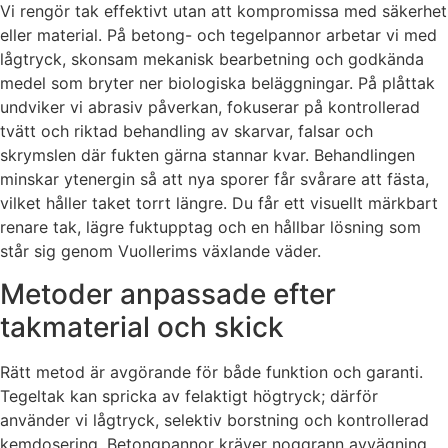
Vi rengör tak effektivt utan att kompromissa med säkerhet
eller material. På betong- och tegelpannor arbetar vi med
lågtryck, skonsam mekanisk bearbetning och godkända
medel som bryter ner biologiska beläggningar. På plåttak
undviker vi abrasiv påverkan, fokuserar på kontrollerad
tvätt och riktad behandling av skarvar, falsar och
skrymslen där fukten gärna stannar kvar. Behandlingen
minskar ytenergin så att nya sporer får svårare att fästa,
vilket håller taket torrt längre. Du får ett visuellt märkbart
renare tak, lägre fuktupptag och en hållbar lösning som
står sig genom Vuollerims växlande väder.
Metoder anpassade efter
takmaterial och skick
Rätt metod är avgörande för både funktion och garanti.
Tegeltak kan spricka av felaktigt högtryck; därför
använder vi lågtryck, selektiv borstning och kontrollerad
kemdosering. Betongpannor kräver noggrann avvägning