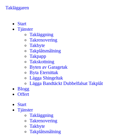
Takläggaren
Start
Tjänster
Takläggning
Takrenovering
Takbyte
Takplåtsmålning
Takpapp
Takskottning
Byten av Garagetak
Byta Eternittak
Lägga Shingeltak
Lägga Bandtäckt Dubbelfalsat Takplåt
Blogg
Offert
Start
Tjänster
Takläggning
Takrenovering
Takbyte
Takplåtsmålning