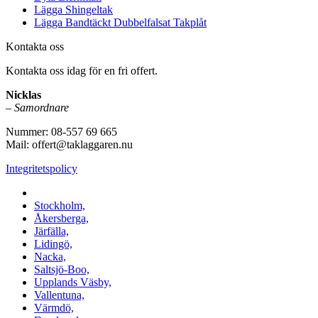
Lägga Shingeltak
Lägga Bandtäckt Dubbelfalsat Takplåt
Kontakta oss
Kontakta oss idag för en fri offert.
Nicklas
–
Samordnare
Nummer: 08-557 69 665
Mail: offert@taklaggaren.nu
Integritetspolicy
Vi utför arbeten i b.la:
Stockholm,
Åkersberga,
Järfälla,
Lidingö,
Nacka,
Saltsjö-Boo,
Upplands Väsby,
Vallentuna,
Värmdö,