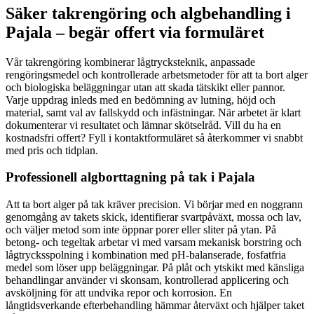
Säker takrengöring och algbehandling i
Pajala – begär offert via formuläret
Vår takrengöring kombinerar lågtrycksteknik, anpassade
rengöringsmedel och kontrollerade arbetsmetoder för att ta bort alger
och biologiska beläggningar utan att skada tätskikt eller pannor.
Varje uppdrag inleds med en bedömning av lutning, höjd och
material, samt val av fallskydd och infästningar. När arbetet är klart
dokumenterar vi resultatet och lämnar skötselråd. Vill du ha en
kostnadsfri offert? Fyll i kontaktformuläret så återkommer vi snabbt
med pris och tidplan.
Professionell algborttagning på tak i Pajala
Att ta bort alger på tak kräver precision. Vi börjar med en noggrann
genomgång av takets skick, identifierar svartpåväxt, mossa och lav,
och väljer metod som inte öppnar porer eller sliter på ytan. På
betong- och tegeltak arbetar vi med varsam mekanisk borstring och
lågtrycksspolning i kombination med pH-balanserade, fosfatfria
medel som löser upp beläggningar. På plåt och ytskikt med känsliga
behandlingar använder vi skonsam, kontrollerad applicering och
avsköljning för att undvika repor och korrosion. En
långtidsverkande efterbehandling hämmar återväxt och hjälper taket