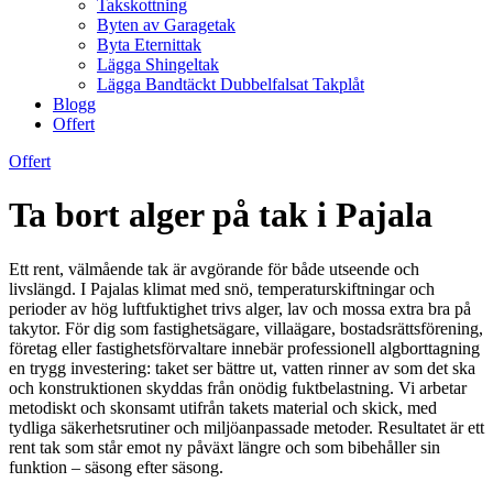
Takskottning
Byten av Garagetak
Byta Eternittak
Lägga Shingeltak
Lägga Bandtäckt Dubbelfalsat Takplåt
Blogg
Offert
Offert
Ta bort alger på tak i Pajala
Ett rent, välmående tak är avgörande för både utseende och
livslängd. I Pajalas klimat med snö, temperaturskiftningar och
perioder av hög luftfuktighet trivs alger, lav och mossa extra bra på
takytor. För dig som fastighetsägare, villaägare, bostadsrättsförening,
företag eller fastighetsförvaltare innebär professionell algborttagning
en trygg investering: taket ser bättre ut, vatten rinner av som det ska
och konstruktionen skyddas från onödig fuktbelastning. Vi arbetar
metodiskt och skonsamt utifrån takets material och skick, med
tydliga säkerhetsrutiner och miljöanpassade metoder. Resultatet är ett
rent tak som står emot ny påväxt längre och som bibehåller sin
funktion – säsong efter säsong.