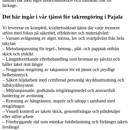
hållbart tak med lägre underhållsbehov och minskad risk för
läckage.
Det här ingår i vår tjänst för takrengöring i Pajala
Vi levererar en komplett, kvalitetssäkrad tjänst där varje moment
utförs med fokus på säkerhet, effektivitet och materialvård:
– Varsam avlägsning av alger, mossa, lav och svartpåväxt från hela
takytan
– Metodanpassning för tegel-, betong-, plåt- och papptak utifrån
skick och ytskikt
– Långtidsverkande efterbehandling som bromsar ny påväxt och
håller taket rent längre
– Noggrann rengöring av takpannor för ett jämnt och prydligt
helhetsintryck
– Säkert höjdarbete med certifierad personlig skyddsutrustning och
fallskyddssystem
– Miljöanpassade, godkända rengöringsmedel och ansvarsfull
hantering av avrinning
– Rensning av hängrännor, stuprör och utlopp i samband med
rengöringen
– Visuell kontroll av takets skick, genomföringar och plåtdetaljer
efter utfört arbete
– Förebyggande råd som minskar fuktbelastning och förlänger takets
livslängd