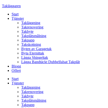
Skip
Takläggaren
to
Start
content
Tjänster
Takläggning
Takrenovering
Takbyte
Takplåtsmålning
Takpapp
Takskottning
Byten av Garagetak
Byta Eternittak
Lägga Shingeltak
Lägga Bandtäckt Dubbelfalsat Takplåt
Blogg
Offert
Start
Tjänster
Takläggning
Takrenovering
Takbyte
Takplåtsmålning
Takpapp