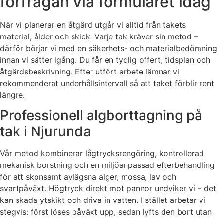
förfrågan via formuläret idag
När vi planerar en åtgärd utgår vi alltid från takets
material, ålder och skick. Varje tak kräver sin metod –
därför börjar vi med en säkerhets- och materialbedömning
innan vi sätter igång. Du får en tydlig offert, tidsplan och
åtgärdsbeskrivning. Efter utfört arbete lämnar vi
rekommenderat underhållsintervall så att taket förblir rent
längre.
Professionell algborttagning på
tak i Njurunda
Vår metod kombinerar lågtrycksrengöring, kontrollerad
mekanisk borstning och en miljöanpassad efterbehandling
för att skonsamt avlägsna alger, mossa, lav och
svartpåväxt. Högtryck direkt mot pannor undviker vi – det
kan skada ytskikt och driva in vatten. I stället arbetar vi
stegvis: först löses påväxt upp, sedan lyfts den bort utan