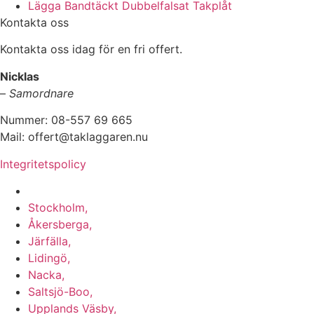
Lägga Bandtäckt Dubbelfalsat Takplåt
Kontakta oss
Kontakta oss idag för en fri offert.
Nicklas
–
Samordnare
Nummer: 08-557 69 665
Mail: offert@taklaggaren.nu
Integritetspolicy
Vi utför arbeten i b.la:
Stockholm,
Åkersberga,
Järfälla,
Lidingö,
Nacka,
Saltsjö-Boo,
Upplands Väsby,