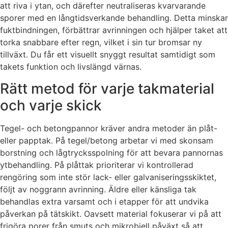
att riva i ytan, och därefter neutraliseras kvarvarande
sporer med en långtidsverkande behandling. Detta minskar
fuktbindningen, förbättrar avrinningen och hjälper taket att
torka snabbare efter regn, vilket i sin tur bromsar ny
tillväxt. Du får ett visuellt snyggt resultat samtidigt som
takets funktion och livslängd värnas.
Rätt metod för varje takmaterial
och varje skick
Tegel- och betongpannor kräver andra metoder än plåt-
eller papptak. På tegel/betong arbetar vi med skonsam
borstning och lågtrycksspolning för att bevara pannornas
ytbehandling. På plåttak prioriterar vi kontrollerad
rengöring som inte stör lack- eller galvaniseringsskiktet,
följt av noggrann avrinning. Äldre eller känsliga tak
behandlas extra varsamt och i etapper för att undvika
påverkan på tätskikt. Oavsett material fokuserar vi på att
frigöra porer från smuts och mikrobiell påväxt så att