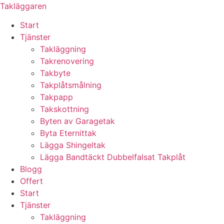
Skip
Takläggaren
to
Start
content
Tjänster
Takläggning
Takrenovering
Takbyte
Takplåtsmålning
Takpapp
Takskottning
Byten av Garagetak
Byta Eternittak
Lägga Shingeltak
Lägga Bandtäckt Dubbelfalsat Takplåt
Blogg
Offert
Start
Tjänster
Takläggning