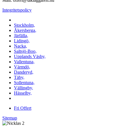
Mail: offert@taklaggaren.nu
Integritetspolicy
Vi utför arbeten i b.la:
Stockholm,
Åkersberga,
Järfälla,
Lidingö,
Nacka,
Saltsjö-Boo,
Upplands Väsby,
Vallentuna,
Värmdö,
Danderyd,
Täby,
Sollentuna,
Vällingby,
Hässelby,
m.fl.
Fri Offert
Sitemap