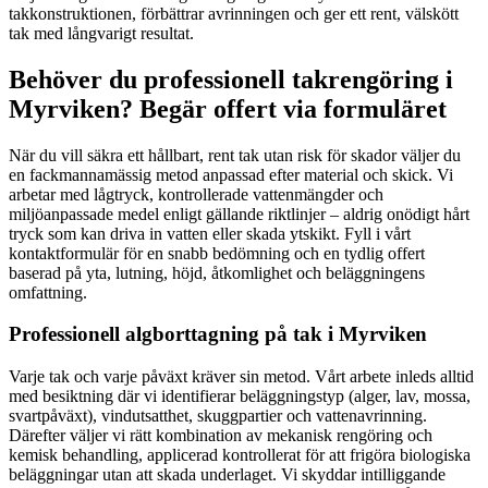
takkonstruktionen, förbättrar avrinningen och ger ett rent, välskött
tak med långvarigt resultat.
Behöver du professionell takrengöring i
Myrviken? Begär offert via formuläret
När du vill säkra ett hållbart, rent tak utan risk för skador väljer du
en fackmannamässig metod anpassad efter material och skick. Vi
arbetar med lågtryck, kontrollerade vattenmängder och
miljöanpassade medel enligt gällande riktlinjer – aldrig onödigt hårt
tryck som kan driva in vatten eller skada ytskikt. Fyll i vårt
kontaktformulär för en snabb bedömning och en tydlig offert
baserad på yta, lutning, höjd, åtkomlighet och beläggningens
omfattning.
Professionell algborttagning på tak i Myrviken
Varje tak och varje påväxt kräver sin metod. Vårt arbete inleds alltid
med besiktning där vi identifierar beläggningstyp (alger, lav, mossa,
svartpåväxt), vindutsatthet, skuggpartier och vattenavrinning.
Därefter väljer vi rätt kombination av mekanisk rengöring och
kemisk behandling, applicerad kontrollerat för att frigöra biologiska
beläggningar utan att skada underlaget. Vi skyddar intilliggande