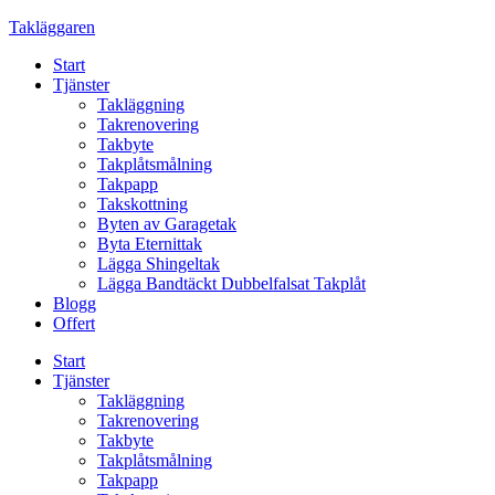
Skip
Takläggaren
to
Start
content
Tjänster
Takläggning
Takrenovering
Takbyte
Takplåtsmålning
Takpapp
Takskottning
Byten av Garagetak
Byta Eternittak
Lägga Shingeltak
Lägga Bandtäckt Dubbelfalsat Takplåt
Blogg
Offert
Start
Tjänster
Takläggning
Takrenovering
Takbyte
Takplåtsmålning
Takpapp