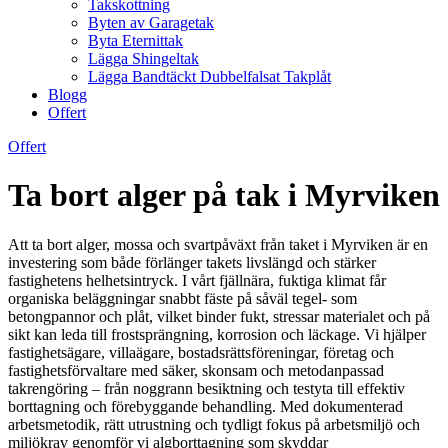
Takskottning
Byten av Garagetak
Byta Eternittak
Lägga Shingeltak
Lägga Bandtäckt Dubbelfalsat Takplåt
Blogg
Offert
Offert
Ta bort alger på tak i Myrviken
Att ta bort alger, mossa och svartpåväxt från taket i Myrviken är en
investering som både förlänger takets livslängd och stärker
fastighetens helhetsintryck. I vårt fjällnära, fuktiga klimat får
organiska beläggningar snabbt fäste på såväl tegel- som
betongpannor och plåt, vilket binder fukt, stressar materialet och på
sikt kan leda till frostsprängning, korrosion och läckage. Vi hjälper
fastighetsägare, villaägare, bostadsrättsföreningar, företag och
fastighetsförvaltare med säker, skonsam och metodanpassad
takrengöring – från noggrann besiktning och testyta till effektiv
borttagning och förebyggande behandling. Med dokumenterad
arbetsmetodik, rätt utrustning och tydligt fokus på arbetsmiljö och
miljökrav genomför vi algborttagning som skyddar