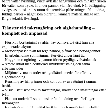
bättre vattenavrinning, vilket avlastar hängrännor och minskar risken
för vatten som trycks in under pannor vid hård vind. När beläggning
avlägsnas minskar dessutom den termiska påfrestningen från mörka,
fuktiga partier – något som bidrar till jämnare materialslitage och
längre teknisk livslängd.
Tjänster vid takrengöring och algbehandling –
komplett och anpassad
– Försiktig borttagning av alger, lav och svartpåväxt från alla
exponerade takytor
– Metodanpassad tvätt för tegelpannor, plåttak och betongpannor
– Efterbehandling som hämmar återväxt under lång tid
– Noggrann rengöring av pannor för ett prydligt, välvårdat tak
– Arbete utfört med certifierad skyddsutrustning och säkra
arbetsmetoder
– Miljömedvetna metoder och godkända medel för effektiv
algbekämpning
– Rensning av hängrännor och kontroll av avvattning i samma
besök
– Visuell statuskontroll av taktätningar, skarvar och infästningar efter
tvätt
– Planerat underhåll som minskar fuktbindning och förlänger
livslängden
– Helhetslösning: från initial besiktning och rengöring till slutlig