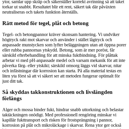
ytor, samlar upp skräp och säkerställer korrekt avrinning så att taket
torkar ut snabbt. Resultatet blir ett rent, säkert tak där påväxten
neutraliseras och takets funktion återställs.
Rätt metod för tegel, plåt och betong
Tegel- och betongpannor kräver skonsam hantering. Vi undviker
högtryck rakt mot skarvar och använder i stället lågtryck och
anpassade munstycken som lyfter beläggningen utan att öppna porer
eller rubba pannornas ytskydd. Betong, som är mer poröst, får
särskild efterbehandling för att minska fuktbindning. För plåttak
arbetar vi med pH-anpassade medel och varsam mekanik för att inte
påverka färg- eller ytskikt; särskild omsorg läggs vid skarvar, nitar
och infästningar där korrosion kan starta. På alla material testas en
liten yta först så att vi säkert ser att metoden fungerar optimalt för
just ditt tak.
Så skyddas takkonstruktionen och livslängden
förlängs
Alger och mossa binder fukt, hindrar snabb uttorkning och belastar
taktäckningen onödigt. Med professionell rengöring minskar vi
kapillär fukttransport och risken för frostsprängning i pannor,
korrosion på plåt och mikroläckage i skarvar. Rena ytor ger också