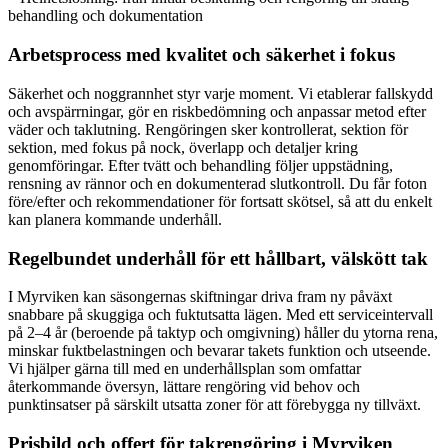
behandling och dokumentation
Arbetsprocess med kvalitet och säkerhet i fokus
Säkerhet och noggrannhet styr varje moment. Vi etablerar fallskydd
och avspärrningar, gör en riskbedömning och anpassar metod efter
väder och taklutning. Rengöringen sker kontrollerat, sektion för
sektion, med fokus på nock, överlapp och detaljer kring
genomföringar. Efter tvätt och behandling följer uppstädning,
rensning av rännor och en dokumenterad slutkontroll. Du får foton
före/efter och rekommendationer för fortsatt skötsel, så att du enkelt
kan planera kommande underhåll.
Regelbundet underhåll för ett hållbart, välskött tak
I Myrviken kan säsongernas skiftningar driva fram ny påväxt
snabbare på skuggiga och fuktutsatta lägen. Med ett serviceintervall
på 2–4 år (beroende på taktyp och omgivning) håller du ytorna rena,
minskar fuktbelastningen och bevarar takets funktion och utseende.
Vi hjälper gärna till med en underhållsplan som omfattar
återkommande översyn, lättare rengöring vid behov och
punktinsatser på särskilt utsatta zoner för att förebygga ny tillväxt.
Prisbild och offert för takrengöring i Myrviken