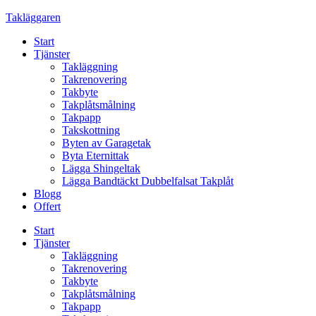
Skip
Takläggaren
to
Start
content
Tjänster
Takläggning
Takrenovering
Takbyte
Takplåtsmålning
Takpapp
Takskottning
Byten av Garagetak
Byta Eternittak
Lägga Shingeltak
Lägga Bandtäckt Dubbelfalsat Takplåt
Blogg
Offert
Start
Tjänster
Takläggning
Takrenovering
Takbyte
Takplåtsmålning
Takpapp