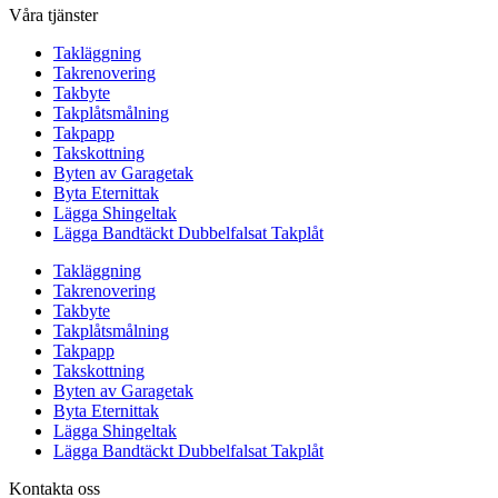
Våra tjänster
Takläggning
Takrenovering
Takbyte
Takplåtsmålning
Takpapp
Takskottning
Byten av Garagetak
Byta Eternittak
Lägga Shingeltak
Lägga Bandtäckt Dubbelfalsat Takplåt
Takläggning
Takrenovering
Takbyte
Takplåtsmålning
Takpapp
Takskottning
Byten av Garagetak
Byta Eternittak
Lägga Shingeltak
Lägga Bandtäckt Dubbelfalsat Takplåt
Kontakta oss