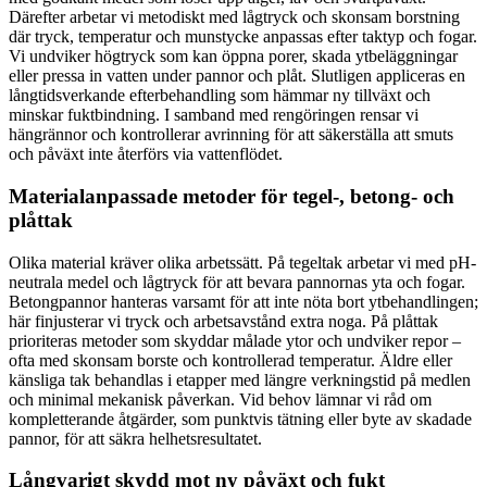
Därefter arbetar vi metodiskt med lågtryck och skonsam borstning
där tryck, temperatur och munstycke anpassas efter taktyp och fogar.
Vi undviker högtryck som kan öppna porer, skada ytbeläggningar
eller pressa in vatten under pannor och plåt. Slutligen appliceras en
långtidsverkande efterbehandling som hämmar ny tillväxt och
minskar fuktbindning. I samband med rengöringen rensar vi
hängrännor och kontrollerar avrinning för att säkerställa att smuts
och påväxt inte återförs via vattenflödet.
Materialanpassade metoder för tegel-, betong- och
plåttak
Olika material kräver olika arbetssätt. På tegeltak arbetar vi med pH-
neutrala medel och lågtryck för att bevara pannornas yta och fogar.
Betongpannor hanteras varsamt för att inte nöta bort ytbehandlingen;
här finjusterar vi tryck och arbetsavstånd extra noga. På plåttak
prioriteras metoder som skyddar målade ytor och undviker repor –
ofta med skonsam borste och kontrollerad temperatur. Äldre eller
känsliga tak behandlas i etapper med längre verkningstid på medlen
och minimal mekanisk påverkan. Vid behov lämnar vi råd om
kompletterande åtgärder, som punktvis tätning eller byte av skadade
pannor, för att säkra helhetsresultatet.
Långvarigt skydd mot ny påväxt och fukt