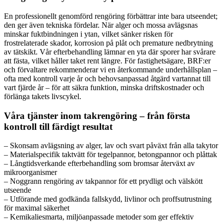
En professionellt genomförd rengöring förbättrar inte bara utseendet;
den ger även tekniska fördelar. När alger och mossa avlägsnas
minskar fuktbindningen i ytan, vilket sänker risken för
frostrelaterade skador, korrosion på plåt och premature nedbrytning
av tätskikt. Vår efterbehandling lämnar en yta där sporer har svårare
att fästa, vilket håller taket rent längre. För fastighetsägare, BRF:er
och förvaltare rekommenderar vi en återkommande underhållsplan –
ofta med kontroll varje år och behovsanpassad åtgärd vartannat till
vart fjärde år – för att säkra funktion, minska driftskostnader och
förlänga takets livscykel.
Våra tjänster inom takrengöring – från första
kontroll till färdigt resultat
– Skonsam avlägsning av alger, lav och svart påväxt från alla takytor
– Materialspecifik taktvätt för tegelpannor, betongpannor och plåttak
– Långtidsverkande efterbehandling som bromsar återväxt av
mikroorganismer
– Noggrann rengöring av takpannor för ett prydligt och välskött
utseende
– Utförande med godkända fallskydd, livlinor och proffsutrustning
för maximal säkerhet
– Kemikaliesmarta, miljöanpassade metoder som ger effektiv