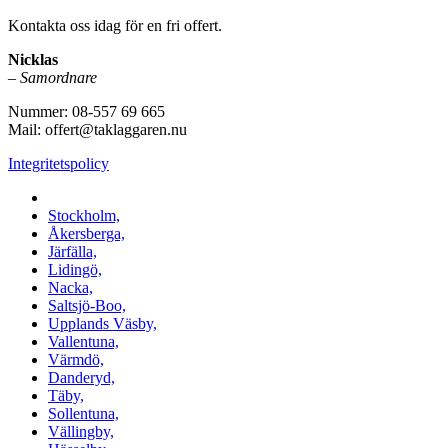
Kontakta oss idag för en fri offert.
Nicklas
–
Samordnare
Nummer: 08-557 69 665
Mail: offert@taklaggaren.nu
Integritetspolicy
Vi utför arbeten i b.la:
Stockholm,
Åkersberga,
Järfälla,
Lidingö,
Nacka,
Saltsjö-Boo,
Upplands Väsby,
Vallentuna,
Värmdö,
Danderyd,
Täby,
Sollentuna,
Vällingby,