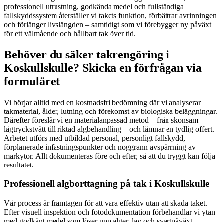
professionell utrustning, godkända medel och fullständiga
fallskyddssystem återställer vi takets funktion, förbättrar avrinningen
och förlänger livslängden – samtidigt som vi förebygger ny påväxt
för ett välmående och hållbart tak över tid.
Behöver du säker takrengöring i
Koskullskulle? Skicka en förfrågan via
formuläret
Vi börjar alltid med en kostnadsfri bedömning där vi analyserar
takmaterial, ålder, lutning och förekomst av biologiska beläggningar.
Därefter föreslår vi en materialanpassad metod – från skonsam
lågtryckstvätt till riktad algbehandling – och lämnar en tydlig offert.
Arbetet utförs med utbildad personal, personligt fallskydd,
förplanerade infästningspunkter och noggrann avspärrning av
markytor. Allt dokumenteras före och efter, så att du tryggt kan följa
resultatet.
Professionell algborttagning på tak i Koskullskulle
Vår process är framtagen för att vara effektiv utan att skada taket.
Efter visuell inspektion och fotodokumentation förbehandlar vi ytan
med godkänt medel som löser upp alger, lav och svartpåväxt.