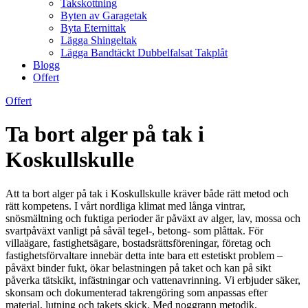
Takskottning
Byten av Garagetak
Byta Eternittak
Lägga Shingeltak
Lägga Bandtäckt Dubbelfalsat Takplåt
Blogg
Offert
Offert
Ta bort alger på tak i
Koskullskulle
Att ta bort alger på tak i Koskullskulle kräver både rätt metod och
rätt kompetens. I vårt nordliga klimat med långa vintrar,
snösmältning och fuktiga perioder är påväxt av alger, lav, mossa och
svartpåväxt vanligt på såväl tegel-, betong- som plåttak. För
villaägare, fastighetsägare, bostadsrättsföreningar, företag och
fastighetsförvaltare innebär detta inte bara ett estetiskt problem –
påväxt binder fukt, ökar belastningen på taket och kan på sikt
påverka tätskikt, infästningar och vattenavrinning. Vi erbjuder säker,
skonsam och dokumenterad takrengöring som anpassas efter
material, lutning och takets skick. Med noggrann metodik,