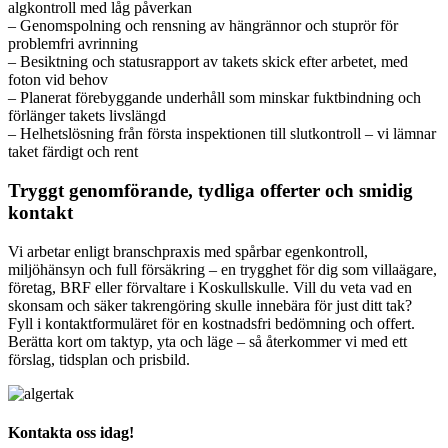
algkontroll med låg påverkan
– Genomspolning och rensning av hängrännor och stuprör för
problemfri avrinning
– Besiktning och statusrapport av takets skick efter arbetet, med
foton vid behov
– Planerat förebyggande underhåll som minskar fuktbindning och
förlänger takets livslängd
– Helhetslösning från första inspektionen till slutkontroll – vi lämnar
taket färdigt och rent
Tryggt genomförande, tydliga offerter och smidig
kontakt
Vi arbetar enligt branschpraxis med spårbar egenkontroll,
miljöhänsyn och full försäkring – en trygghet för dig som villaägare,
företag, BRF eller förvaltare i Koskullskulle. Vill du veta vad en
skonsam och säker takrengöring skulle innebära för just ditt tak?
Fyll i kontaktformuläret för en kostnadsfri bedömning och offert.
Berätta kort om taktyp, yta och läge – så återkommer vi med ett
förslag, tidsplan och prisbild.
Kontakta oss idag!