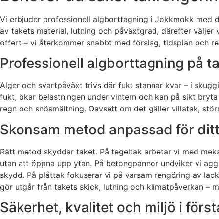
Vi erbjuder professionell algborttagning i Jokkmokk med
av takets material, lutning och påväxtgrad, därefter välje
offert – vi återkommer snabbt med förslag, tidsplan och re
Professionell algborttagning på t
Alger och svartpåväxt trivs där fukt stannar kvar – i skugg
fukt, ökar belastningen under vintern och kan på sikt bryta
regn och snösmältning. Oavsett om det gäller villatak, störr
Skonsam metod anpassad för ditt
Rätt metod skyddar taket. På tegeltak arbetar vi med meka
utan att öppna upp ytan. På betongpannor undviker vi aggr
skydd. På plåttak fokuserar vi på varsam rengöring av lack-
gör utgår från takets skick, lutning och klimatpåverkan – mål
Säkerhet, kvalitet och miljö i för