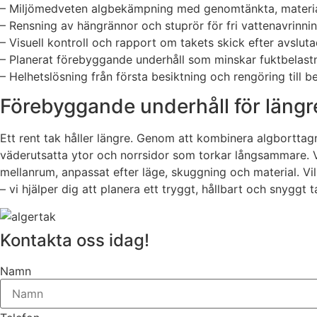
– Miljömedveten algbekämpning med genomtänkta, materi
– Rensning av hängrännor och stuprör för fri vattenavrinn
– Visuell kontroll och rapport om takets skick efter avslut
– Planerat förebyggande underhåll som minskar fuktbelastn
– Helhetslösning från första besiktning och rengöring till b
Förebyggande underhåll för längr
Ett rent tak håller längre. Genom att kombinera algborttag
väderutsatta ytor och norrsidor som torkar långsammare. 
mellanrum, anpassat efter läge, skuggning och material. Vi
– vi hjälper dig att planera ett tryggt, hållbart och snyggt t
Kontakta oss idag!
Namn