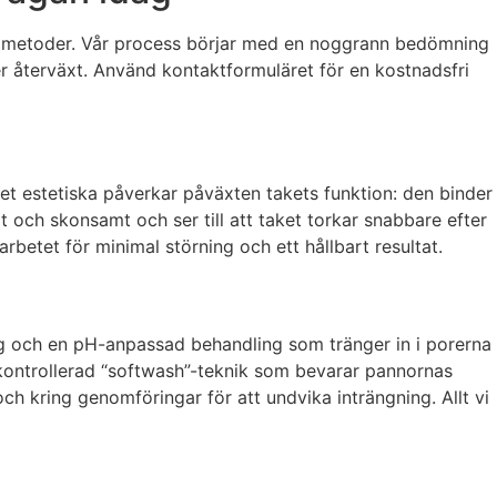
de metoder. Vår process börjar med en noggrann bedömning
er återväxt. Använd kontaktformuläret för en kostnadsfri
 det estetiska påverkar påväxten takets funktion: den binder
t och skonsamt och ser till att taket torkar snabbare efter
rbetet för minimal störning och ett hållbart resultat.
ng och en pH-anpassad behandling som tränger in i porerna
kontrollerad “softwash”-teknik som bevarar pannornas
ch kring genomföringar för att undvika inträngning. Allt vi