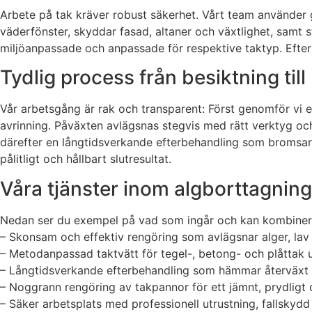
Arbete på tak kräver robust säkerhet. Vårt team använder g
väderfönster, skyddar fasad, altaner och växtlighet, samt 
miljöanpassade och anpassade för respektive taktyp. Efter 
Tydlig process från besiktning til
Vår arbetsgång är rak och transparent: Först genomför vi e
avrinning. Påväxten avlägsnas stegvis med rätt verktyg och l
därefter en långtidsverkande efterbehandling som bromsar ny 
pålitligt och hållbart slutresultat.
Våra tjänster inom algborttagnin
Nedan ser du exempel på vad som ingår och kan kombineras
– Skonsam och effektiv rengöring som avlägsnar alger, lav
– Metodanpassad taktvätt för tegel-, betong- och plåttak u
– Långtidsverkande efterbehandling som hämmar återväxt o
– Noggrann rengöring av takpannor för ett jämnt, prydligt 
– Säker arbetsplats med professionell utrustning, fallskydd 