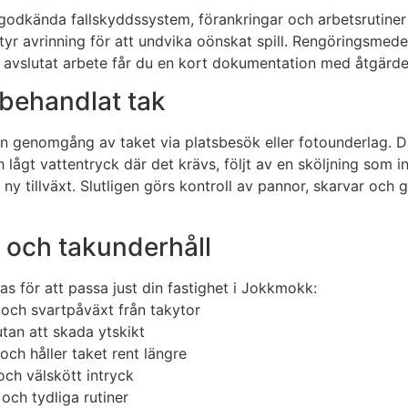
odkända fallskyddssystem, förankringar och arbetsrutiner e
styr avrinning för att undvika oönskat spill. Rengöringsmed
avslutat arbete får du en kort dokumentation med åtgärder 
l behandlat tak
n genomgång av taket via platsbesök eller fotounderlag. Dä
ågt vattentryck där det krävs, följt av en sköljning som int
tillväxt. Slutligen görs kontroll av pannor, skarvar och gen
g och takunderhåll
 för att passa just din fastighet i Jokkmokk:
 och svartpåväxt från takytor
tan att skada ytskikt
ch håller taket rent längre
och välskött intryck
och tydliga rutiner