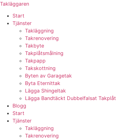
Skip
Takläggaren
to
Start
content
Tjänster
Takläggning
Takrenovering
Takbyte
Takplåtsmålning
Takpapp
Takskottning
Byten av Garagetak
Byta Eternittak
Lägga Shingeltak
Lägga Bandtäckt Dubbelfalsat Takplåt
Blogg
Start
Tjänster
Takläggning
Takrenovering