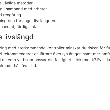
alvänliga metoder
ing i samband med arbetet
ad rengöring
ing och förlänger livslängden
ehandlat, färdigt tak
e livslängd
ning med återkommande kontroller minskar du risken för fuk
Vi rekommenderar en lättare översyn årligen samt mer omf
ll du veta vad som passar din fastighet i Jokkmokk? Fyll i 
akunderhåll över tid.