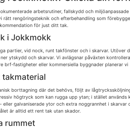
 dokumenterade arbetsrutiner, fallskydd och miljöanpassa
r vi rätt rengöringsteknik och efterbehandling som förebygg
kommendation för just ditt tak.
ak i Jokkmokk
iga partier, vid nock, runt takfönster och i skarvar. Utöver
 ner ytskydd och skarvar. Vi avlägsnar påväxten kontrollera
e brf-fastigheter eller kommersiella byggnader planerar vi a
 takmaterial
nisk borttagning där det behövs, följt av lågtryckssköljni
essiv högtryck som kan rugga upp ytan; i stället används 
 eller galvaniserade ytor och extra noggrannhet i skarvar o
et är alltid ett rent tak utan skador.
sta rummet