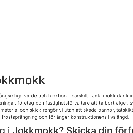
Jokkmokk
ångsiktiga värde och funktion – särskilt i Jokkmokk där kli
reningar, företag och fastighetsförvaltare att ta bort alger
erial och skick rengör vi utan att skada pannor, tätskikt e
r frostsprängning och förlänger konstruktionens livslängd.
g i Jokkmokk? Skicka din förf