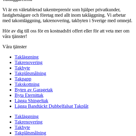
Vi är en väletablerad takentreprenör som hjälper privatkunder,
fastighetsägare och företag med allt inom takläggning. Vi arbetar
med takomläggning, takrenovering, takbyten i Sverige med omnejd.
Hör av dig till oss för en kostnadsfri offert eller för att veta mer om
våra tjänster!
Våra tjänster
Takläggning
Takrenovering
Takbyte
Takplåtsmålning
Takpapp
Takskottning
Byten av Garagetak
Byta Eternittak
Lägga Shingeltak
Lägga Bandtäckt Dubbelfalsat Takplåt
Takläggning
Takrenovering
Takbyte
Takplåtsmålning