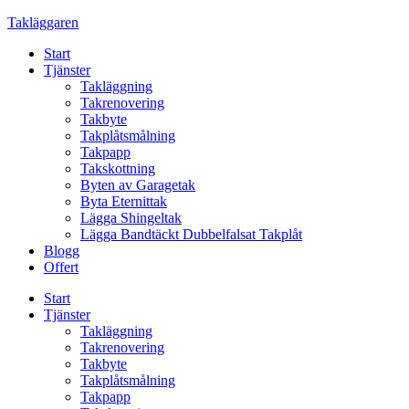
Skip
Takläggaren
to
Start
content
Tjänster
Takläggning
Takrenovering
Takbyte
Takplåtsmålning
Takpapp
Takskottning
Byten av Garagetak
Byta Eternittak
Lägga Shingeltak
Lägga Bandtäckt Dubbelfalsat Takplåt
Blogg
Offert
Start
Tjänster
Takläggning
Takrenovering
Takbyte
Takplåtsmålning
Takpapp