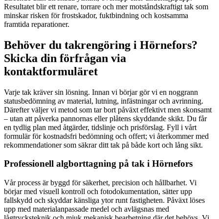
Resultatet blir ett renare, torrare och mer motståndskraftigt tak som
minskar risken för frostskador, fuktbindning och kostsamma
framtida reparationer.
Behöver du takrengöring i Hörnefors?
Skicka din förfrågan via
kontaktformuläret
Varje tak kräver sin lösning. Innan vi börjar gör vi en noggrann
statusbedömning av material, lutning, infästningar och avrinning.
Därefter väljer vi metod som tar bort påväxt effektivt men skonsamt
– utan att påverka pannornas eller plåtens skyddande skikt. Du får
en tydlig plan med åtgärder, tidslinje och prisförslag. Fyll i vårt
formulär för kostnadsfri bedömning och offert; vi återkommer med
rekommendationer som säkrar ditt tak på både kort och lång sikt.
Professionell algborttagning på tak i Hörnefors
Vår process är byggd för säkerhet, precision och hållbarhet. Vi
börjar med visuell kontroll och fotodokumentation, sätter upp
fallskydd och skyddar känsliga ytor runt fastigheten. Påväxt löses
upp med materialanpassade medel och avlägsnas med
lågtrycksteknik och mjuk mekanisk bearbetning där det behövs. Vi