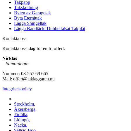
Takpapp
Takskottning
Byten av Garagetak
Byta Eternittak
Lägga Shingeltak
Lägga Bandtäckt Dubbelfalsat Takplåt
Kontakta oss
Kontakta oss idag för en fri offert.
Nicklas
–
Samordnare
Nummer: 08-557 69 665
Mail: offert@taklaggaren.nu
Integritetspolicy
Vi utför arbeten i b.la:
Stockholm,
Åkersberga,
Järfälla,
Lidingö,
Nacka,
Saltsjö-Boo,