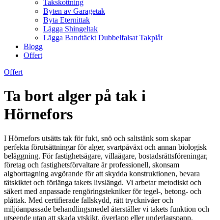
Takskottning
Byten av Garagetak
Byta Eternittak
Lägga Shingeltak
Lägga Bandtäckt Dubbelfalsat Takplåt
Blogg
Offert
Offert
Ta bort alger på tak i
Hörnefors
I Hörnefors utsätts tak för fukt, snö och saltstänk som skapar
perfekta förutsättningar för alger, svartpåväxt och annan biologisk
beläggning. För fastighetsägare, villaägare, bostadsrättsföreningar,
företag och fastighetsförvaltare är professionell, skonsam
algborttagning avgörande för att skydda konstruktionen, bevara
tätskiktet och förlänga takets livslängd. Vi arbetar metodiskt och
säkert med anpassade rengöringstekniker för tegel-, betong- och
plåttak. Med certifierade fallskydd, rätt trycknivåer och
miljöanpassade behandlingsmedel återställer vi takets funktion och
utseende utan att skada ytskikt, överlapp eller underlagspapp.