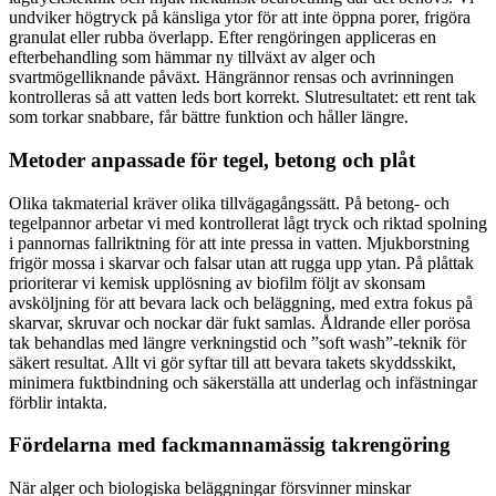
undviker högtryck på känsliga ytor för att inte öppna porer, frigöra
granulat eller rubba överlapp. Efter rengöringen appliceras en
efterbehandling som hämmar ny tillväxt av alger och
svartmögelliknande påväxt. Hängrännor rensas och avrinningen
kontrolleras så att vatten leds bort korrekt. Slutresultatet: ett rent tak
som torkar snabbare, får bättre funktion och håller längre.
Metoder anpassade för tegel, betong och plåt
Olika takmaterial kräver olika tillvägagångssätt. På betong- och
tegelpannor arbetar vi med kontrollerat lågt tryck och riktad spolning
i pannornas fallriktning för att inte pressa in vatten. Mjukborstning
frigör mossa i skarvar och falsar utan att rugga upp ytan. På plåttak
prioriterar vi kemisk upplösning av biofilm följt av skonsam
avsköljning för att bevara lack och beläggning, med extra fokus på
skarvar, skruvar och nockar där fukt samlas. Åldrande eller porösa
tak behandlas med längre verkningstid och ”soft wash”-teknik för
säkert resultat. Allt vi gör syftar till att bevara takets skyddsskikt,
minimera fuktbindning och säkerställa att underlag och infästningar
förblir intakta.
Fördelarna med fackmannamässig takrengöring
När alger och biologiska beläggningar försvinner minskar