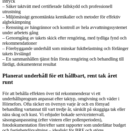
intryck
– Säker taktvätt med certifierade fallskydd och professionell
utrustning
– Miljömässigt genomtänkta kemikalier och metoder för effektiv
algbekämpning
– Rensning av hängrännor och kontroll av hela avvattningssystemet
under arbetets gång
– Genomgång av takets skick efter rengöring, med tydliga fynd och
rekommendationer
– Förebyggande underhåll som minskar fuktbelastning och förlänger
takets livslängd
– En sammanhållen tjänst från första rengöring och behandling till
färdigt, dokumenterat resultat
Planerat underhåll för ett hållbart, rent tak året
runt
För att behålla effekten över tid rekommenderar vi ett
underhållsprogram anpassat efter taktyp, omgivning och väder i
Hörnefors. Ofta räcker en översyn varje år och en förnyad
behandling vartannat till vart tredje år, särskilt på skuggiga tak eller
nära skog och kust. Vi erbjuder bokade serviceintervall,
säsongsanpassning (efter vintern eller pollenperioden),
fotodokumentation före/efter samt rapporter som underlättar budget
och fastighetsförvaltning – idealiskt för BRF och större