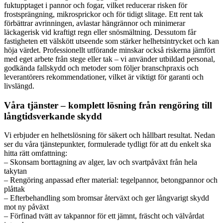
fuktupptaget i pannor och fogar, vilket reducerar risken för
frostsprängning, mikro­sprickor och för tidigt slitage. Ett rent tak
förbättrar avrinningen, avlastar hängrännor och minimerar
läckagerisk vid kraftigt regn eller snösmältning. Dessutom får
fastigheten ett välskött utseende som stärker helhetsintrycket och kan
höja värdet. Professionellt utförande minskar också riskerna jämfört
med eget arbete från stege eller tak – vi använder utbildad personal,
godkända fallskydd och metoder som följer branschpraxis och
leverantörers rekommendationer, vilket är viktigt för garanti och
livslängd.
Våra tjänster – komplett lösning från rengöring till
långtidsverkande skydd
Vi erbjuder en helhetslösning för säkert och hållbart resultat. Nedan
ser du våra tjänstepunkter, formulerade tydligt för att du enkelt ska
hitta rätt omfattning:
– Skonsam borttagning av alger, lav och svartpåväxt från hela
takytan
– Rengöring anpassad efter material: tegelpannor, betongpannor och
plåttak
– Efterbehandling som bromsar återväxt och ger långvarigt skydd
mot ny påväxt
– Förfinad tvätt av takpannor för ett jämnt, fräscht och välvårdat