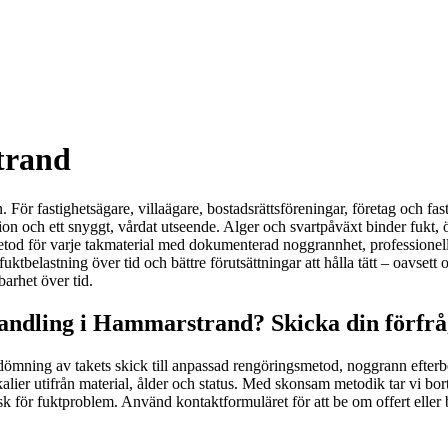
trand
n. För fastighetsägare, villaägare, bostadsrättsföreningar, företag och 
ion och ett snyggt, vårdat utseende. Alger och svartpåväxt binder fukt, 
t metod för varje takmaterial med dokumenterad noggrannhet, professione
e fuktbelastning över tid och bättre förutsättningar att hålla tätt – oavse
barhet över tid.
andling i Hammarstrand? Skicka din förfrå
edömning av takets skick till anpassad rengöringsmetod, noggrann efterbe
lier utifrån material, ålder och status. Med skonsam metodik tar vi bort
risk för fuktproblem. Använd kontaktformuläret för att be om offert elle