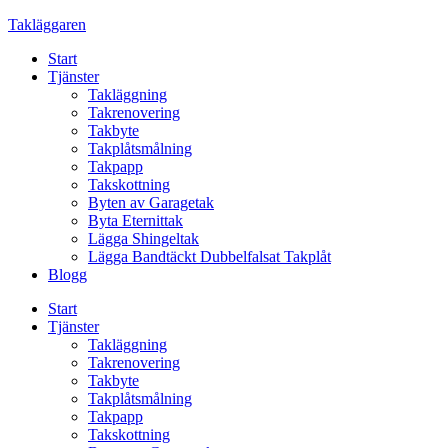
Skip
Takläggaren
to
Start
content
Tjänster
Takläggning
Takrenovering
Takbyte
Takplåtsmålning
Takpapp
Takskottning
Byten av Garagetak
Byta Eternittak
Lägga Shingeltak
Lägga Bandtäckt Dubbelfalsat Takplåt
Blogg
Start
Tjänster
Takläggning
Takrenovering
Takbyte
Takplåtsmålning
Takpapp
Takskottning