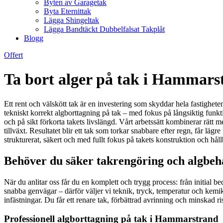
Byten av Garagetak
Byta Eternittak
Lägga Shingeltak
Lägga Bandtäckt Dubbelfalsat Takplåt
Blogg
Offert
Ta bort alger på tak i Hammars
Ett rent och välskött tak är en investering som skyddar hela fastighete
tekniskt korrekt algborttagning på tak – med fokus på långsiktig funkt
och på sikt förkorta takets livslängd. Vårt arbetssätt kombinerar rät
tillväxt. Resultatet blir ett tak som torkar snabbare efter regn, får lägr
strukturerat, säkert och med fullt fokus på takets konstruktion och håll
Behöver du säker takrengöring och algbeh
När du anlitar oss får du en komplett och trygg process: från initial b
snabba genvägar – därför väljer vi teknik, tryck, temperatur och kemika
infästningar. Du får ett renare tak, förbättrad avrinning och minskad 
Professionell algborttagning på tak i Hammarstrand