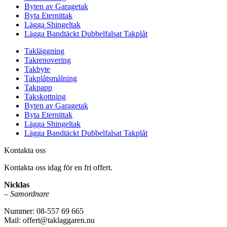
Byten av Garagetak
Byta Eternittak
Lägga Shingeltak
Lägga Bandtäckt Dubbelfalsat Takplåt
Takläggning
Takrenovering
Takbyte
Takplåtsmålning
Takpapp
Takskottning
Byten av Garagetak
Byta Eternittak
Lägga Shingeltak
Lägga Bandtäckt Dubbelfalsat Takplåt
Kontakta oss
Kontakta oss idag för en fri offert.
Nicklas
–
Samordnare
Nummer: 08-557 69 665
Mail: offert@taklaggaren.nu