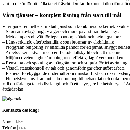
vart tredje år för att hålla taket fräscht. Du får dokumentation före/eft
Våra tjänster – komplett lösning från start till mål
Vi erbjuder en helhetsinriktad tjänst som kombinerar säkerhet, kvalitet
– Skonsam avlägsning av alger och mörk påväxt från hela takytan
– Metodanpassad tvätt för tegelpannor, plåttak och betongpannor
– Långverkande efterbehandling som bromsar ny algbildning
– Noggrann rengöring av enskilda pannor för ett jämnt, snyggt helhet
– Arbetssäker taktvätt med certifierade fallskydd och rätt maskiner
– Miljömedveten algbekämpning med effektiv, lågpåverkande kemi
– Rensning och spolning av hängrännor och stuprör för fri avrinning
– Visuell statuskontroll av tak och genomföringar efter utfört arbete
– Planerat förebyggande underhåll som minskar fukt och ökar livslän
– Helhetsleverans: från initial bedömning till behandlat och dokumente
Vill du förlänga takets livslängd och få ett snyggare helhetsintryck?
åtgärdsplan.
Kontakta oss idag!
Namn
Telefon