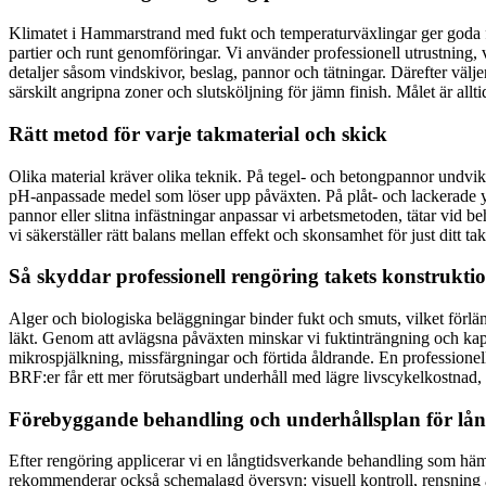
Klimatet i Hammarstrand med fukt och temperaturväxlingar ger goda fö
partier och runt genomföringar. Vi använder professionell utrustning, v
detaljer såsom vindskivor, beslag, pannor och tätningar. Därefter välje
särskilt angripna zoner och slutsköljning för jämn finish. Målet är all
Rätt metod för varje takmaterial och skick
Olika material kräver olika teknik. På tegel- och betongpannor undvi
pH-anpassade medel som löser upp påväxten. På plåt- och lackerade yt
pannor eller slitna infästningar anpassar vi arbetsmetoden, tätar vid
vi säkerställer rätt balans mellan effekt och skonsamhet för just ditt tak
Så skyddar professionell rengöring takets konstrukti
Alger och biologiska beläggningar binder fukt och smuts, vilket förlän
läkt. Genom att avlägsna påväxten minskar vi fuktinträngning och kapil
mikrospjälkning, missfärgningar och förtida åldrande. En professionell
BRF:er får ett mer förutsägbart underhåll med lägre livscykelkostnad, 
Förebyggande behandling och underhållsplan för lång
Efter rengöring applicerar vi en långtidsverkande behandling som hämma
rekommenderar också schemalagd översyn: visuell kontroll, rensning a