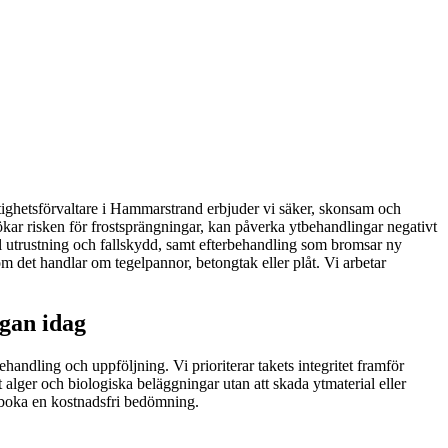
fastighetsförvaltare i Hammarstrand erbjuder vi säker, skonsam och
ökar risken för frostsprängningar, kan påverka ytbehandlingar negativt
ll utrustning och fallskydd, samt efterbehandling som bromsar ny
tt om det handlar om tegelpannor, betongtak eller plåt. Vi arbetar
gan idag
handling och uppföljning. Vi prioriterar takets integritet framför
 alger och biologiska beläggningar utan att skada ytmaterial eller
r boka en kostnadsfri bedömning.