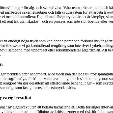
rutsättningar för alg- och svartpåväxt. Våra team arbetar lokalt och k
äl inarbetade säkerhetsrutiner och fallskyddssystem för att arbeta tryggt 
r vi metod: kontrollerat lågt till medelhögt tryck där det är lämpligt, s
tid ett rent tak utan skador – och en process som inte stör boende eller v
ker vi onödigt höga tryck som kan öppna porer och förkorta livslängden
or fokuserar vi på kontrollerad rengöring som inte river i ytbehandlin
 behov i samband med uppdraget eller rekommenderar åtgärdsplan. All be
.
on
ger torktiden efter nederbörd. Med tiden kan det leda till frostsprängni
lär sugförmåga, förbättrar vattenavrinningen och sänker den genomsnittli
t rengjord yta gör dessutom att efterföljande behandlingar – som skyddsm
samtidigt som fastighetens helhetsintryck stärks.
varigt resultat
r ny algtillväxt utan att belasta takmaterialet. Detta förlänger interv
v hängrännor och uppföljning av kritiska zoner med risk för fuktansaml