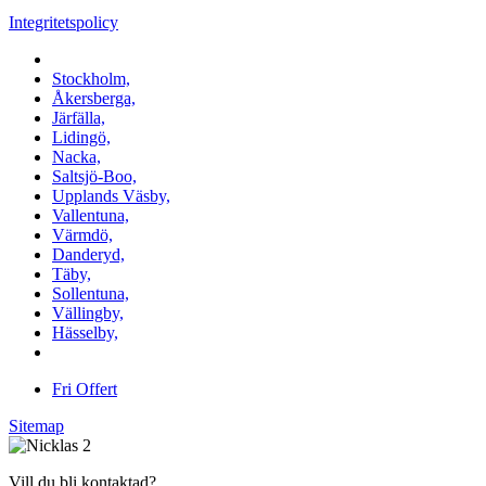
Integritetspolicy
Vi utför arbeten i b.la:
Stockholm,
Åkersberga,
Järfälla,
Lidingö,
Nacka,
Saltsjö-Boo,
Upplands Väsby,
Vallentuna,
Värmdö,
Danderyd,
Täby,
Sollentuna,
Vällingby,
Hässelby,
m.fl.
Fri Offert
Sitemap
Vill du bli kontaktad?