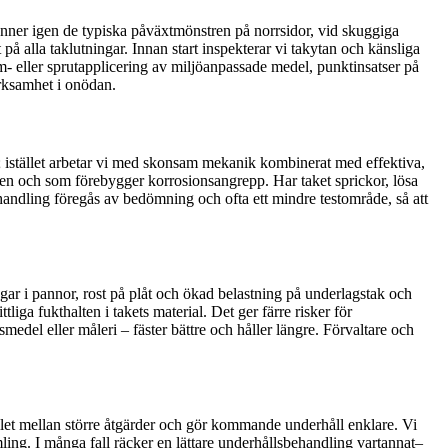
änner igen de typiska påväxtmönstren på norrsidor, vid skuggiga
på alla taklutningar. Innan start inspekterar vi takytan och känsliga
kum- eller sprutapplicering av miljöanpassade medel, punktinsatser på
erksamhet i onödan.
; istället arbetar vi med skonsam mekanik kombinerat med effektiva,
gen och som förebygger korrosionsangrepp. Har taket sprickor, lösa
handling föregås av bedömning och ofta ett mindre testområde, så att
ngar i pannor, rost på plåt och ökad belastning på underlagstak och
ga fukthalten i takets material. Det ger färre risker för
edel eller måleri – fäster bättre och håller längre. Förvaltare och
allet mellan större åtgärder och gör kommande underhåll enklare. Vi
ing. I många fall räcker en lättare underhållsbehandling vartannat–