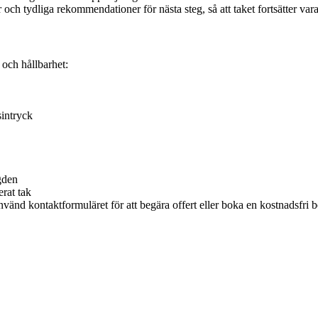
er och tydliga rekommendationer för nästa steg, så att taket fortsätter vara
 och hållbarhet:
sintryck
gden
rat tak
 Använd kontaktformuläret för att begära offert eller boka en kostnadsfr