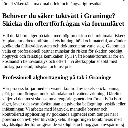
för att säkerställa maximal effekt och långvarigt resultat.
Behöver du säker taktvätt i Graninge?
Skicka din offertförfrågan via formuläret
Vill du få bort alger på taket med hög precision och minimala risker?
Vi planerar arbetet utifrån takets lutning, höjd och material, använder
godkända fallskyddssystem och dokumenterar varje steg. Genom att
välja en professionell partner minskar du risken för skador, onödigt
högtryck och felaktiga kemikalier. Fyll i vårt kontaktformulär för en
kostnadsfri behovsanalys och offert – vi återkopplar snabbt med
förslag på metod, tidsplan och fast pris.
Professionell algborttagning på tak i Graninge
Vår process börjar med en visuell kontroll av takets skick: panna,
plåt, genomföringar, nock, ränndalar och vattenavrinning. Därefter
väljer vi den mest skonsamma rengöringsmetoden för att lyfta bort
alger, lavar och svartpåväxt utan att påverka beläggning, ytskikt eller
infästningar. Vi arbetar med lågtryck, manuella borstar och
kontrollerad applicering av godkända algmedel som tränger ner i
porerna och avbryter tillväxtcykeln. Rengöringen kombineras med
skyddsåtgärder för omgivande växtlighet och noggrann avspärrning