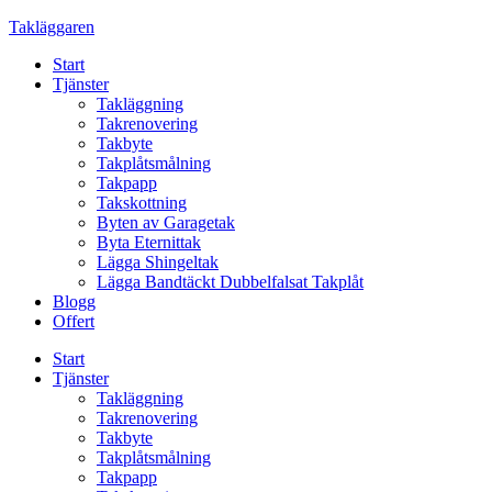
Skip
Takläggaren
to
Start
content
Tjänster
Takläggning
Takrenovering
Takbyte
Takplåtsmålning
Takpapp
Takskottning
Byten av Garagetak
Byta Eternittak
Lägga Shingeltak
Lägga Bandtäckt Dubbelfalsat Takplåt
Blogg
Offert
Start
Tjänster
Takläggning
Takrenovering
Takbyte
Takplåtsmålning
Takpapp