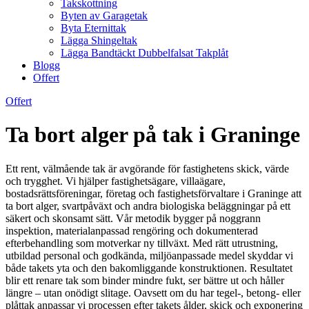
Takskottning
Byten av Garagetak
Byta Eternittak
Lägga Shingeltak
Lägga Bandtäckt Dubbelfalsat Takplåt
Blogg
Offert
Offert
Ta bort alger på tak i Graninge
Ett rent, välmående tak är avgörande för fastighetens skick, värde
och trygghet. Vi hjälper fastighetsägare, villaägare,
bostadsrättsföreningar, företag och fastighetsförvaltare i Graninge att
ta bort alger, svartpåväxt och andra biologiska beläggningar på ett
säkert och skonsamt sätt. Vår metodik bygger på noggrann
inspektion, materialanpassad rengöring och dokumenterad
efterbehandling som motverkar ny tillväxt. Med rätt utrustning,
utbildad personal och godkända, miljöanpassade medel skyddar vi
både takets yta och den bakomliggande konstruktionen. Resultatet
blir ett renare tak som binder mindre fukt, ser bättre ut och håller
längre – utan onödigt slitage. Oavsett om du har tegel-, betong- eller
plåttak anpassar vi processen efter takets ålder, skick och exponering