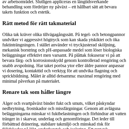
av arbetsområdet. Slutligen appliceras en långtidsverkande
behandling som fördröjer ny påväxt – ett hållbart sätt att bevara
takets funktion och estetik.
Rätt metod för rätt takmaterial
Olika tak kräver olika tillvägagångssätt. På tegel- och betongpannor
undviker vi aggressivt högtryck som kan skada ytskiktet och öka
fuktinträngningen. I stället använder vi tryckjusterad sköljning,
mekanisk borstring och pH-anpassade medel som löser biologiska
beläggningar effektivt men varsamt. På plåttak fokuserar vi på att
bevara färg- och korrosionsskydd genom kontrollerad rengöring och
snabb avspolning. Har taket porösa ytor eller äldre pannor anpassar
vi dosering, kontakttid och verktyg för att undvika flagning och
sprickbildning. Målet är alltid detsamma: maximal rengöring med
minimal påverkan på materialet.
Renare tak som håller längre
Alger och svartpåväxt binder fukt och smuts, vilket påskyndar
nedbrytning, frostskador och missfärgningar. Genom att avlägsna
beläggningarna minskar vi fuktbelastningen och förhindrar att vatten
tränger in i skarvar, underlag och genomföringar. Det leder till
förbättrad dränering, stabilare takmiljö och minskad risk för