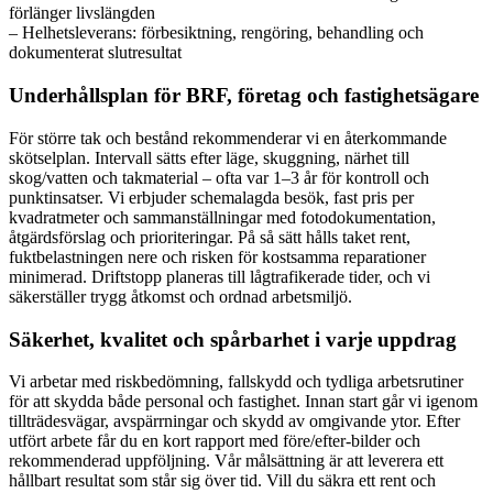
förlänger livslängden
– Helhetsleverans: förbesiktning, rengöring, behandling och
dokumenterat slutresultat
Underhållsplan för BRF, företag och fastighetsägare
För större tak och bestånd rekommenderar vi en återkommande
skötselplan. Intervall sätts efter läge, skuggning, närhet till
skog/vatten och takmaterial – ofta var 1–3 år för kontroll och
punktinsatser. Vi erbjuder schemalagda besök, fast pris per
kvadratmeter och sammanställningar med fotodokumentation,
åtgärdsförslag och prioriteringar. På så sätt hålls taket rent,
fuktbelastningen nere och risken för kostsamma reparationer
minimerad. Driftstopp planeras till lågtrafikerade tider, och vi
säkerställer trygg åtkomst och ordnad arbetsmiljö.
Säkerhet, kvalitet och spårbarhet i varje uppdrag
Vi arbetar med riskbedömning, fallskydd och tydliga arbetsrutiner
för att skydda både personal och fastighet. Innan start går vi igenom
tillträdesvägar, avspärrningar och skydd av omgivande ytor. Efter
utfört arbete får du en kort rapport med före/efter-bilder och
rekommenderad uppföljning. Vår målsättning är att leverera ett
hållbart resultat som står sig över tid. Vill du säkra ett rent och