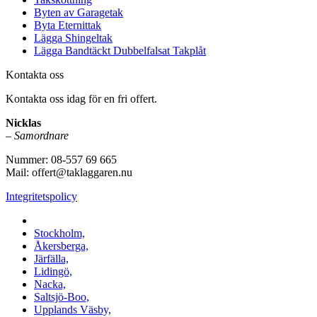
Byten av Garagetak
Byta Eternittak
Lägga Shingeltak
Lägga Bandtäckt Dubbelfalsat Takplåt
Kontakta oss
Kontakta oss idag för en fri offert.
Nicklas
–
Samordnare
Nummer: 08-557 69 665
Mail: offert@taklaggaren.nu
Integritetspolicy
Vi utför arbeten i b.la:
Stockholm,
Åkersberga,
Järfälla,
Lidingö,
Nacka,
Saltsjö-Boo,
Upplands Väsby,