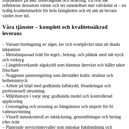
följdskador på läkt, underlagstak och isolering. Ett rent tak
reflekterar dessutom värme och ser omedelbart mer välvårdat ut – en
tydlig kvalitetsmarkör för hela fastigheten och ett sätt att bevara
värdet över tid.
Våra tjänster – komplett och kvalitetssäkrad
leverans
– Varsam borttagning av alger, lav och svartpåväxt utan att skada
takpannor
– Metodanpassad tvätt för tegel-, betong- och plåttak med rätt tryck
och verktyg
– Långtidsverkande algskydd som hämmar återväxt och håller taket
fräschare
– Noggrann pannrengöring som återställer kulör, struktur och
helhetsintryck
– Arbete på höjd med godkända fallskydd, förankringar och
professionell utrustning
– Miljöhänsyn i varje steg: godkända medel och kontrollerad
applicering
– Genomgång och rensning av hängrännor och stuprör för fri
vattenavrinning
– Visuell statuskontroll av taktäckning, genomföringar och beslag
efter tvätt
– Planerade serviceintervaller som minskar fuktbindning och