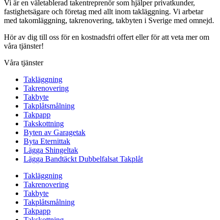
Vi är en väletablerad takentreprenör som hjälper privatkunder,
fastighetsägare och företag med allt inom takläggning. Vi arbetar
med takomläggning, takrenovering, takbyten i Sverige med omnejd.
Hör av dig till oss för en kostnadsfri offert eller för att veta mer om
våra tjänster!
Våra tjänster
Takläggning
Takrenovering
Takbyte
Takplåtsmålning
Takpapp
Takskottning
Byten av Garagetak
Byta Eternittak
Lägga Shingeltak
Lägga Bandtäckt Dubbelfalsat Takplåt
Takläggning
Takrenovering
Takbyte
Takplåtsmålning
Takpapp
Takskottning