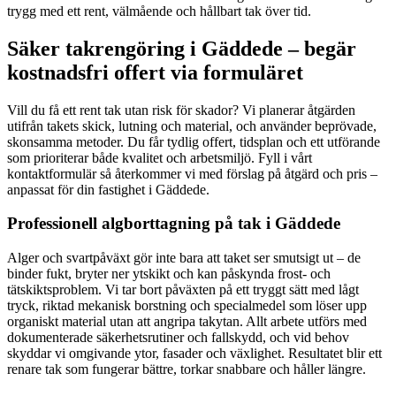
trygg med ett rent, välmående och hållbart tak över tid.
Säker takrengöring i Gäddede – begär
kostnadsfri offert via formuläret
Vill du få ett rent tak utan risk för skador? Vi planerar åtgärden
utifrån takets skick, lutning och material, och använder beprövade,
skonsamma metoder. Du får tydlig offert, tidsplan och ett utförande
som prioriterar både kvalitet och arbetsmiljö. Fyll i vårt
kontaktformulär så återkommer vi med förslag på åtgärd och pris –
anpassat för din fastighet i Gäddede.
Professionell algborttagning på tak i Gäddede
Alger och svartpåväxt gör inte bara att taket ser smutsigt ut – de
binder fukt, bryter ner ytskikt och kan påskynda frost- och
tätskiktsproblem. Vi tar bort påväxten på ett tryggt sätt med lågt
tryck, riktad mekanisk borstning och specialmedel som löser upp
organiskt material utan att angripa takytan. Allt arbete utförs med
dokumenterade säkerhetsrutiner och fallskydd, och vid behov
skyddar vi omgivande ytor, fasader och växlighet. Resultatet blir ett
renare tak som fungerar bättre, torkar snabbare och håller längre.