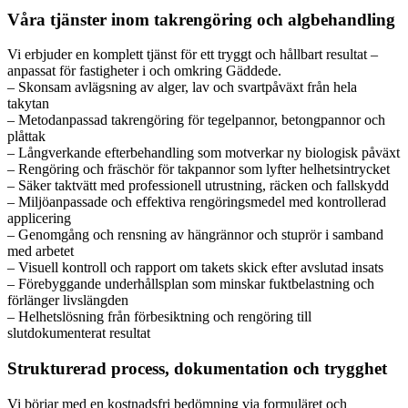
Våra tjänster inom takrengöring och algbehandling
Vi erbjuder en komplett tjänst för ett tryggt och hållbart resultat –
anpassat för fastigheter i och omkring Gäddede.
– Skonsam avlägsning av alger, lav och svartpåväxt från hela
takytan
– Metodanpassad takrengöring för tegelpannor, betongpannor och
plåttak
– Långverkande efterbehandling som motverkar ny biologisk påväxt
– Rengöring och fräschör för takpannor som lyfter helhetsintrycket
– Säker taktvätt med professionell utrustning, räcken och fallskydd
– Miljöanpassade och effektiva rengöringsmedel med kontrollerad
applicering
– Genomgång och rensning av hängrännor och stuprör i samband
med arbetet
– Visuell kontroll och rapport om takets skick efter avslutad insats
– Förebyggande underhållsplan som minskar fuktbelastning och
förlänger livslängden
– Helhetslösning från förbesiktning och rengöring till
slutdokumenterat resultat
Strukturerad process, dokumentation och trygghet
Vi börjar med en kostnadsfri bedömning via formuläret och