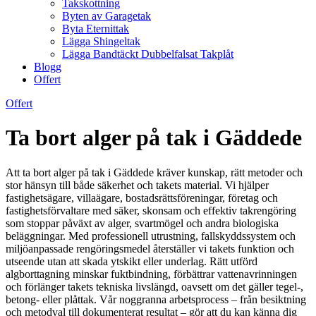
Takskottning
Byten av Garagetak
Byta Eternittak
Lägga Shingeltak
Lägga Bandtäckt Dubbelfalsat Takplåt
Blogg
Offert
Offert
Ta bort alger på tak i Gäddede
Att ta bort alger på tak i Gäddede kräver kunskap, rätt metoder och
stor hänsyn till både säkerhet och takets material. Vi hjälper
fastighetsägare, villaägare, bostadsrättsföreningar, företag och
fastighetsförvaltare med säker, skonsam och effektiv takrengöring
som stoppar påväxt av alger, svartmögel och andra biologiska
beläggningar. Med professionell utrustning, fallskyddssystem och
miljöanpassade rengöringsmedel återställer vi takets funktion och
utseende utan att skada ytskikt eller underlag. Rätt utförd
algborttagning minskar fuktbindning, förbättrar vattenavrinningen
och förlänger takets tekniska livslängd, oavsett om det gäller tegel-,
betong- eller plåttak. Vår noggranna arbetsprocess – från besiktning
och metodval till dokumenterat resultat – gör att du kan känna dig