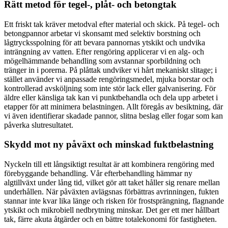
Rätt metod för tegel-, plåt- och betongtak
Ett friskt tak kräver metodval efter material och skick. På tegel- och
betongpannor arbetar vi skonsamt med selektiv borstning och
lågtrycksspolning för att bevara pannornas ytskikt och undvika
inträngning av vatten. Efter rengöring applicerar vi en alg- och
mögelhämmande behandling som avstannar sporbildning och
tränger in i porerna. På plåttak undviker vi hårt mekaniskt slitage; i
stället använder vi anpassade rengöringsmedel, mjuka borstar och
kontrollerad avsköljning som inte stör lack eller galvanisering. För
äldre eller känsliga tak kan vi punktbehandla och dela upp arbetet i
etapper för att minimera belastningen. Allt föregås av besiktning, där
vi även identifierar skadade pannor, slitna beslag eller fogar som kan
påverka slutresultatet.
Skydd mot ny påväxt och minskad fuktbelastning
Nyckeln till ett långsiktigt resultat är att kombinera rengöring med
förebyggande behandling. Vår efterbehandling hämmar ny
algtillväxt under lång tid, vilket gör att taket håller sig renare mellan
underhållen. När påväxten avlägsnas förbättras avrinningen, fukten
stannar inte kvar lika länge och risken för frostsprängning, flagnande
ytskikt och mikrobiell nedbrytning minskar. Det ger ett mer hållbart
tak, färre akuta åtgärder och en bättre totalekonomi för fastigheten.