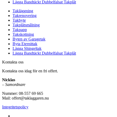
Lägga Bandtäckt Dubbelfalsat Takplåt
Takläggning
Takrenovering
Takbyte
Takplåtsmålning
Takpapp
Takskottning
Byten av Garagetak
Byta Eternittak
Lägga Shingeltak
Lägga Bandtäckt Dubbelfalsat Takplåt
Kontakta oss
Kontakta oss idag för en fri offert.
Nicklas
–
Samordnare
Nummer: 08-557 69 665
Mail: offert@taklaggaren.nu
Integritetspolicy
Vi utför arbeten i b.la: