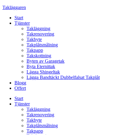
Skip
Takläggaren
to
Start
content
Tjänster
Takläggning
Takrenovering
Takbyte
Takplåtsmålning
Takpapp
Takskottning
Byten av Garagetak
Byta Eternittak
Lägga Shingeltak
Lägga Bandtäckt Dubbelfalsat Takplåt
Blogg
Offert
Start
Tjänster
Takläggning
Takrenovering
Takbyte
Takplåtsmålning
Takpapp