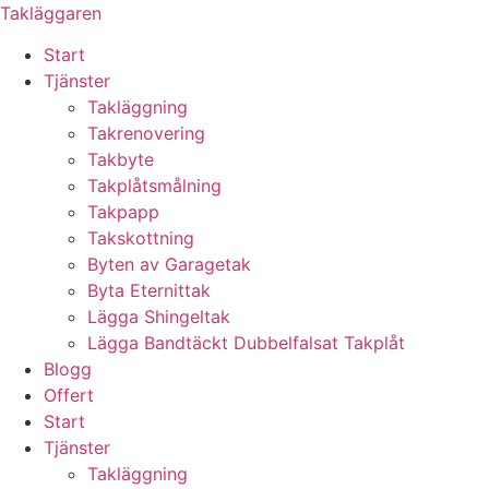
Skip
Takläggaren
to
Start
content
Tjänster
Takläggning
Takrenovering
Takbyte
Takplåtsmålning
Takpapp
Takskottning
Byten av Garagetak
Byta Eternittak
Lägga Shingeltak
Lägga Bandtäckt Dubbelfalsat Takplåt
Blogg
Offert
Start
Tjänster
Takläggning