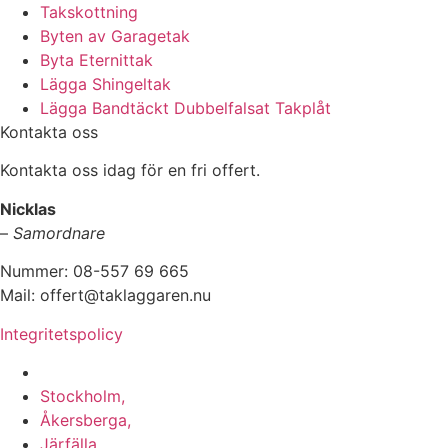
Takskottning
Byten av Garagetak
Byta Eternittak
Lägga Shingeltak
Lägga Bandtäckt Dubbelfalsat Takplåt
Kontakta oss
Kontakta oss idag för en fri offert.
Nicklas
–
Samordnare
Nummer: 08-557 69 665
Mail: offert@taklaggaren.nu
Integritetspolicy
Vi utför arbeten i b.la:
Stockholm,
Åkersberga,
Järfälla,