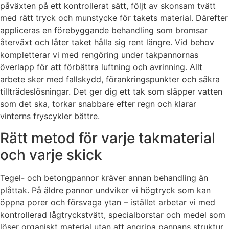
påväxten på ett kontrollerat sätt, följt av skonsam tvätt
med rätt tryck och munstycke för takets material. Därefter
appliceras en förebyggande behandling som bromsar
återväxt och låter taket hålla sig rent längre. Vid behov
kompletterar vi med rengöring under takpannornas
överlapp för att förbättra luftning och avrinning. Allt
arbete sker med fallskydd, förankringspunkter och säkra
tillträdeslösningar. Det ger dig ett tak som släpper vatten
som det ska, torkar snabbare efter regn och klarar
vinterns fryscykler bättre.
Rätt metod för varje takmaterial
och varje skick
Tegel- och betongpannor kräver annan behandling än
plåttak. På äldre pannor undviker vi högtryck som kan
öppna porer och försvaga ytan – istället arbetar vi med
kontrollerad lågtryckstvätt, specialborstar och medel som
löser organiskt material utan att angripa pannans struktur.