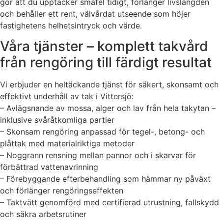
gör att du upptäcker småfel tidigt, förlänger livslängden
och behåller ett rent, välvårdat utseende som höjer
fastighetens helhetsintryck och värde.
Våra tjänster – komplett takvård
från rengöring till färdigt resultat
Vi erbjuder en heltäckande tjänst för säkert, skonsamt och
effektivt underhåll av tak i Vittersjö:
– Avlägsnande av mossa, alger och lav från hela takytan –
inklusive svåråtkomliga partier
– Skonsam rengöring anpassad för tegel-, betong- och
plåttak med materialriktiga metoder
– Noggrann rensning mellan pannor och i skarvar för
förbättrad vattenavrinning
– Förebyggande efterbehandling som hämmar ny påväxt
och förlänger rengöringseffekten
– Taktvätt genomförd med certifierad utrustning, fallskydd
och säkra arbetsrutiner