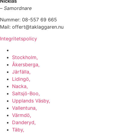
Nicklas
–
Samordnare
Nummer: 08-557 69 665
Mail: offert@taklaggaren.nu
Integritetspolicy
Vi utför arbeten i b.la:
Stockholm,
Åkersberga,
Järfälla,
Lidingö,
Nacka,
Saltsjö-Boo,
Upplands Väsby,
Vallentuna,
Värmdö,
Danderyd,
Täby,