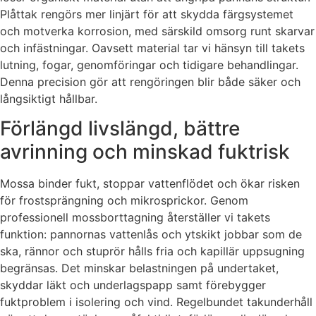
Plåttak rengörs mer linjärt för att skydda färgsystemet
och motverka korrosion, med särskild omsorg runt skarvar
och infästningar. Oavsett material tar vi hänsyn till takets
lutning, fogar, genomföringar och tidigare behandlingar.
Denna precision gör att rengöringen blir både säker och
långsiktigt hållbar.
Förlängd livslängd, bättre
avrinning och minskad fuktrisk
Mossa binder fukt, stoppar vattenflödet och ökar risken
för frostsprängning och mikro­sprickor. Genom
professionell mossborttagning återställer vi takets
funktion: pannornas vattenlås och ytskikt jobbar som de
ska, rännor och stuprör hålls fria och kapillär uppsugning
begränsas. Det minskar belastningen på undertaket,
skyddar läkt och underlagspapp samt förebygger
fuktproblem i isolering och vind. Regelbundet takunderhåll