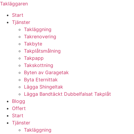
Skip
Takläggaren
to
Start
content
Tjänster
Takläggning
Takrenovering
Takbyte
Takplåtsmålning
Takpapp
Takskottning
Byten av Garagetak
Byta Eternittak
Lägga Shingeltak
Lägga Bandtäckt Dubbelfalsat Takplåt
Blogg
Offert
Start
Tjänster
Takläggning