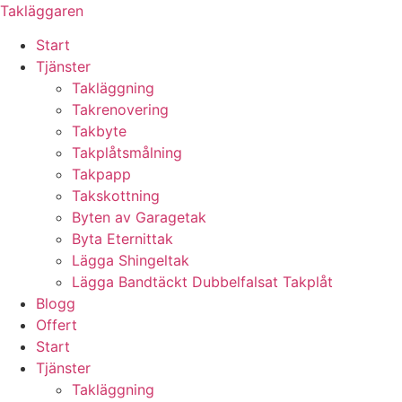
Skip
Takläggaren
to
Start
content
Tjänster
Takläggning
Takrenovering
Takbyte
Takplåtsmålning
Takpapp
Takskottning
Byten av Garagetak
Byta Eternittak
Lägga Shingeltak
Lägga Bandtäckt Dubbelfalsat Takplåt
Blogg
Offert
Start
Tjänster
Takläggning