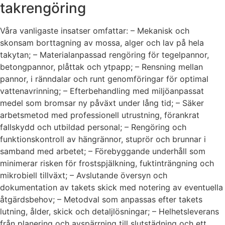
takrengöring
Våra vanligaste insatser omfattar: – Mekanisk och
skonsam borttagning av mossa, alger och lav på hela
takytan; – Materialanpassad rengöring för tegelpannor,
betongpannor, plåttak och ytpapp; – Rensning mellan
pannor, i ränndalar och runt genomföringar för optimal
vattenavrinning; – Efterbehandling med miljöanpassat
medel som bromsar ny påväxt under lång tid; – Säker
arbetsmetod med professionell utrustning, förankrat
fallskydd och utbildad personal; – Rengöring och
funktionskontroll av hängrännor, stuprör och brunnar i
samband med arbetet; – Förebyggande underhåll som
minimerar risken för frostspjälkning, fuktinträngning och
mikrobiell tillväxt; – Avslutande översyn och
dokumentation av takets skick med notering av eventuella
åtgärdsbehov; – Metodval som anpassas efter takets
lutning, ålder, skick och detaljlösningar; – Helhetsleverans
från planering och avspärrning till slutstädning och ett