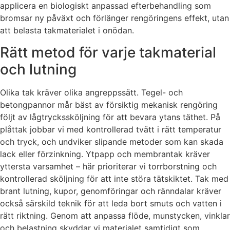
applicera en biologiskt anpassad efterbehandling som
bromsar ny påväxt och förlänger rengöringens effekt, utan
att belasta takmaterialet i onödan.
Rätt metod för varje takmaterial
och lutning
Olika tak kräver olika angreppssätt. Tegel- och
betongpannor mår bäst av försiktig mekanisk rengöring
följt av lågtryckssköljning för att bevara ytans täthet. På
plåttak jobbar vi med kontrollerad tvätt i rätt temperatur
och tryck, och undviker slipande metoder som kan skada
lack eller förzinkning. Ytpapp och membrantak kräver
yttersta varsamhet – här prioriterar vi torrborstning och
kontrollerad sköljning för att inte störa tätskiktet. Tak med
brant lutning, kupor, genomföringar och ränndalar kräver
också särskild teknik för att leda bort smuts och vatten i
rätt riktning. Genom att anpassa flöde, munstycken, vinklar
och belastning skyddar vi materialet samtidigt som