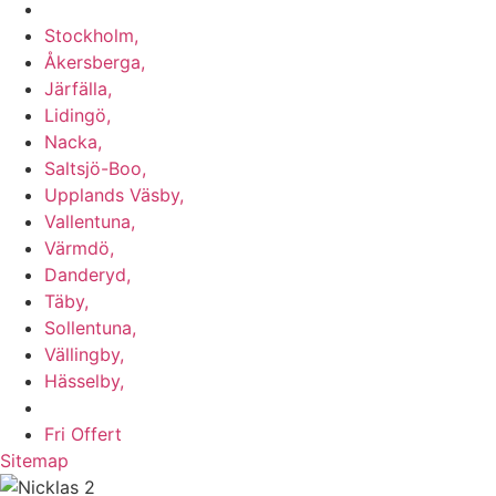
Vi utför arbeten i b.la:
Stockholm,
Åkersberga,
Järfälla,
Lidingö,
Nacka,
Saltsjö-Boo,
Upplands Väsby,
Vallentuna,
Värmdö,
Danderyd,
Täby,
Sollentuna,
Vällingby,
Hässelby,
m.fl.
Fri Offert
Sitemap