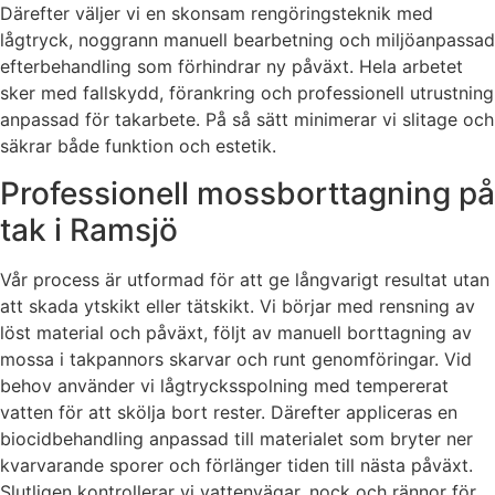
Därefter väljer vi en skonsam rengöringsteknik med
lågtryck, noggrann manuell bearbetning och miljöanpassad
efterbehandling som förhindrar ny påväxt. Hela arbetet
sker med fallskydd, förankring och professionell utrustning
anpassad för takarbete. På så sätt minimerar vi slitage och
säkrar både funktion och estetik.
Professionell mossborttagning på
tak i Ramsjö
Vår process är utformad för att ge långvarigt resultat utan
att skada ytskikt eller tätskikt. Vi börjar med rensning av
löst material och påväxt, följt av manuell borttagning av
mossa i takpannors skarvar och runt genomföringar. Vid
behov använder vi lågtrycksspolning med tempererat
vatten för att skölja bort rester. Därefter appliceras en
biocidbehandling anpassad till materialet som bryter ner
kvarvarande sporer och förlänger tiden till nästa påväxt.
Slutligen kontrollerar vi vattenvägar, nock och rännor för