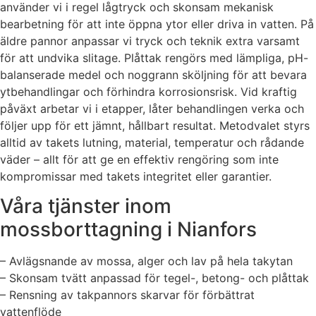
använder vi i regel lågtryck och skonsam mekanisk
bearbetning för att inte öppna ytor eller driva in vatten. På
äldre pannor anpassar vi tryck och teknik extra varsamt
för att undvika slitage. Plåttak rengörs med lämpliga, pH-
balanserade medel och noggrann sköljning för att bevara
ytbehandlingar och förhindra korrosionsrisk. Vid kraftig
påväxt arbetar vi i etapper, låter behandlingen verka och
följer upp för ett jämnt, hållbart resultat. Metodvalet styrs
alltid av takets lutning, material, temperatur och rådande
väder – allt för att ge en effektiv rengöring som inte
kompromissar med takets integritet eller garantier.
Våra tjänster inom
mossborttagning i Nianfors
– Avlägsnande av mossa, alger och lav på hela takytan
– Skonsam tvätt anpassad för tegel-, betong- och plåttak
– Rensning av takpannors skarvar för förbättrat
vattenflöde