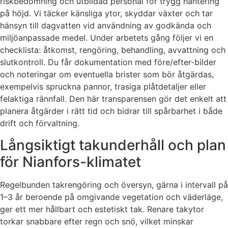
riskbedömning och utbildad personal för trygg hantering
på höjd. Vi täcker känsliga ytor, skyddar växter och tar
hänsyn till dagvatten vid användning av godkända och
miljöanpassade medel. Under arbetets gång följer vi en
checklista: åtkomst, rengöring, behandling, avvattning och
slutkontroll. Du får dokumentation med före/efter-bilder
och noteringar om eventuella brister som bör åtgärdas,
exempelvis spruckna pannor, trasiga plåtdetaljer eller
felaktiga rännfall. Den här transparensen gör det enkelt att
planera åtgärder i rätt tid och bidrar till spårbarhet i både
drift och förvaltning.
Långsiktigt takunderhåll och plan
för Nianfors-klimatet
Regelbunden takrengöring och översyn, gärna i intervall på
1–3 år beroende på omgivande vegetation och väderläge,
ger ett mer hållbart och estetiskt tak. Renare takytor
torkar snabbare efter regn och snö, vilket minskar