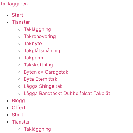
Skip
Takläggaren
to
Start
content
Tjänster
Takläggning
Takrenovering
Takbyte
Takplåtsmålning
Takpapp
Takskottning
Byten av Garagetak
Byta Eternittak
Lägga Shingeltak
Lägga Bandtäckt Dubbelfalsat Takplåt
Blogg
Offert
Start
Tjänster
Takläggning