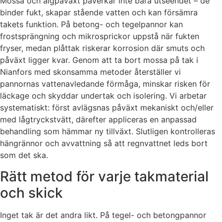
Mossa och algpåväxt påverkar inte bara utseendet – de
binder fukt, skapar stående vatten och kan försämra
takets funktion. På betong- och tegelpannor kan
frostsprängning och mikro­sprickor uppstå när fukten
fryser, medan plåttak riskerar korrosion där smuts och
påväxt ligger kvar. Genom att ta bort mossa på tak i
Nianfors med skonsamma metoder återställer vi
pannornas vattenavledande förmåga, minskar risken för
läckage och skyddar undertak och isolering. Vi arbetar
systematiskt: först avlägsnas påväxt mekaniskt och/eller
med lågtryckstvätt, därefter appliceras en anpassad
behandling som hämmar ny tillväxt. Slutligen kontrolleras
hängrännor och avvattning så att regnvattnet leds bort
som det ska.
Rätt metod för varje takmaterial
och skick
Inget tak är det andra likt. På tegel- och betongpannor