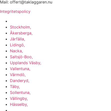
Mail: offert@taklaggaren.nu
Integritetspolicy
Vi utför arbeten i b.la:
Stockholm,
Åkersberga,
Järfälla,
Lidingö,
Nacka,
Saltsjö-Boo,
Upplands Väsby,
Vallentuna,
Värmdö,
Danderyd,
Täby,
Sollentuna,
Vällingby,
Hässelby,
m.fl.