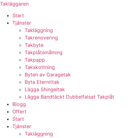
Skip
Takläggaren
to
Start
content
Tjänster
Takläggning
Takrenovering
Takbyte
Takplåtsmålning
Takpapp
Takskottning
Byten av Garagetak
Byta Eternittak
Lägga Shingeltak
Lägga Bandtäckt Dubbelfalsat Takplåt
Blogg
Offert
Start
Tjänster
Takläggning