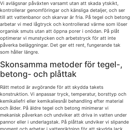
Vi avlägsnar påväxten varsamt utan att skada ytskikt,
kontrollerar genomföringar och känsliga detaljer, och ser
till att vattenbanor och skarvar är fria. På tegel och betong
arbetar vi med lågtryck och kontrollerad värme som löser
organisk smuts utan att öppna porer i onödan. På plåt
optimerar vi munstycken och arbetstryck för att inte
påverka beläggningar. Det ger ett rent, fungerande tak
som håller längre.
Skonsamma metoder för tegel-,
betong- och plåttak
Rätt metod är avgörande för att skydda takets
konstruktion. Vi anpassar tryck, temperatur, borsttyp och
kemikaliefri eller kemikaliesnål behandling efter material
och ålder. På äldre tegel och betong minimerar vi
mekanisk påverkan och undviker att driva in vatten under
pannor eller i underlagstak. På plåttak undviker vi slipande
moment och arbetar i vattenriktning för att skydda lack