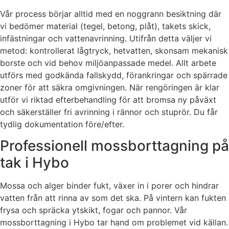
Vår process börjar alltid med en noggrann besiktning där
vi bedömer material (tegel, betong, plåt), takets skick,
infästningar och vattenavrinning. Utifrån detta väljer vi
metod: kontrollerat lågtryck, hetvatten, skonsam mekanisk
borste och vid behov miljöanpassade medel. Allt arbete
utförs med godkända fallskydd, förankringar och spärrade
zoner för att säkra omgivningen. När rengöringen är klar
utför vi riktad efterbehandling för att bromsa ny påväxt
och säkerställer fri avrinning i rännor och stuprör. Du får
tydlig dokumentation före/efter.
Professionell mossborttagning på
tak i Hybo
Mossa och alger binder fukt, växer in i porer och hindrar
vatten från att rinna av som det ska. På vintern kan fukten
frysa och spräcka ytskikt, fogar och pannor. Vår
mossborttagning i Hybo tar hand om problemet vid källan.