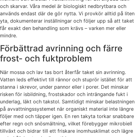
och skarvar. Våra medel är biologiskt nedbrytbara och
används endast där de gör nytta. Vi provkör alltid på liten
yta, dokumenterar inställningar och följer upp så att taket
får exakt den behandling som krävs – varken mer eller
mindre.
Förbättrad avrinning och färre
frost- och fuktproblem
När mossa och lav tas bort återfår taket sin avrinning.
Vatten leds effektivt till rännor och stuprör istället för att
stanna i skrevor, under pannor eller i porer. Det minskar
risken för isbildning, frostskador och inträngande fukt i
underlag, läkt och takstol. Samtidigt minskar belastningen
på avvattningssystemet när organiskt material inte längre
följer med och täpper igen. En ren takyta torkar snabbare
efter regn och snösmältning, vilket förebygger mikrobiell
tillväxt och bidrar till ett friskare inomhusklimat och lägre