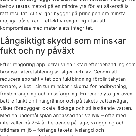
behov testas metod på en mindre yta för att säkerställa
rätt resultat. Allt vi gör bygger på principen om minsta
möjliga påverkan – effektiv rengöring utan att
kompromissa med materialets integritet.
Långsiktigt skydd som minskar
fukt och ny påväxt
Efter rengöring applicerar vi en riktad efterbehandling som
bromsar återetablering av alger och lav. Genom att
reducera sporaktivitet och fuktbindning förblir takytan
torrare, vilket i sin tur minskar riskerna för nedbrytning,
frostsprängning och missfärgning. En renare yta ger även
bättre funktion i hängrännor och på takets vattenvägar,
vilket förebygger lokala läckage och stillastående vatten.
Med en underhållsplan anpassad för Vallvik – ofta med
intervaller på 2–4 år beroende på läge, skuggning och
trädnära miljö – förlängs takets livslängd och