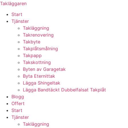
Skip
Takläggaren
to
Start
content
Tjänster
Takläggning
Takrenovering
Takbyte
Takplåtsmålning
Takpapp
Takskottning
Byten av Garagetak
Byta Eternittak
Lägga Shingeltak
Lägga Bandtäckt Dubbelfalsat Takplåt
Blogg
Offert
Start
Tjänster
Takläggning