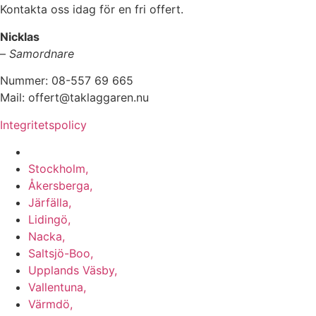
Kontakta oss idag för en fri offert.
Nicklas
–
Samordnare
Nummer: 08-557 69 665
Mail: offert@taklaggaren.nu
Integritetspolicy
Vi utför arbeten i b.la:
Stockholm,
Åkersberga,
Järfälla,
Lidingö,
Nacka,
Saltsjö-Boo,
Upplands Väsby,
Vallentuna,
Värmdö,