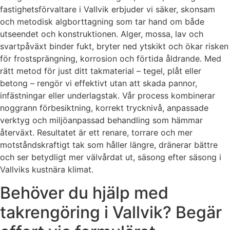
fastighetsförvaltare i Vallvik erbjuder vi säker, skonsam
och metodisk algborttagning som tar hand om både
utseendet och konstruktionen. Alger, mossa, lav och
svartpåväxt binder fukt, bryter ned ytskikt och ökar risken
för frostsprängning, korrosion och förtida åldrande. Med
rätt metod för just ditt takmaterial – tegel, plåt eller
betong – rengör vi effektivt utan att skada pannor,
infästningar eller underlagstak. Vår process kombinerar
noggrann förbesiktning, korrekt trycknivå, anpassade
verktyg och miljöanpassad behandling som hämmar
återväxt. Resultatet är ett renare, torrare och mer
motståndskraftigt tak som håller längre, dränerar bättre
och ser betydligt mer välvårdat ut, säsong efter säsong i
Vallviks kustnära klimat.
Behöver du hjälp med
takrengöring i Vallvik? Begär