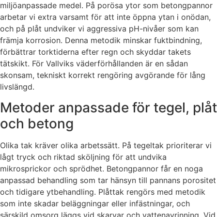
miljöanpassade medel. På porösa ytor som betongpannor
arbetar vi extra varsamt för att inte öppna ytan i onödan,
och på plåt undviker vi aggressiva pH-nivåer som kan
främja korrosion. Denna metodik minskar fuktbindning,
förbättrar torktiderna efter regn och skyddar takets
tätskikt. För Vallviks väderförhållanden är en sådan
skonsam, tekniskt korrekt rengöring avgörande för lång
livslängd.
Metoder anpassade för tegel, plåt
och betong
Olika tak kräver olika arbetssätt. På tegeltak prioriterar vi
lågt tryck och riktad sköljning för att undvika
mikrosprickor och sprödhet. Betongpannor får en noga
anpassad behandling som tar hänsyn till pannans porositet
och tidigare ytbehandling. Plåttak rengörs med metodik
som inte skadar beläggningar eller infästningar, och
särskild omsorg läggs vid skarvar och vattenavrinning. Vid